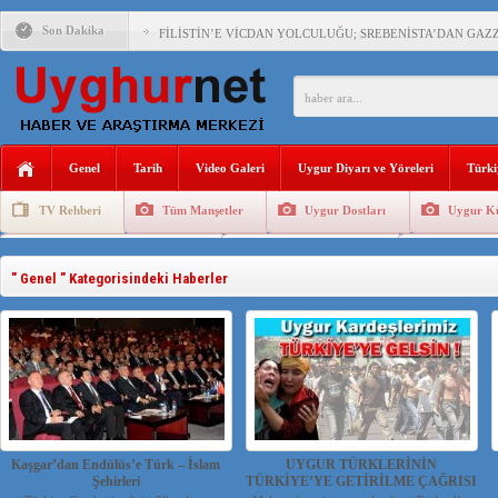
Son Dakika
FİLİSTİN’E VİCDAN YOLCULUĞU; SREBENİSTA’DAN GAZZ
ÇİN’İN “GÜVENLİK”SÖYLEMİ İLE DOĞU TÜRKİSTAN’DA 
Genel
Tarih
Video Galeri
Uygur Diyarı ve Yöreleri
Türki
PAKİSTAN,AFGANİSTAN’DA YAŞAYAN UYGURLARA KARŞI Ç
TV Rehberi
Tüm Manşetler
Uygur Dostları
Uygur Kü
Uygurlarda Düğün ve Cenaze
Uygur Geleneksel Tip
Uygur Gele
ANAHTAR PARTİ GENEL BAŞKANI AĞIRALİOĞLU : ÇİN’İN
" Genel " Kategorisindeki Haberler
ÇİN’İN DOĞU TÜRKİSTAN’DAKİ UYGULAMALARI SİSTEM
DİYANET AKADEMİSİ BAŞKANI DOÇ.DR.KAAN : DOĞU TÜR
150 YILDIR KAYNAYAN YARAMIZ : ÇİN İŞGALİNDEKİ DO
Kaşgar’dan Endülüs’e Türk – İslam
UYGUR TÜRKLERİNİN
Şehirleri
TÜRKİYE’YE GETİRİLME ÇAĞRISI