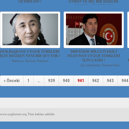
GETİRİLSİN !
ZAMAN VE HİÇ BİR ŞEKİLDE
UYGURLARA VERMEK
GYTE öğrencilerinden oluşan grup,
Tayland'da yakalanan v...
İSTEMEDİĞİ BİR DEĞERDİR.
Hamit Göktürk 1989 yılında Çin’in başkenti
İ
Pekin’in Tian...
DUK.BAŞKANI: UYGUR TÜRKLERİ
MHP İĞDIR MİLLETVEKİLİ
İÇİN DEĞİŞEN YENİ BİR ŞEY YOK !
OĞAN’DAN UYGUR TÜRKLERİ
İÇİN ÇAĞRI !
. Malezya, Tayland, Pakistan...
Çin zulmünden Tayland’daki
dağlık...
« Önceki
1
…
939
940
941
942
943
944
www.uyghurnet.org Tüm hakları saklıdır