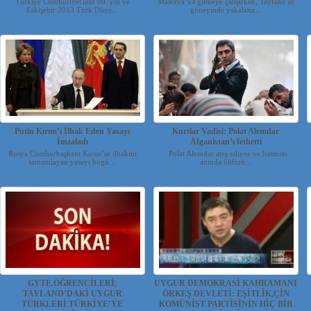
Türkiye Cumhuriyet'inin 90. yılı ve
Malezya’ya gitmeye çalışırken, Tayland’ın
Eskişehir 2013 Türk Düny...
güneyinde yakalana...
Putin Kırım’ı İlhak Eden Yasayı
Kurtlar Vadisi: Polat Alemdar
İmzaladı
Afganistan’ı fethetti
Rusya Cumhurbaşkanı Kırım’ın ilhakını
Polat Alemdar ateş ediyor ve hasmını
tamamlayan yasayı bugü...
anında öldürü...
GYTE.ÖĞRENCİLERİ,
UYGUR DEMOKRASİ KAHRAMANI
TAYLAND’DAKİ UYGUR
ÖRKEŞ DEVLETİ: EŞİTLİK,ÇİN
TÜRKLERİ TÜRKİYE’YE
KOMÜNİST PARTİSİNİN HİÇ BİR