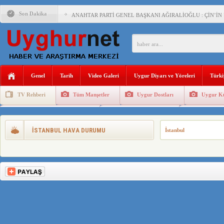
Son Dakika
ANAHTAR PARTİ GENEL BAŞKANI AĞIRALİOĞLU : ÇİN’İN
ÇİN’İN DOĞU TÜRKİSTAN’DAKİ UYGULAMALARI SİSTEM
DİYANET AKADEMİSİ BAŞKANI DOÇ.DR.KAAN : DOĞU TÜR
150 YILDIR KAYNAYAN YARAMIZ : ÇİN İŞGALİNDEKİ DO
Genel
Tarih
Video Galeri
Uygur Diyarı ve Yöreleri
Türki
ÇİN’İN UYGUR POLİTİKALARINI ÖVEN DİYANET AKADEM
TV Rehberi
Tüm Manşetler
Uygur Dostları
Uygur Kü
MHP’DEN URUMÇİ KATLİAMI MESAJİ : 05.07.2009 URUM
Uygurlarda Düğün ve Cenaze
Uygur Geleneksel Tip
Uygur Gele
ÇİN’İN ANKARA BÜYÜKELÇİSİ JİANG’İN TRABZON ZİYAR
İSTANBUL HAVA DURUMU
İstanbul
İŞGALCİ ÇİN’DEN “FETİHLER SULTANI MEHMET”DİZİSİN
SAADET PARTİSİ İLÇE BAŞKANI : TEMMUZ AYI,DOĞU TÜR
İŞGALCİ ÇİN,DOĞU TÜRKİSTAN’DA EN AZ 143 BİN UYGU