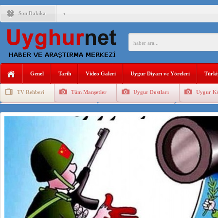
Son Dakika
ÇİN’İN “GÜVENLİK”SÖYLEMİ İLE DOĞU TÜRKİSTAN’DA 
PAKİSTAN,AFGANİSTAN’DA YAŞAYAN UYGURLARA KARŞI Ç
Genel
Tarih
Video Galeri
Uygur Diyarı ve Yöreleri
Türki
ANAHTAR PARTİ GENEL BAŞKANI AĞIRALİOĞLU : ÇİN’İN
TV Rehberi
Tüm Manşetler
Uygur Dostları
Uygur Kü
ÇİN’İN DOĞU TÜRKİSTAN’DAKİ UYGULAMALARI SİSTEM
Uygurlarda Düğün ve Cenaze
Uygur Geleneksel Tip
Uygur Gele
DİYANET AKADEMİSİ BAŞKANI DOÇ.DR.KAAN : DOĞU TÜR
150 YILDIR KAYNAYAN YARAMIZ : ÇİN İŞGALİNDEKİ DO
ÇİN’İN UYGUR POLİTİKALARINI ÖVEN DİYANET AKADEM
MHP’DEN URUMÇİ KATLİAMI MESAJİ : 05.07.2009 URUM