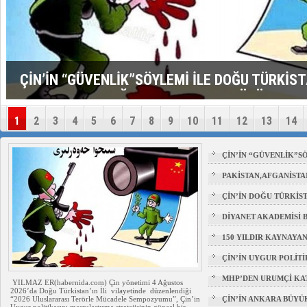
ÇİN’İN “GÜVENLİK”SÖYLEMİ İLE DOĞU TÜRKİS
MEŞRULAŞTIRDIĞI ÇKP DEVLET TERÖRÜ
1
2
3
4
5
6
7
8
9
10
11
12
13
14
ÇİN’İN “GÜVENLİK”S
MEŞRULAŞTIRDIĞI ÇK
PAKİSTAN,AFGANİST
KARŞI ÇİN İLE İŞBİRL
ÇİN’İN DOĞU TÜRKİ
SİSTEMATİK POSTMOD
DİYANET AKADEMİSİ 
TÜRKİSTAN BİZİM KIR
150 YILDIR KAYNAYAN
DOĞU TÜRKİSTAN
ÇİN’İN UYGUR POLİT
AKADEMİSİ BAŞKANI’
MHP’DEN URUMÇİ KATL
YILMAZ ER(habernida.com) Çin yönetimi 4 Ağustos
2026’da Doğu Türkistan’ın İli vilayetinde düzenlendiği
URUMÇİ ŞEHİTLERİNİ
“2026 Uluslararası Terörle Mücadele Sempozyumu”, Çin’in
ÇİN’İN ANKARA BÜYÜ