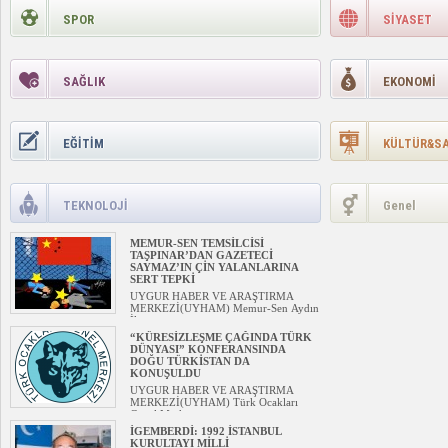
SPOR
SİYASET
SAĞLIK
EKONOMİ
EĞİTİM
KÜLTÜR&S
TEKNOLOJİ
Genel
MEMUR-SEN TEMSİLCİSİ
TAŞPINAR’DAN GAZETECİ
SAYMAZ’IN ÇİN YALANLARINA
SERT TEPKİ
UYGUR HABER VE ARAŞTIRMA
MERKEZİ(UYHAM) Memur-Sen Aydın
İl...
“KÜRESİZLEŞME ÇAĞINDA TÜRK
DÜNYASI” KONFERANSINDA
DOĞU TÜRKİSTAN DA
KONUŞULDU
UYGUR HABER VE ARAŞTIRMA
MERKEZİ(UYHAM) Türk Ocakları
Genel Merkez...
İGEMBERDİ: 1992 İSTANBUL
KURULTAYI MİLLİ