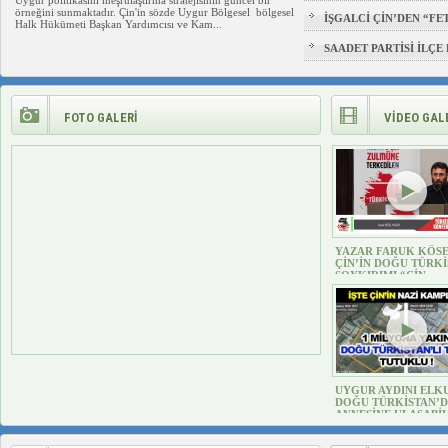
Uygur politikasını meşrulaştırma stratejisinin güncel bir
ZİYARETİ
örneğini sunmaktadır. Çin'in sözde Uygur Bölgesel bölgesel
İŞGALCİ ÇİN’DEN “FE
Halk Hükümeti Başkan Yardımcısı ve Kam...
MEHMET”DİZİSİNE GA
SAADET PARTİSİ İLÇE
TÜRKİSTAN İÇİN KATL
FOTO GALERİ
VİDEO GAL
YAZAR FARUK KÖSE
ÇİN’İN DOĞU TÜRK
SOYKIRIMI “ÇİN
SINIRLARINI”AŞTI
(VİDEO)
UYGUR AYDINI ELK
DOĞU TÜRKİSTAN’D
ANNESİNE ULAŞABİ
MÜCADELESİ