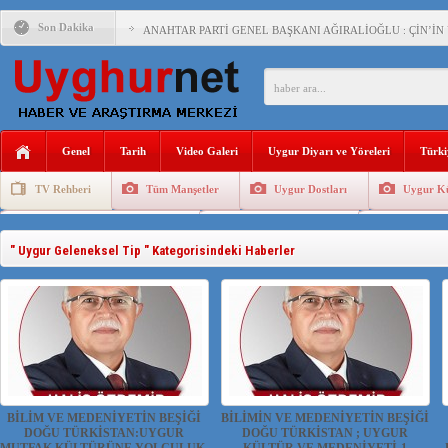
Son Dakika
ANAHTAR PARTİ GENEL BAŞKANI AĞIRALİOĞLU : ÇİN’İN
ÇİN’İN DOĞU TÜRKİSTAN’DAKİ UYGULAMALARI SİSTEM
DİYANET AKADEMİSİ BAŞKANI DOÇ.DR.KAAN : DOĞU TÜR
150 YILDIR KAYNAYAN YARAMIZ : ÇİN İŞGALİNDEKİ DO
Genel
Tarih
Video Galeri
Uygur Diyarı ve Yöreleri
Türki
ÇİN’İN UYGUR POLİTİKALARINI ÖVEN DİYANET AKADEM
TV Rehberi
Tüm Manşetler
Uygur Dostları
Uygur Kü
MHP’DEN URUMÇİ KATLİAMI MESAJİ : 05.07.2009 URUM
Uygurlarda Düğün ve Cenaze
Uygur Geleneksel Tip
Uygur Gele
ÇİN’İN ANKARA BÜYÜKELÇİSİ JİANG’İN TRABZON ZİYAR
" Uygur Geleneksel Tip " Kategorisindeki Haberler
İŞGALCİ ÇİN’DEN “FETİHLER SULTANI MEHMET”DİZİSİN
SAADET PARTİSİ İLÇE BAŞKANI : TEMMUZ AYI,DOĞU TÜR
İŞGALCİ ÇİN,DOĞU TÜRKİSTAN’DA EN AZ 143 BİN UYGU
BİLİM VE MEDENİYETİN BEŞİĞİ
BİLİMİN VE MEDENİYETİN BEŞİĞİ
DOĞU TÜRKİSTAN:UYGUR
DOĞU TÜRKİSTAN ; UYGUR