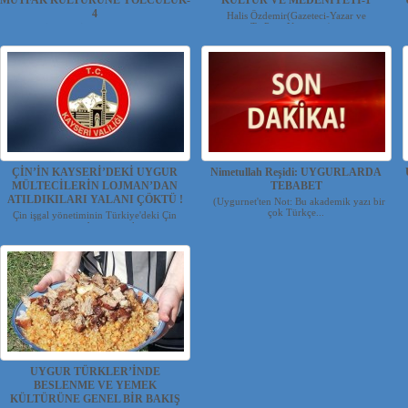
MUTFAK KÜLTÜRÜNE YOLCULUK-
KÜLTÜR VE MEDENİYETİ-1
4
Halis Özdemir(Gazeteci-Yazar ve
Tv.Prog.Yapımcısı) ...
Halis ÖZDEMİR(Gazeteci-Yazar ve
Tv.Program...
ÇİN’İN KAYSERİ’DEKİ UYGUR
Nimetullah Reşidi: UYGURLARDA
MÜLTECİLERİN LOJMAN’DAN
TEBABET
ATILDIKILARI YALANI ÇÖKTÜ !
(Uygurnet'ten Not: Bu akademik yazı bir
çok Türkçe...
Çin işgal yönetiminin Türkiye'deki Çin
propagandası yapmak...
UYGUR TÜRKLER’İNDE
BESLENME VE YEMEK
KÜLTÜRÜNE GENEL BİR BAKIŞ