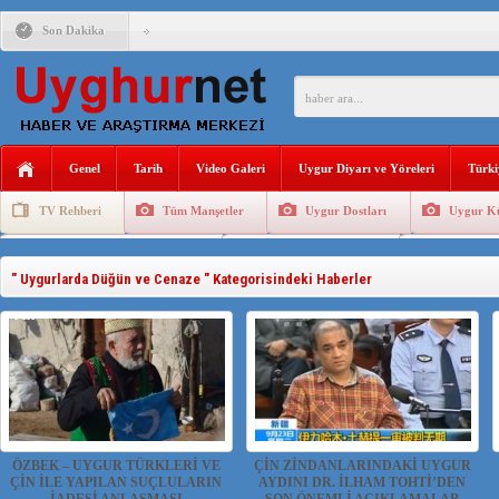
Son Dakika
ÇİN’İN “GÜVENLİK”SÖYLEMİ İLE DOĞU TÜRKİSTAN’DA 
PAKİSTAN,AFGANİSTAN’DA YAŞAYAN UYGURLARA KARŞI Ç
Genel
Tarih
Video Galeri
Uygur Diyarı ve Yöreleri
Türki
TV Rehberi
Tüm Manşetler
Uygur Dostları
Uygur Kü
ANAHTAR PARTİ GENEL BAŞKANI AĞIRALİOĞLU : ÇİN’İN
Uygurlarda Düğün ve Cenaze
Uygur Geleneksel Tip
Uygur Gele
ÇİN’İN DOĞU TÜRKİSTAN’DAKİ UYGULAMALARI SİSTEM
" Uygurlarda Düğün ve Cenaze " Kategorisindeki Haberler
DİYANET AKADEMİSİ BAŞKANI DOÇ.DR.KAAN : DOĞU TÜR
150 YILDIR KAYNAYAN YARAMIZ : ÇİN İŞGALİNDEKİ DO
ÇİN’İN UYGUR POLİTİKALARINI ÖVEN DİYANET AKADEM
ÖZBEK – UYGUR TÜRKLERİ VE
ÇİN ZİNDANLARINDAKİ UYGUR
ÇİN İLE YAPILAN SUÇLULARIN
AYDINI DR. İLHAM TOHTİ’DEN