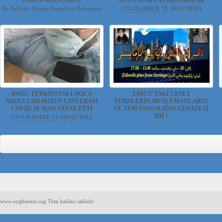
İADESİ ANLAŞMASI
SON ÖNEMLİ AÇIKLAMALAR
Dr. Zebiniso Husayn Kamalova (Zebunnisa
UYGUR HABER VE ARAŞTIRMA
Hüseyin Ke...
MERKEZİ (UYHAM) Bugün 15 Oc...
DOĞU TÜRKİSTANLI HOCA
TABUT’TAKİ CESET
ABDULLAH HOTEN ÇİNVEBASI
TÜRKLERİN,MÜSLÜMANLARIN
COVİD-19 ‘DAN VEFAT ETTİ
VE TÜM İNSANLIĞIN CENAZESİ
İDİ !
UYGUR HABER VE ARAŞTIRMA
MERKEZİ (UYHAM) Doğu...
Rana Aybala YAŞAR (Oslo- NORVEÇ) Dün
26 Mayıs 2...
www.uyghurnet.org Tüm hakları saklıdır