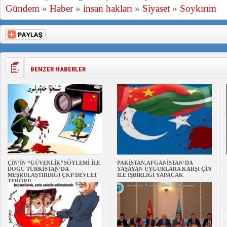
Gündem
»
Haber
»
insan hakları
»
Siyaset
»
Soykırım
BENZER HABERLER
ÇİN’İN “GÜVENLİK”SÖYLEMİ İLE
PAKİSTAN,AFGANİSTAN’DA
DOĞU TÜRKİSTAN’DA
YAŞAYAN UYGURLARA KARŞI ÇİN
MEŞRULAŞTIRDIĞI ÇKP DEVLET
İLE İŞBİRLİĞİ YAPACAK
TERÖRÜ