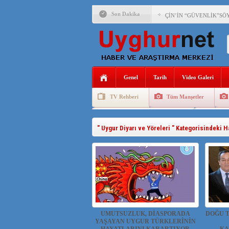
Son Dakika
ÇİN’İN “GÜVENLİK”SÖ
PAKİSTAN,AFGANİSTAN
ANAHTAR PARTİ GENEL 
Genel
Tarih
Video Galeri
ÇİN’İN DOĞU TÜRKİST
TV Rehberi
Tüm Manşetler
DİYANET AKADEMİSİ B
Uygurlarda Düğün ve Cenaze
Uygur 
150 YILDIR KAYNAYAN
" Uygur Diyarı ve Yöreleri " Kategorisindeki H
ÇİN’İN UYGUR POLİTİ
MHP’DEN URUMÇİ KATL
UMUTSUZLUK, DİASPORADA
DOĞU T
YAŞAYAN UYGUR TÜRKLERİNİN