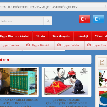
S
YLEMİ İLE DOĞU TÜRKİSTAN’DA MEŞRULAŞTIRDIĞI ÇKP DEVLET TERÖRÜ
’DA YAŞAYAN UYGURLARA KARŞI ÇİN İLE İŞBİRLİĞİ YAPACAK
BAŞKANI AĞIRALİOĞLU : ÇİN’İN UYGUR SOYKIRIMI BİR HAKİKATTIR!
Uygur Diyarı ve Yöreleri
Türkiye
Tüm Manşetler
Teknoloji
Video Gal
AN’DAKİ UYGULAMALARI SİSTEMATİK POSTMODERN BİR SOYKIRIMDIR!
Uygur Dostları
Uygur Kültürü
Uygur Folklor
Uygur Kıyaf
AŞKANI DOÇ.DR.KAAN : DOĞU TÜRKİSTAN BİZİM KIRMIZI ÇİZGİMİZDİR!”
Geleneksel Tip
Uygur Geleneksel Sporlar
 YARAMIZ : ÇİN İŞGALİNDEKİ DOĞU TÜRKİSTAN
aberler
KALARINI ÖVEN DİYANET AKADEMİSİ BAŞKANI’NA TEPKİLER SÜRÜYOR
İAMI MESAJİ : 05.07.2009 URUMÇİ ŞEHİTLERİNİ RAHMETLE ANIYORUZ
ÜRKİSTAN MİLLİ ORDUSU
ÇİN’DEN,”İSLAMIN
: ATEŞLE DOĞDU
ÇİNLİLEŞTİRİLMESİ”‘NDEN