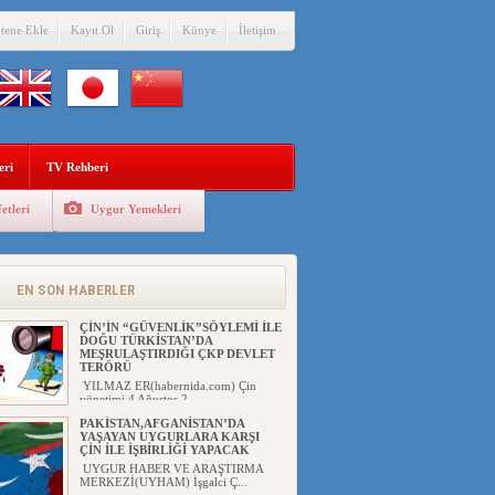
itene Ekle
Kayıt Ol
Giriş
Künye
İletişim
eri
TV Rehberi
etleri
Uygur Yemekleri
Eğitimci Abdull...
EN SON HABERLER
ÇİN’İN “GÜVENLİK”SÖYLEMİ İLE
DOĞU TÜRKİSTAN’DA
MEŞRULAŞTIRDIĞI ÇKP DEVLET
TERÖRÜ
YILMAZ ER(habernida.com) Çin
yönetimi 4 Ağustos 2...
PAKİSTAN,AFGANİSTAN’DA
YAŞAYAN UYGURLARA KARŞI
ÇİN İLE İŞBİRLİĞİ YAPACAK
UYGUR HABER VE ARAŞTIRMA
MERKEZİ(UYHAM) İşgalci Ç...