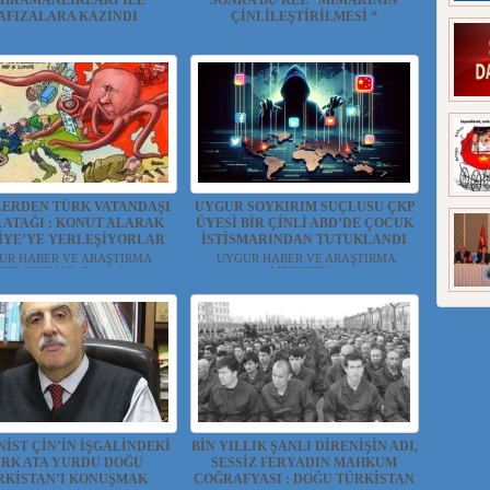
HRAMANLIKLARI İLE
SONRA BU KEZ “MİMARINİN
AFIZALARA KAZINDI
ÇİNLİLEŞTİRİLMESİ “
can Tursun( Tarihçi Yazar-ABD) "
Ruslan YUSUFOV( Harv...
Doğu Türk...
LERDEN TÜRK VATANDAŞI
UYGUR SOYKIRIM SUÇLUSU ÇKP
 ATAĞI : KONUT ALARAK
ÜYESİ BİR ÇİNLİ ABD’DE ÇOCUK
İYE’YE YERLEŞİYORLAR
İSTİSMARINDAN TUTUKLANDI
UR HABER VE ARAŞTIRMA
UYGUR HABER VE ARAŞTIRMA
İ (UYHAM) Çin işgal yöne...
MERKEZİ(...
İST ÇİN’İN İŞGALİNDEKİ
BİN YILLIK ŞANLI DİRENİŞİN ADI,
RK ATA YURDU DOĞU
SESSİZ FERYADIN MAHKUM
RKİSTAN’I KONUŞMAK
COĞRAFYASI : DOĞU TÜRKİSTAN