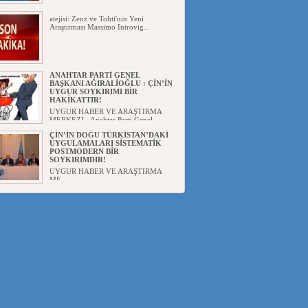
atejisi: Zenz ve Tohti'nin Yeni
Araştırması Massimo Introvig...
ANAHTAR PARTİ GENEL
BAŞKANI AĞIRALİOĞLU : ÇİN’İN
UYGUR SOYKIRIMI BİR
HAKİKATTIR!
UYGUR HABER VE ARAŞTIRMA
MERKEZİ Anahtar Parti Genel
Başka...
ÇİN’İN DOĞU TÜRKİSTAN’DAKİ
UYGULAMALARI SİSTEMATİK
POSTMODERN BİR
SOYKIRIMDIR!
UYGUR HABER VE ARAŞTIRMA
ME...
DİYANET AKADEMİSİ BAŞKANI
DOÇ.DR.KAAN : DOĞU
TÜRKİSTAN BİZİM KIRMIZI
ÇİZGİMİZDİR!”
UYGUR HABER VE ARAŞTIRMA
MERKEZİ(UYHAM) 19...
150 YILDIR KAYNAYAN YARAMIZ
: ÇİN İŞGALİNDEKİ DOĞU
TÜRKİSTAN
Mete YAVUZ( yenişafak.com) İkinci
Dünya Sa...