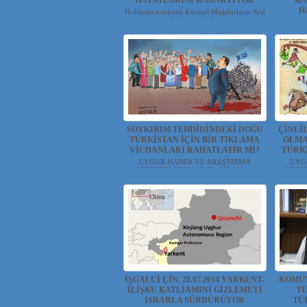
HAYATLARINI KARARTIYOR
KA
H
Hollanda merkezli Küresel Mağdurların Sesi
(Stichting Glob...
Dr. Nebi
SOYKIRIM TEHDİDİNDEKİ DOĞU
ÇİNLİ
TÜRKİSTAN İÇİN BİR TIKLAMA
OLMA
VİCDANLARI RAHATLATIR MI?
TÜRK
UYGUR HABER VE ARAŞTIRMA
UYG
MERKEZİ(UYHAM) Türk Dil Ku...
MERKEZ
İŞGALCİ ÇİN, 28.07.2014 YARKENT-
KOMÜN
İLİŞKU KATLİAMINI GİZLEMEYİ
TÜ
ISRARLA SÜRDÜRÜYOR
TÜ