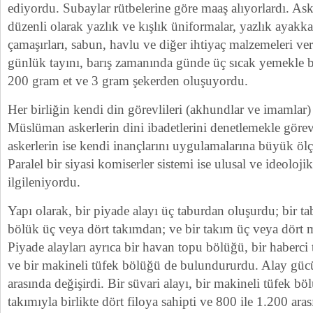
ediyordu. Subaylar rütbelerine göre maaş alıyorlardı. Ask
düzenli olarak yazlık ve kışlık üniformalar, yazlık ayakkabı
çamaşırları, sabun, havlu ve diğer ihtiyaç malzemeleri ver
günlük tayını, barış zamanında günde üç sıcak yemekle 
200 gram et ve 3 gram şekerden oluşuyordu.
Her birliğin kendi din görevlileri (akhundlar ve imamlar)
Müslüman askerlerin dini ibadetlerini denetlemekle göre
askerlerin ise kendi inançlarını uygulamalarına büyük ölç
Paralel bir siyasi komiserler sistemi ise ulusal ve ideoloji
ilgileniyordu.
Yapı olarak, bir piyade alayı üç taburdan oluşurdu; bir ta
bölük üç veya dört takımdan; ve bir takım üç veya dört
Piyade alayları ayrıca bir havan topu bölüğü, bir haberci 
ve bir makineli tüfek bölüğü de bulundururdu. Alay güc
arasında değişirdi. Bir süvari alayı, bir makineli tüfek bö
takımıyla birlikte dört filoya sahipti ve 800 ile 1.200 ara