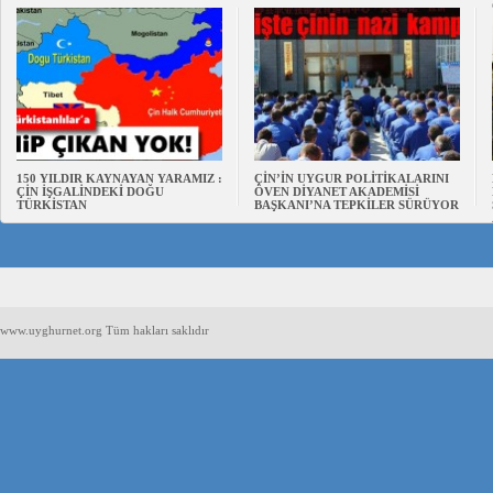
150 YILDIR KAYNAYAN YARAMIZ :
ÇİN’İN UYGUR POLİTİKALARINI
ÇİN İŞGALİNDEKİ DOĞU
ÖVEN DİYANET AKADEMİSİ
TÜRKİSTAN
BAŞKANI’NA TEPKİLER SÜRÜYOR
www.uyghurnet.org Tüm hakları saklıdır