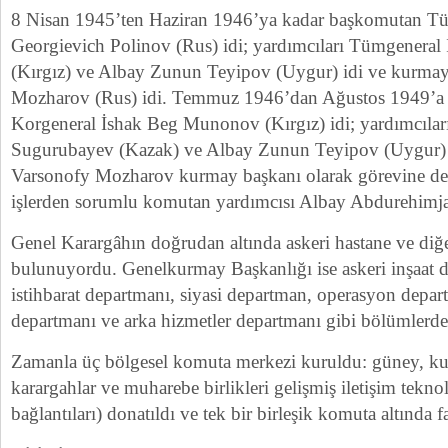
8 Nisan 1945’ten Haziran 1946’ya kadar başkomutan T
Georgievich Polinov (Rus) idi; yardımcıları Tümgener
(Kırgız) ve Albay Zunun Teyipov (Uygur) idi ve kurma
Mozharov (Rus) idi. Temmuz 1946’dan Ağustos 1949’a
Korgeneral İshak Beg Munonov (Kırgız) idi; yardımcıla
Sugurubayev (Kazak) ve Albay Zunun Teyipov (Uygur) 
Varsonofy Mozharov kurmay başkanı olarak görevine dev
işlerden sorumlu komutan yardımcısı Albay Abdurehimj
Genel Karargâhın doğrudan altında askeri hastane ve diğe
bulunuyordu. Genelkurmay Başkanlığı ise askeri inşaat d
istihbarat departmanı, siyasi departman, operasyon depart
departmanı ve arka hizmetler departmanı gibi bölümlerd
Zamanla üç bölgesel komuta merkezi kuruldu: güney, k
karargahlar ve muharebe birlikleri gelişmiş iletişim teknol
bağlantıları) donatıldı ve tek bir birleşik komuta altında f