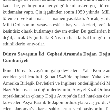
kadar beş yıl boyunca her yıl görkemli askeri geçit tören
kutlamalar yaptı. Çin işgalinden sonra 1950 yılında Mil
törenleri ve kutlamalar tamamen yasakladı. Ancak, yurt
Milli Ordusunun yaşayan eski subay ve askerleri, vefatl
kesintisiz olarak kutlamaya devam ettiler. Bu gazilerden 
değil, ancak Uygur halkı 8 Nisan’ı hala kutsal bir gün o
etkinliklerle anıyorlar.
Dünya Savaşının İki Cephesi Arasında Doğan Doğu
Cumhuriyeti
İkinci Dünya Savaşı’nın galip devletleri Yalta Konferan
yeniden şekillendirdi. Şubat 1945’de toplanan Yalta Kon
Amerika Birleşik Devletleri ve İngiltere önderliğindeki M
Nazi Almanyasına doğru ilerliyordu; Sovyet Kızıl Ordus
topraklarından çıkarıp Doğu Avrupa’da ileri harekata d
kuvvetleri Asya-Pasifik’te Japon ordusuyla savaşıyordu. Ç
eden Japonya’ya karşı saldırılarına yeni başlıyordu.