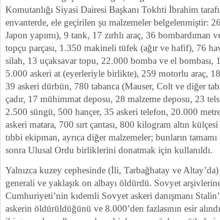
Komutanlığı Siyasi Dairesi Başkanı Tokhti İbrahim taraf
envanterde, ele geçirilen şu malzemeler belgelenmiştir: 
Japon yapımı), 9 tank, 17 zırhlı araç, 36 bombardıman ve 
topçu parçası, 1.350 makineli tüfek (ağır ve hafif), 76 h
silah, 13 uçaksavar topu, 22.000 bomba ve el bombası, 1.
5.000 askeri at (eyerleriyle birlikte), 259 motorlu araç, 
39 askeri dürbün, 780 tabanca (Mauser, Colt ve diğer tab
çadır, 17 mühimmat deposu, 28 malzeme deposu, 23 telsiz 
2.500 süngü, 500 hançer, 35 askeri telefon, 20.000 metre
askeri matara, 700 sırt çantası, 800 kilogram altın külçesi 
tıbbi ekipman, ayrıca diğer malzemeler; bunların tamamı e
sonra Ulusal Ordu birliklerini donatmak için kullanıldı.
Yalnızca kuzey cephesinde (İli, Tarbağhatay ve Altay’da)
generali ve yaklaşık on albayı öldürdü. Sovyet arşivleri
Cumhuriyeti’nin kıdemli Sovyet askeri danışmanı Stalin’
askerin öldürüldüğünü ve 8.000’den fazlasının esir alındı