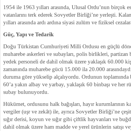
1954 ile 1963 yılları arasında, Ulusal Ordu’nun birçok es
vatanlarını terk ederek Sovyetler Birliği’ne yerleşti. Kala
yılları arasında ardı ardına siyasi zulüm ve fiziksel cezala
Güç, Yapı ve Tedarik
Doğu Türkistan Cumhuriyeti Milli Ordusu en güçlü dön
muharebe askerleri ve subayları, polis birlikleri, partizan 
yedek personeli de dahil olmak üzere yaklaşık 60.000 ki
zamanında muharebe gücü 15.000 ila 20.000 arasındaydı
duruma göre yükselip alçalıyordu. Ordunun toplamında bi
60’a yakın albay ve yarbay, yaklaşık 60 binbaşı ve her r
subay bulunuyordu.
Hükümet, ordusunu halk bağışları, hayır kurumlarının kat
vergiler (uşr ve zekât) ile, ayrıca Sovyetler Birliği’ne çeş
sığır derisi, koyun ve sığır gibi çiftlik hayvanları ve buğd
dahil olmak üzere ham madde ve yerel ürünlerin satışı vey