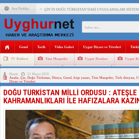
Son Dakika
ÇİN’İN DOĞU TÜRKİSTAN’DAKİ UYGULAMALARI SİSTEM
DİYANET AKADEMİSİ BAŞKANI DOÇ.DR.KAAN : DOĞU TÜR
150 YILDIR KAYNAYAN YARAMIZ : ÇİN İŞGALİNDEKİ DO
ÇİN’İN UYGUR POLİTİKALARINI ÖVEN DİYANET AKADEM
Genel
Tarih
Video Galeri
Uygur Diyarı ve Yöreleri
Türki
MHP’DEN URUMÇİ KATLİAMI MESAJİ : 05.07.2009 URUM
TV Rehberi
Tüm Manşetler
Uygur Dostları
Uygur Kü
ÇİN’İN ANKARA BÜYÜKELÇİSİ JİANG’İN TRABZON ZİYAR
Uygurlarda Düğün ve Cenaze
Uygur Geleneksel Tip
Uygur Gele
Hamit
21 Mayıs 2026
İŞGALCİ ÇİN’DEN “FETİHLER SULTANI MEHMET”DİZİSİN
Analiz
,
Çin
,
Doğu Türkistan
,
Dünya
,
Genel
,
köşe yazarı
,
Tüm Manşetler
,
Türk dünyası
,
U
Diyarı ve Yöreleri
SAADET PARTİSİ İLÇE BAŞKANI : TEMMUZ AYI,DOĞU TÜR
DOĞU TÜRKİSTAN MİLLİ ORDUSU : ATEŞLE
İŞGALCİ ÇİN,DOĞU TÜRKİSTAN’DA EN AZ 143 BİN UYGU
KAHRAMANLIKLARI İLE HAFIZALARA KAZI