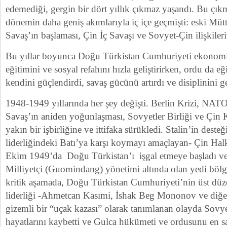
edemediği, gergin bir dört yıllık çıkmaz yaşandı. Bu çıkm
dönemin daha geniş akımlarıyla iç içe geçmişti: eski Müt
Savaş’ın başlaması, Çin İç Savaşı ve Sovyet-Çin ilişkiler
Bu yıllar boyunca Doğu Türkistan Cumhuriyeti ekonomis
eğitimini ve sosyal refahını hızla geliştirirken, ordu da e
kendini güçlendirdi, savaş gücünü artırdı ve disiplinini gel
1948-1949 yıllarında her şey değişti. Berlin Krizi, NA
Savaş’ın aniden yoğunlaşması, Sovyetler Birliği ve Çin 
yakın bir işbirliğine ve ittifaka sürükledi. Stalin’in deste
liderliğindeki Batı’ya karşı koymayı amaçlayan- Çin Ha
Ekim 1949’da Doğu Türkistan’ı işgal etmeye başladı v
Milliyetçi (Guomindang) yönetimi altında olan yedi bölge
kritik aşamada, Doğu Türkistan Cumhuriyeti’nin üst düze
liderliği -Ahmetcan Kasımi, İshak Beg Mononov ve diğerl
gizemli bir “uçak kazası” olarak tanımlanan olayda Sovye
hayatlarını kaybetti ve Gulca hükümeti ve ordusunu en s