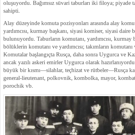
oluşuyordu. Bağımsız süvari taburları iki filoya; piyade t
sahipti.
Alay düzeyinde komuta pozisyonları arasında alay komu
yardımcısı, kurmay başkanı, siyasi komiser, siyasi daire
bulunuyordu. Taburların komutanı, yardımcısı, kurmay b
bölüklerin komutanı ve yardımcısı; takımların komutanı v
Komutalar başlangıçta Rusça, daha sonra Uygurca ve Kaz
ancak yazılı askeri emirler Uygurca olarak hazırlanıyord
büyük bir kısmı—silahlar, teçhizat ve rütbeler—Rusça kal
general-lieutenant, polkovnik, kombolka, mayor, kombat
porochik vb.