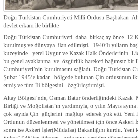
Doğu Türkistan Cumhuriyeti Milli Ordusu Başbakan Ah
devlet erkanı ile birlikte
Doğu Türkistan Cumhuriyeti daha birkaç ay önce 12 K
kurulmuş ve dünyaya ilan edilmişti. 1940’lı yılların baş
kuzeyinde yerel Uygur ve Kazak Halk Önderlerinin Lid
bu genel ayaklanma ve özgürlük hareketi bağımsız bir 
Cumhuriyeti’nin kurulmasını sağladı. Doğu Türkistan 
Şubat 1945’e kadar bölgede bulunan Çin ordusunun i
etmiş ve tüm İli bölgesini özgürleştirmişti.
Altay Bölgesi’nde, Osman Batur önderliğindeki Kazak 
Birliği ve Moğolistan’ın yardımıyla, o yılın Mayıs ayın
çok sayıda Çin güçlerini mağlup ederek yok etti. Yen
Ordunun düzenlenmesi ve yönetilmesi için önce Askeri 
sonra ise Askeri İşler(Müdafaa) Bakanlığını kurdu. Yeni
Şubat/1945’ten itibaren ordusunu yeniden düzenlenere