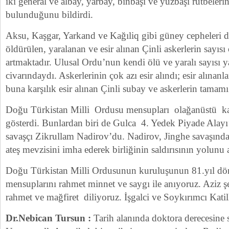
iki general ve albay, yarbay, binbaşı ve yüzbaşı rütbeler
bulunduğunu bildirdi.
Aksu, Kaşgar, Yarkand ve Kağıliq gibi güney cepheleri de
öldürülen, yaralanan ve esir alınan Çinli askerlerin sayıs
artmaktadır. Ulusal Ordu’nun kendi ölü ve yaralı sayısı 
civarındaydı. Askerlerinin çok azı esir alındı; esir alınanl
buna karşılık esir alınan Çinli subay ve askerlerin tamamı
Doğu Türkistan Milli Ordusu mensupları olağanüstü ka
gösterdi. Bunlardan biri de Gulca 4. Yedek Piyade Ala
savaşçı Zikrullam Nadirov’du. Nadirov, Jinghe savaşınd
ateş mevzisini imha ederek birliğinin saldırısının yolunu a
Doğu Türkistan Milli Ordusunun kuruluşunun 81.yıl d
mensuplarını rahmet minnet ve saygı ile anıyoruz. Aziz ş
rahmet ve mağfiret diliyoruz. İşgalci ve Soykırımcı Katill
Dr.Nebican Tursun :
Tarih alanında doktora derecesine 