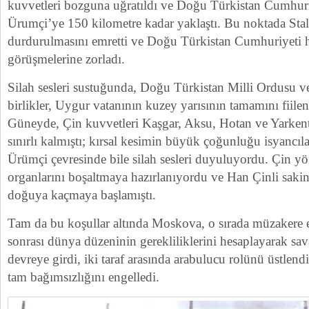
kuvvetleri bozguna uğratıldı ve Doğu Türkistan Cumhuri
Ürumçi’ye 150 kilometre kadar yaklaştı. Bu noktada Stali
durdurulmasını emretti ve Doğu Türkistan Cumhuriyeti h
görüşmelerine zorladı.
Silah sesleri sustuğunda, Doğu Türkistan Milli Ordusu ve
birlikler, Uygur vatanının kuzey yarısının tamamını fiilen
Güneyde, Çin kuvvetleri Kaşgar, Aksu, Hotan ve Yarkent
sınırlı kalmıştı; kırsal kesimin büyük çoğunluğu isyancıla
Ürümçi çevresinde bile silah sesleri duyuluyordu. Çin yön
organlarını boşaltmaya hazırlanıyordu ve Han Çinli sakin
doğuya kaçmaya başlamıştı.
Tam da bu koşullar altında Moskova, o sırada müzakere 
sonrası dünya düzeninin gerekliliklerini hesaplayarak sa
devreye girdi, iki taraf arasında arabulucu rolünü üstlen
tam bağımsızlığını engelledi.