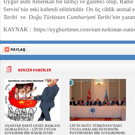
Uygur asıllı Amerikalı bir tarihçi ve gazeteci olup, Radi
Servisi’nin eski kıdemli editörüdür. On üç ciltlik anıtsal 
Tarihi
ve
Doğu Türkistan Cumhuriyeti Tarihi’nin
yazar
KAYNAK : :https://uyghurtimes.com/east-turkistan-nati
BENZER HABERLER
ANAHTAR PARTİ GENEL BAŞKANI
ÇİN’İN DOĞU TÜRKİSTAN’DAKİ
AĞIRALİOĞLU : ÇİN’İN UYGUR
UYGULAMALARI SİSTEMATİK
SOYKIRIMI BİR HAKİKATTIR!
POSTMODERN BİR SOYKIRIMDIR!