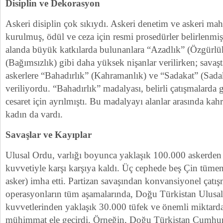
Disiplin ve Dekorasyon
Askeri disiplin çok sıkıydı. Askeri denetim ve askeri ma
kurulmuş, ödül ve ceza için resmi prosedürler belirlenmişt
alanda büyük katkılarda bulunanlara “Azadlık” (Özgürlük)
(Bağımsızlık) gibi daha yüksek nişanlar verilirken; savaş
askerlere “Bahadırlık” (Kahramanlık) ve “Sadakat” (Sada
veriliyordu. “Bahadırlık” madalyası, belirli çatışmalarda 
cesaret için ayrılmıştı. Bu madalyayı alanlar arasında ka
kadın da vardı.
Savaşlar ve Kayıplar
Ulusal Ordu, varlığı boyunca yaklaşık 100.000 askerden 
kuvvetiyle karşı karşıya kaldı. Üç cephede beş Çin tümen
asker) imha etti. Partizan savaşından konvansiyonel çatış
operasyonların tüm aşamalarında, Doğu Türkistan Ulusa
kuvvetlerinden yaklaşık 30.000 tüfek ve önemli miktarda
mühimmat ele geçirdi. Örneğin, Doğu Türkistan Cumhuri