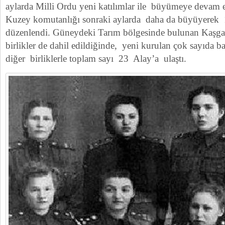
aylarda Milli Ordu yeni katılımlar ile büyümeye devam e
Kuzey komutanlığı sonraki aylarda daha da büyüyerek 
düzenlendi. Güneydeki Tarım bölgesinde bulunan Kaşgar
birlikler de dahil edildiğinde, yeni kurulan çok sayıda 
diğer birliklerle toplam sayı 23 Alay’a ulaştı.