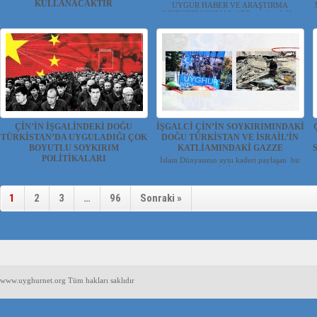
KULLANACAKTIR
UYGUR HABER VE ARAŞTIRMA
MERKEZİ(UYHAM) ABD. merkezli H...
UYGUR HABER VE ARAŞTIRMA
MERKEZİ(UYHAM) Cumhurb...
ÇİN’İN İŞGALİNDEKİ DOĞU
İŞGALCİ ÇİN’İN SOYKIRIMINDAKİ
TÜRKİSTAN’DA UYGULADIĞI ÇOK
DOĞU TÜRKİSTAN VE İSRAİL’İN
BOYUTLU SOYKIRIM
KATLİAMINDAKİ GAZZE
POLİTİKALARI
İslam Dünyasının aynı kaderi paylaşan bir
birle...
Abdülhalik KARA Çin, işgalindeki Doğu
Türkistan...
1
2
3
…
96
Sonraki »
www.uyghurnet.org Tüm hakları saklıdır