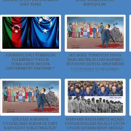
SAYMAZ’IN ÇİN YALANLARINA
DOĞU TÜRKİSTAN DA
SERT TEPKİ
KONUŞULDU
UYGUR HABER VE ARAŞTIRMA
UYGUR HABER VE ARAŞTIRMA
MERKEZİ(UYHAM) Mem...
MERKEZİ(UYHAM) Türk Ocakla...
AZERBAYCANLI TÜRKOLOG
2025 DOĞU TÜRKİSTAN İNSAN
ELEKBERLİ:”UYGUR
HAKLARI İHLALLERİ RAPORU:
TÜRKLERİNE DESTEK
DÜNYANIN DİJİTAL APARTHEİDİ
GÖSTERMENİN VAKTIDIR !”
UYGUR HABER VE ARAŞTIRMA
MERKEZİ(UYHAM) Çin'in işgal...
UYGUR HABER VE ARAŞTIRMA
MERKEZİ(UYHAM) İşgalci Çin, ...
ÇİN,VİZE KARARINI
HARVARD BAŞTA ABD’LI SEÇKİN
UYGURLARIN İLHAM VE ÜMİT
ÜNİVERSİTELERİ İŞGALCİ ÇİN’İN
KAYNAĞINI YOK ETMEK İÇİN
UYGUR SOYKIRIMININ ORTAĞI!