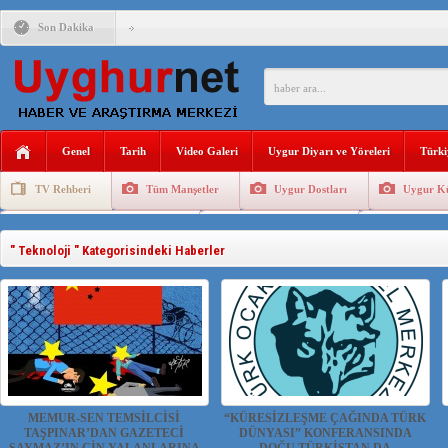
Son Dakika
ÇİN’İN “GÜVENLİK”SÖYLEMİ İLE DOĞU TÜRKİSTAN’DA 
PAKİSTAN,AFGANİSTAN’DA YAŞAYAN UYGURLARA KARŞI Ç
Genel
Tarih
Video Galeri
Uygur Diyarı ve Yöreleri
Türki
ANAHTAR PARTİ GENEL BAŞKANI AĞIRALİOĞLU : ÇİN’İN
TV Rehberi
Tüm Manşetler
Uygur Dostları
Uygur Kü
ÇİN’İN DOĞU TÜRKİSTAN’DAKİ UYGULAMALARI SİSTEM
Uygurlarda Düğün ve Cenaze
Uygur Geleneksel Tip
Uygur Gele
DİYANET AKADEMİSİ BAŞKANI DOÇ.DR.KAAN : DOĞU TÜR
" Teknoloji " Kategorisindeki Haberler
150 YILDIR KAYNAYAN YARAMIZ : ÇİN İŞGALİNDEKİ DO
ÇİN’İN UYGUR POLİTİKALARINI ÖVEN DİYANET AKADEM
MHP’DEN URUMÇİ KATLİAMI MESAJİ : 05.07.2009 URUM
MEMUR-SEN TEMSİLCİSİ
“KÜRESİZLEŞME ÇAĞINDA TÜRK
TAŞPINAR’DAN GAZETECİ
DÜNYASI” KONFERANSINDA