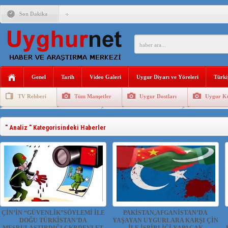
Son Dakika
ÇİN’İN “GÜVENLİK”SÖYLEMİ İLE DOĞU TÜRKİSTAN’DA 
PAKİSTAN,AFGANİSTAN’DA YAŞAYAN UYGURLARA KARŞI Ç
Genel
Tarih
Video Galeri
Uygur Diyarı ve Yöreleri
Türki
ANAHTAR PARTİ GENEL BAŞKANI AĞIRALİOĞLU : ÇİN’İN
TV Rehberi
Tüm Manşetler
Uygur Dostları
Uygur Kü
ÇİN’İN DOĞU TÜRKİSTAN’DAKİ UYGULAMALARI SİSTEM
Uygurlarda Düğün ve Cenaze
Uygur Geleneksel Tip
Uygur Gele
DİYANET AKADEMİSİ BAŞKANI DOÇ.DR.KAAN : DOĞU TÜR
" Analiz " Kategorisindeki Haberler
150 YILDIR KAYNAYAN YARAMIZ : ÇİN İŞGALİNDEKİ DO
ÇİN’İN UYGUR POLİTİKALARINI ÖVEN DİYANET AKADEM
MHP’DEN URUMÇİ KATLİAMI MESAJİ : 05.07.2009 URUM
ÇİN’İN “GÜVENLİK”SÖYLEMİ İLE
PAKİSTAN,AFGANİSTAN’DA
DOĞU TÜRKİSTAN’DA
YAŞAYAN UYGURLARA KARŞI ÇİN