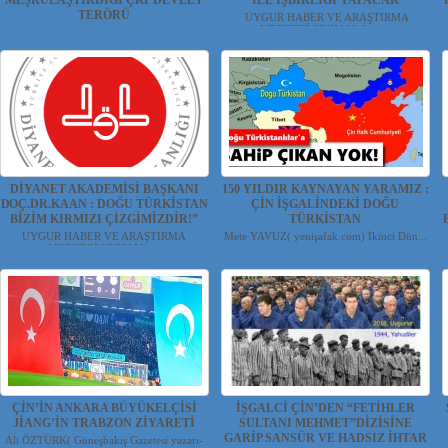
MEŞRULAŞTIRDIĞI ÇKP DEVLET
İLE İŞBİRLİĞİ YAPACAK
TERÖRÜ
UYGUR HABER VE ARAŞTIRMA
MERKEZİ(UYHAM) İşga...
YILMAZ ER(habernida.com) Çin yönetimi
4 Ağus...
DİYANET AKADEMİSİ BAŞKANI
150 YILDIR KAYNAYAN YARAMIZ :
DOÇ.DR.KAAN : DOĞU TÜRKİSTAN
ÇİN İŞGALİNDEKİ DOĞU
BİZİM KIRMIZI ÇİZGİMİZDİR!”
TÜRKİSTAN
UYGUR HABER VE ARAŞTIRMA
Mete YAVUZ( yenişafak.com) İkinci Dün...
MERKEZİ(UYHAM) ...
ÇİN’İN ANKARA BÜYÜKELÇİSİ
İŞGALCİ ÇİN’DEN “FETİHLER
JİANG’İN TRABZON ZİYARETİ
SULTANI MEHMET”DİZİSİNE
GARİP SANSÜR VE HADSIZ İHTAR
Ali ÖZTÜRK( Güneşbakış Gazetesi yazarı-