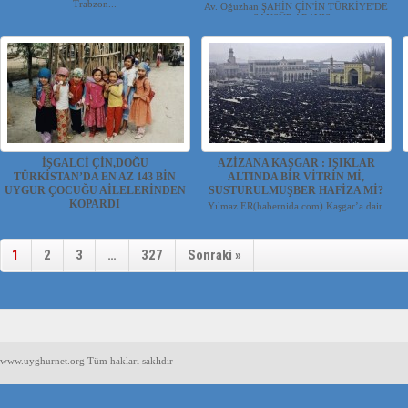
Trabzon...
Av. Oğuzhan ŞAHİN ÇİN'İN TÜRKİYE'DE
SANSÜR ARAYIŞ...
İŞGALCİ ÇİN,DOĞU
AZİZANA KAŞGAR : IŞIKLAR
TÜRKİSTAN’DA EN AZ 143 BİN
ALTINDA BİR VİTRİN Mİ,
UYGUR ÇOCUĞU AİLELERİNDEN
SUSTURULMUŞBER HAFİZA Mİ?
KOPARDI
Yılmaz ER(habernida.com) Kaşgar’a dair...
UYGUR HABER VE ARAŞTIRMA
MERKEZİ(UYHAM) ...
1
2
3
…
327
Sonraki »
www.uyghurnet.org Tüm hakları saklıdır