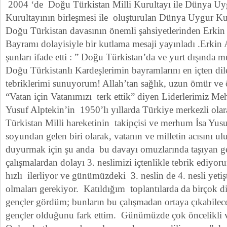
2004 ‘de Doğu Türkistan Milli Kurultayı ile Dünya Uy
Kurultayının birleşmesi ile oluşturulan Dünya Uygur Kur
Doğu Türkistan davasının önemli şahsiyetlerinden Erkin
Bayramı dolayisiyle bir kutlama mesaji yayınladı .Erkin
şunları ifade etti : ” Doğu Türkistan’da ve yurt dışında 
Doğu Türkistanlı Kardeşlerimin bayramlarını en içten di
tebriklerimi sunuyorum! Allah’tan sağlık, uzun ömür ve ö
“Vatan için Vatanımızı terk ettik” diyen Liderlerimiz M
Yusuf Alptekin’in 1950’lı yıllarda Türkiye merkezli ola
Türkistan Milli hareketinin takipçisi ve merhum İsa Yus
soyundan gelen biri olarak, vatanın ve milletin acısını ul
duyurmak için şu anda bu davayı omuzlarında taşıyan gen
çalışmalardan dolayı 3. neslimizi içtenlikle tebrik ediy
hızlı ilerliyor ve günümüzdeki 3. neslin de 4. nesli yeti
olmaları gerekiyor. Katıldığım toplantılarda da birçok di
gençler gördüm; bunların bu çalışmadan ortaya çıkabilece
gençler olduğunu fark ettim. Günümüzde çok öncelikli