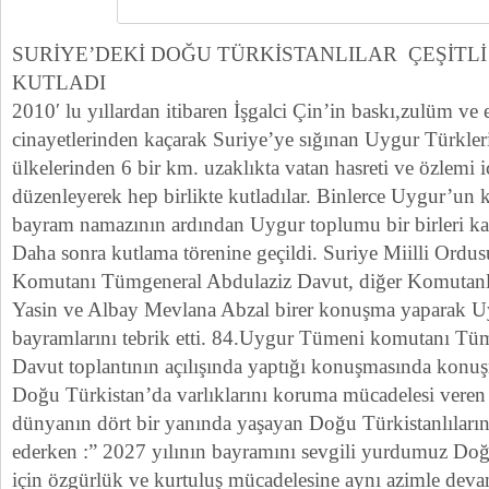
SURİYE’DEKİ DOĞU TÜRKİSTANLILAR ÇEŞİTLİ
KUTLADI
2010′ lu yıllardan itibaren İşgalci Çin’in baskı,zulüm ve
cinayetlerinden kaçarak Suriye’ye sığınan Uygur Türkle
ülkelerinden 6 bir km. uzaklıkta vatan hasreti ve özlemi iç
düzenleyerek hep birlikte kutladılar. Binlerce Uygur’un ka
bayram namazının ardından Uygur toplumu bir birleri kac
Daha sonra kutlama törenine geçildi. Suriye Miilli Or
Komutanı Tümgeneral Abdulaziz Davut, diğer Komutan
Yasin ve Albay Mevlana Abzal birer konuşma yaparak U
bayramlarını tebrik etti. 84.Uygur Tümeni komutanı Tü
Davut toplantının açılışında yaptığı konuşmasında konuş
Doğu Türkistan’da varlıklarını koruma mücadelesi veren
dünyanın dört bir yanında yaşayan Doğu Türkistanlıların
ederken :” 2027 yılının bayramını sevgili yurdumuz Do
için özgürlük ve kurtuluş mücadelesine aynı azimle deva