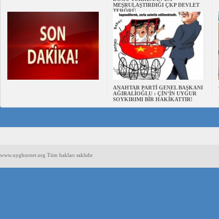
MEŞRULAŞTIRDIĞI ÇKP DEVLET
TERÖRÜ
ANAHTAR PARTİ GENEL BAŞKANI
AĞIRALİOĞLU : ÇİN’İN UYGUR
SOYKIRIMI BİR HAKİKATTIR!
www.uyghurnet.org Tüm hakları saklıdır