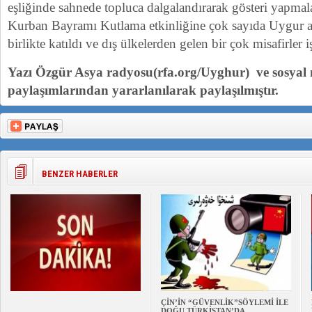
eşliğinde sahnede topluca dalgalandırarak gösteri yapmal
Kurban Bayramı Kutlama etkinliğine çok sayıda Uygur ail
birlikte katıldı ve dış ülkelerden gelen bir çok misafirler iş
Yazı Özgür Asya radyosu(rfa.org/Uyghur) ve sosyal
paylaşımlarından yararlanılarak paylaşılmıştır.
BENZER HABERLER
ÇİN’İN “GÜVENLİK”SÖYLEMİ İLE
DOĞU TÜRKİSTAN’DA