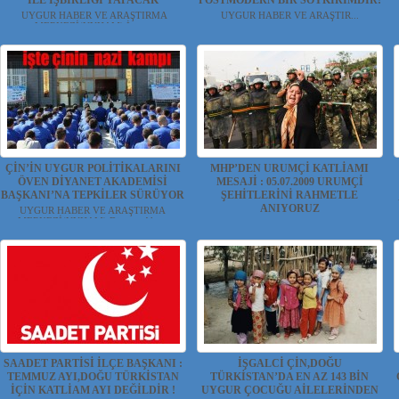
İLE İŞBİRLİĞİ YAPACAK
POSTMODERN BİR SOYKIRIMDIR!
UYGUR HABER VE ARAŞTIRMA
UYGUR HABER VE ARAŞTIR...
MERKEZİ(UYHAM) İşga...
ÇİN’İN UYGUR POLİTİKALARINI
MHP’DEN URUMÇİ KATLİAMI
ÖVEN DİYANET AKADEMİSİ
MESAJİ : 05.07.2009 URUMÇİ
BAŞKANI’NA TEPKİLER SÜRÜYOR
ŞEHİTLERİNİ RAHMETLE
ANIYORUZ
UYGUR HABER VE ARAŞTIRMA
MERKEZİ(UYHAM) Diyanet Aka...
UYGUR HABER VE ARAŞTIRMA
MERKEZİ(UYHAM) ...
SAADET PARTİSİ İLÇE BAŞKANI :
İŞGALCİ ÇİN,DOĞU
TEMMUZ AYI,DOĞU TÜRKİSTAN
TÜRKİSTAN’DA EN AZ 143 BİN
İÇİN KATLİAM AYI DEĞİLDİR !
UYGUR ÇOCUĞU AİLELERİNDEN