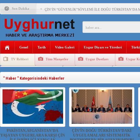
Son Dakika
ÇİN’İN “GÜVENLİK”SÖYLEMİ İLE DOĞU TÜRKİSTAN’DA 
PAKİSTAN,AFGANİSTAN’DA YAŞAYAN UYGURLARA KARŞI Ç
ANAHTAR PARTİ GENEL BAŞKANI AĞIRALİOĞLU : ÇİN’İN
Genel
Tarih
Video Galeri
Uygur Diyarı ve Yöreleri
Türki
ÇİN’İN DOĞU TÜRKİSTAN’DAKİ UYGULAMALARI SİSTEM
TV Rehberi
Tüm Manşetler
Uygur Dostları
Uygur Kü
DİYANET AKADEMİSİ BAŞKANI DOÇ.DR.KAAN : DOĞU TÜR
Uygurlarda Düğün ve Cenaze
Uygur Geleneksel Tip
Uygur Gele
150 YILDIR KAYNAYAN YARAMIZ : ÇİN İŞGALİNDEKİ DO
" Haber " Kategorisindeki Haberler
ÇİN’İN UYGUR POLİTİKALARINI ÖVEN DİYANET AKADEM
MHP’DEN URUMÇİ KATLİAMI MESAJİ : 05.07.2009 URUM
ÇİN’İN ANKARA BÜYÜKELÇİSİ JİANG’İN TRABZON ZİYAR
PAKİSTAN,AFGANİSTAN’DA
ÇİN’İN DOĞU TÜRKİSTAN’DAKİ
YAŞAYAN UYGURLARA KARŞI ÇİN
UYGULAMALARI SİSTEMATİK