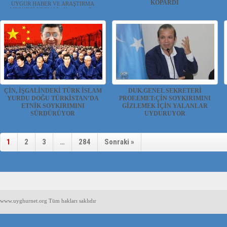
KOPARDI
UYGUR HABER VE ARAŞTIRMA
MERKEZİ(UYHAM) Komünist Ç...
UYGUR HABER VE ARAŞTIRMA
MERKEZİ(UYHAM) ...
ÇİN, İŞGALİNDEKİ TÜRK İSLAM
DUK.GENEL SEKRETERİ
YURDU DOĞU TÜRKİSTAN’DA
PROF.EMET:ÇİN SOYKIRIMINI
ETNİK SOYKIRIMINI
GİZLEMEK İÇİN YALANLAR
SÜRDÜRÜYOR
UYDURUYOR
UYGUR HABER VE ARAŞTIRMA
UYGUR HABER VE ARAŞTIRMA
MERKEZİ(UYHAM) Çin yönetimi ...
MERKEZİ(UYHAM) Yurt dışında ...
1
2
3
…
284
Sonraki »
www.uyghurnet.org Tüm hakları saklıdır