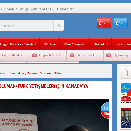
S
 YARAMIZ : ÇİN İŞGALİNDEKİ DOĞU TÜRKİSTAN
KALARINI ÖVEN DİYANET AKADEMİSİ BAŞKANI’NA TEPKİLER SÜRÜYOR
İAMI MESAJİ : 05.07.2009 URUMÇİ ŞEHİTLERİNİ RAHMETLE ANIYORUZ
LÇİSİ JİANG’İN TRABZON ZİYARETİ
Uygur Diyarı ve Yöreleri
Türkiye
Tüm Manşetler
Teknoloji
Video Gal
İHLER SULTANI MEHMET”DİZİSİNE GARİP SANSÜR VE HADSIZ İHTAR
Uygur Dostları
Uygur Kültürü
Uygur Folklor
Uygur Kıyaf
BAŞKANI : TEMMUZ AYI,DOĞU TÜRKİSTAN İÇİN KATLİAM AYI DEĞİLDİR !
Geleneksel Tip
Uygur Geleneksel Sporlar
RKİSTAN’DA EN AZ 143 BİN UYGUR ÇOCUĞU AİLELERİNDEN KOPARDI
aber
,
İnsan hakları
,
Raportaj
,
Soykırım
,
Tüm
SLÜMAN/TÜRK YETİŞMELERİ İÇİN KANADA’YA
KLAR ALTINDA BİR VİTRİN Mİ, SUSTURULMUŞBER HAFİZA Mİ?