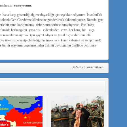
ükranlarımı sunuyorum
.
bana karşı gösterdiği ilgi ve duyarlılığı için teşekkür ediyorum. İstanbul’da
li olarak Geri Gönderme Merkezine gönderilerek alıkonuluyoruz. Burada geri
erle bir süre korkutularak daha sonra serbest bırakılıyoruz. Biz Doğu
kiye’mizde herhangi bir yasa dışı eylemlerden veya her hangi bir suça
ve nizamlarına uymak için gayret ediyor ve yasal hiçbir durumu ihlâl
ek ve ülkemizde sahip olamadığımız imkanlara kendi çabamız ile sahip olmak
e bu tür olayların yaşanmasından üzüntü duyduğumu özellikle belirtmek
8024 Kez Görüntülendi.