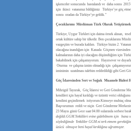
işkenceler sonucunda hastalandı ve daha sonra 2015’
için ikinci vatanımız bildiğimiz Türkiye’ye göç etme
sonra oradan da Türkiye’ye geldik.”
Çocuklarımı Müslüman Türk Olarak Yetiştirmek
Türkiye, Uygur Türkleri için daima örnek alınan, tesell
ortak kültüre sahip bir ülkedir. Ben çocuklarımı Müs
vazgeçtim ve burada kaldım. Türkiye bizim 2. Vatanı
olacağına inandığım için Kanada Göçmen vizesinden 
kalmalarının daha iyi olacağını düşündüğüm için Türk
bakabilmek için çalışamıyorum. Hayırsever ve duyarlı 
Oturma ve çalışma iznim olmadığı için çalışamıyor
izninimin uzatılması talebim reddedildiği gibi Geri G
Göç İdaresinden Sert ve Soğuk Muamele Bizleri H
Mihrigül Tayurak, Göç İdaresi ve Geri Gönderme Merke
kendileri için hayal kırıklığı ve üzüntü verici olduğun
kendimi geçindirmek istiyorum.Kimseye muhtaç olm
Başvurumun reddi ve niçin Geri Gönderme Merkezine 
23 Mayıs günü Gece saat 04.00 sularında serbest bıra
değildi.GGM.Yetkilileri evine gidebilmem için bana s
söylediğimde Yetkililer GGM.ni terk etmem gerektiği
üzücü olmuşve beni hayal kırıklığına uğratmıştır.