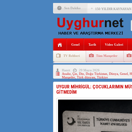
Son Dakika
150 YILDIR KAYNAYAN
ÇİN’İN UYGUR POLİTİ
MHP’DEN URUMÇİ KATL
ÇİN’İN ANKARA BÜYÜKE
Genel
Tarih
Video Galeri
İŞGALCİ ÇİN’DEN “FET
TV Rehberi
Tüm Manşetler
SAADET PARTİSİ İLÇE 
Uygurlarda Düğün ve Cenaze
Uygur 
Hamit
29 Mayıs 2026
İŞGALCİ ÇİN,DOĞU TÜ
Analiz
,
Çin
,
Din
,
Doğu Türkistan
,
Dünya
,
Genel
,
H
Manşetler
,
Türk dünyası
,
Türkiye
UYGUR MİHRİGÜL: ÇOCUKLARIMIN MÜ
GİTMEDİM
AZİZANA KAŞGAR : IŞI