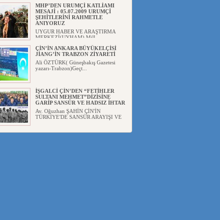
Akademis...
MHP’DEN URUMÇİ KATLİAMI
MESAJİ : 05.07.2009 URUMÇİ
ŞEHİTLERİNİ RAHMETLE
ANIYORUZ
UYGUR HABER VE ARAŞTIRMA
MERKEZİ(UYHAM) Mill...
ÇİN’İN ANKARA BÜYÜKELÇİSİ
JİANG’İN TRABZON ZİYARETİ
Ali ÖZTÜRK( Güneşbakış Gazetesi
yazarı-Trabzon)Geçt...
İŞGALCİ ÇİN’DEN “FETİHLER
SULTANI MEHMET”DİZİSİNE
GARİP SANSÜR VE HADSIZ İHTAR
Av. Oğuzhan ŞAHİN ÇİN'İN
TÜRKİYE'DE SANSÜR ARAYIŞI VE
...
SAADET PARTİSİ İLÇE BAŞKANI :
TEMMUZ AYI,DOĞU TÜRKİSTAN
İÇİN KATLİAM AYI DEĞİLDİR !
UYGUR HABER VE ARAŞTIRMA
MERKEZİ(UYHAM) Komünist
Çin'in...
İŞGALCİ ÇİN,DOĞU
TÜRKİSTAN’DA EN AZ 143 BİN
UYGUR ÇOCUĞU AİLELERİNDEN
KOPARDI
UYGUR HABER VE ARAŞTIRMA
MERKEZİ(UYHAM) ...