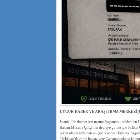
UYGUR HABER VE ARAŞTIRMA MERKEZİ(
İstanbul’da ikamet izni uzatma başvurusu reddedilen
Bakanı Mustafa Çiftçi’nin devreye girmesiyle birlik
çeken olayın ardından iki çocuk annesi Tayurak, yaşad
Türkistan’da eşimi haksız yere Çalışma/toplama kampın