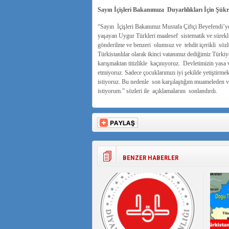
Sayın İçişleri Bakanımıza Duyarlılıkları İçin Ş
“Sayın İçişleri Bakanımız Mustafa Çiftçi Beyefendi’ye 
yaşayan Uygur Türkleri maalesef sistematik ve sürek
gönderilme ve benzeri olumsuz ve tehdit içerikli sözl
Türkistanlılar olarak ikinci vatanımız dediğimiz Tür
karışmaktan titizlikle kaçınıyoruz. Devletimizin yasa 
etmiyoruz. Sadece çocuklarımızı iyi şekilde yetiştirm
istiyoruz. Bu nedenle son karşılaştığım muameleden v
istiyorum.” sözleri ile açıklamalarını sonlandırdı.
BENZER HABERLER