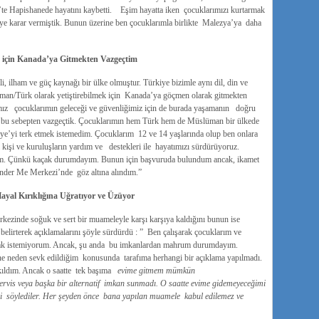
te Hapishanede hayatını kaybetti. Eşim hayatta iken çocuklarımızı kurtarmak
ye karar vermiştik. Bunun üzerine ben çocuklarımla birlikte Malezya’ya daha
 için Kanada’ya Gitmekten Vazgeçtim
i, ilham ve güç kaynağı bir ülke olmuştur. Türkiye bizimle aynı dil, din ve
lüman/Türk olarak yetiştirebilmek için Kanada’ya göçmen olarak gitmekten
mız çocuklarımın geleceği ve güvenliğimiz için de burada yaşamanın doğru
bu sebepten vazgeçtik. Çocuklarımın hem Türk hem de Müslüman bir ülkede
iye’yi terk etmek istemedim. Çocuklarım 12 ve 14 yaşlarında olup ben onlara
kişi ve kuruluşların yardım ve destekleri ile hayatımızı sürdürüyoruz.
um. Çünkü kaçak durumdayım. Bunun için başvuruda bulundum ancak, ikamet
önder Me Merkezi’nde göz altına alındım.”
ayal Kırıklığına Uğratıyor ve Üzüyor
zinde soğuk ve sert bir muameleyle karşı karşıya kaldığını bunun ise
u belirterek açıklamalarını şöyle sürdürdü : ” Ben çalışarak çocuklarım ve
ak istemiyorum. Ancak, şu anda bu imkanlardan mahrum durumdayım.
neden sevk edildiğim konusunda tarafıma herhangi bir açıklama yapılmadı.
kıldım. Ancak o saatte tek başıma
evime gitmem mümkün
ervis veya başka bir alternatif imkan sunmadı. O saatte evime gidemeyeceğimi
ni söylediler. Her şeyden önce bana yapılan muamele kabul edilemez ve