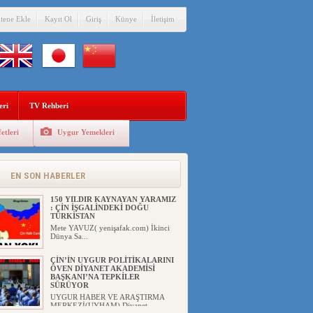
itene Ekle
Kayıt Ol
Giriş
Künye
İletişim
eri
TV Rehberi
etleri
Uygur Yemekleri
DİYANET AKADEMİSİ BAŞKANI
DOÇ.DR.KAAN : DOĞU
TÜRKİSTAN BİZİM KIRMIZI
ÇİZGİMİZDİR!”
EN SON HABERLER
UYGUR HABER VE ARAŞTIRMA
MERKEZİ(UYHAM) 19...
150 YILDIR KAYNAYAN YARAMIZ
: ÇİN İŞGALİNDEKİ DOĞU
TÜRKİSTAN
Mete YAVUZ( yenişafak.com) İkinci
Dünya Sa...
ÇİN’İN UYGUR POLİTİKALARINI
ÖVEN DİYANET AKADEMİSİ
BAŞKANI’NA TEPKİLER
SÜRÜYOR
UYGUR HABER VE ARAŞTIRMA
MERKEZİ(UYHAM) Diyanet