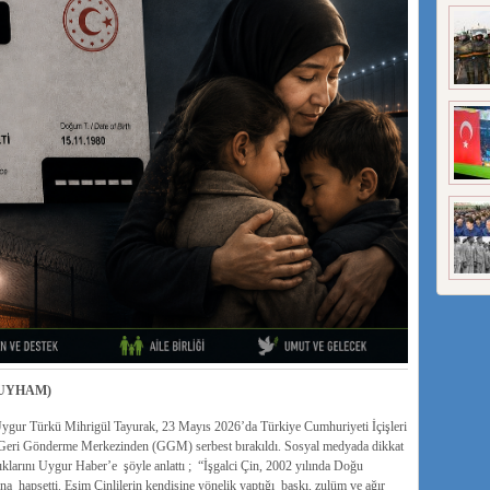
UYHAM)
 Uygur Türkü Mihrigül Tayurak, 23 Mayıs 2026’da Türkiye Cumhuriyeti İçişleri
te Geri Gönderme Merkezinden (GGM) serbest bırakıldı. Sosyal medyada dikkat
ıklarını Uygur Haber’e şöyle anlattı ; “İşgalci Çin, 2002 yılında Doğu
a hapsetti. Eşim Çinlilerin kendisine yönelik yaptığı baskı, zulüm ve ağır