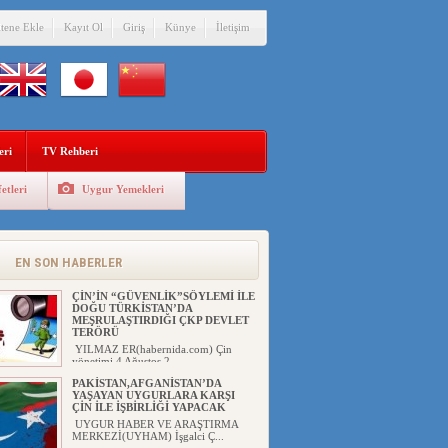
itene Ekle
Kayıt Ol
Giriş
Künye
İletişim
eri
TV Rehberi
etleri
Uygur Yemekleri
Eğitimci Abdull...
EN SON HABERLER
ÇİN’İN “GÜVENLİK”SÖYLEMİ İLE
DOĞU TÜRKİSTAN’DA
MEŞRULAŞTIRDIĞI ÇKP DEVLET
TERÖRÜ
YILMAZ ER(habernida.com) Çin
yönetimi 4 Ağustos 2...
PAKİSTAN,AFGANİSTAN’DA
YAŞAYAN UYGURLARA KARŞI
ÇİN İLE İŞBİRLİĞİ YAPACAK
UYGUR HABER VE ARAŞTIRMA
MERKEZİ(UYHAM) İşgalci Ç...