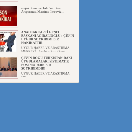
atejisi: Zenz ve Tohti'nin Yeni
Araştırması Massimo Introvig...
ANAHTAR PARTİ GENEL
BAŞKANI AĞIRALİOĞLU : ÇİN’İN
UYGUR SOYKIRIMI BİR
HAKİKATTIR!
UYGUR HABER VE ARAŞTIRMA
MERKEZİ Anahtar Parti Genel
Başka...
ÇİN’İN DOĞU TÜRKİSTAN’DAKİ
UYGULAMALARI SİSTEMATİK
POSTMODERN BİR
SOYKIRIMDIR!
UYGUR HABER VE ARAŞTIRMA
ME...
DİYANET AKADEMİSİ BAŞKANI
DOÇ.DR.KAAN : DOĞU
TÜRKİSTAN BİZİM KIRMIZI
ÇİZGİMİZDİR!”
UYGUR HABER VE ARAŞTIRMA
MERKEZİ(UYHAM) 19...
150 YILDIR KAYNAYAN YARAMIZ
: ÇİN İŞGALİNDEKİ DOĞU
TÜRKİSTAN
Mete YAVUZ( yenişafak.com) İkinci
Dünya Sa...