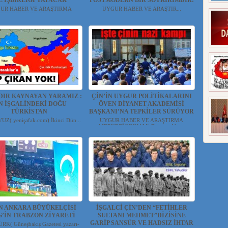
E İŞBİRLİĞİ YAPACAK
POSTMODERN BİR SOYKIRIMDIR!
UR HABER VE ARAŞTIRMA
UYGUR HABER VE ARAŞTIR...
ERKEZİ(UYHAM) İşga...
LDIR KAYNAYAN YARAMIZ :
ÇİN’İN UYGUR POLİTİKALARINI
N İŞGALİNDEKİ DOĞU
ÖVEN DİYANET AKADEMİSİ
TÜRKİSTAN
BAŞKANI’NA TEPKİLER SÜRÜYOR
UZ( yenişafak.com) İkinci Dün...
UYGUR HABER VE ARAŞTIRMA
MERKEZİ(UYHAM) Diyanet Aka...
İN ANKARA BÜYÜKELÇİSİ
İŞGALCİ ÇİN’DEN “FETİHLER
G’İN TRABZON ZİYARETİ
SULTANI MEHMET”DİZİSİNE
GARİP SANSÜR VE HADSIZ İHTAR
RK( Güneşbakış Gazetesi yazarı-