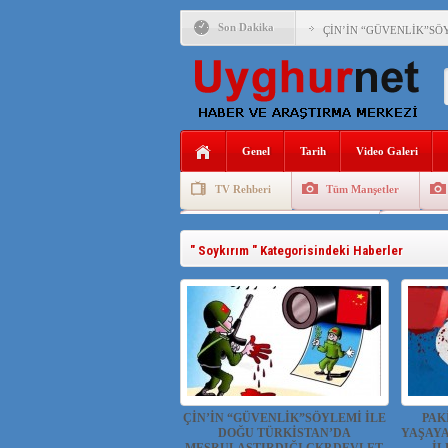
Son Dakika
ÇİN’İN “GÜVENLİK”SÖ
PAKİSTAN,AFGANİSTAN
ANAHTAR PARTİ GENEL 
Genel
Tarih
Video Galeri
ÇİN’İN DOĞU TÜRKİST
TV Rehberi
Tüm Manşetler
DİYANET AKADEMİSİ B
Uygurlarda Düğün ve Cenaze
Uygur 
150 YILDIR KAYNAYAN
" Soykırım " Kategorisindeki Haberler
ÇİN’İN UYGUR POLİTİ
MHP’DEN URUMÇİ KATL
ÇİN’İN “GÜVENLİK”SÖYLEMİ İLE
PAK
DOĞU TÜRKİSTAN’DA
YAŞAYA