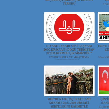
MEŞRULAŞTIRDIĞI ÇKP DEVLET
İL
TERÖRÜ
UYG
M
YILMAZ ER(habernida.com) Çin yönetimi
4 Ağus...
DİYANET AKADEMİSİ BAŞKANI
150 YI
DOÇ.DR.KAAN : DOĞU TÜRKİSTAN
Çİ
BİZİM KIRMIZI ÇİZGİMİZDİR!”
UYGUR HABER VE ARAŞTIRMA
Mete YAV
MERKEZİ(UYHAM) ...
MHP’DEN URUMÇİ KATLİAMI
ÇİN’
MESAJİ : 05.07.2009 URUMÇİ
JİAN
ŞEHİTLERİNİ RAHMETLE
Ali ÖZTÜ