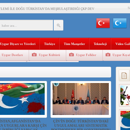
S
YLEMİ İLE DOĞU TÜRKİSTAN’DA MEŞRULAŞTIRDIĞI ÇKP DEVLET TERÖRÜ
’DA YAŞAYAN UYGURLARA KARŞI ÇİN İLE İŞBİRLİĞİ YAPACAK
BAŞKANI AĞIRALİOĞLU : ÇİN’İN UYGUR SOYKIRIMI BİR HAKİKATTIR!
Uygur Diyarı ve Yöreleri
Türkiye
Tüm Manşetler
Teknoloji
Video Gal
AN’DAKİ UYGULAMALARI SİSTEMATİK POSTMODERN BİR SOYKIRIMDIR!
Uygur Dostları
Uygur Kültürü
Uygur Folklor
Uygur Kıyaf
AŞKANI DOÇ.DR.KAAN : DOĞU TÜRKİSTAN BİZİM KIRMIZI ÇİZGİMİZDİR!”
Geleneksel Tip
Uygur Geleneksel Sporlar
 YARAMIZ : ÇİN İŞGALİNDEKİ DOĞU TÜRKİSTAN
KALARINI ÖVEN DİYANET AKADEMİSİ BAŞKANI’NA TEPKİLER SÜRÜYOR
İAMI MESAJİ : 05.07.2009 URUMÇİ ŞEHİTLERİNİ RAHMETLE ANIYORUZ
İSTAN,AFGANİSTAN’DA
ÇİN’İN DOĞU TÜRKİSTAN’DAKİ
N UYGURLARA KARŞI ÇİN
UYGULAMALARI SİSTEMATİK