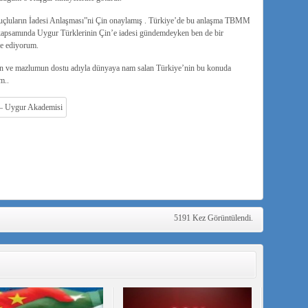
“Suçluların İadesi Anlaşması”ni Çin onaylamış . Türkiye’de bu anlaşma TBMM
 kapsamında Uygur Türklerinin Çin’e iadesi gündemdeyken ben de bir
e ediyorum.
nan ve mazlumun dostu adıyla dünyaya nam salan Türkiye’nin bu konuda
m..
5191 Kez Görüntülendi.