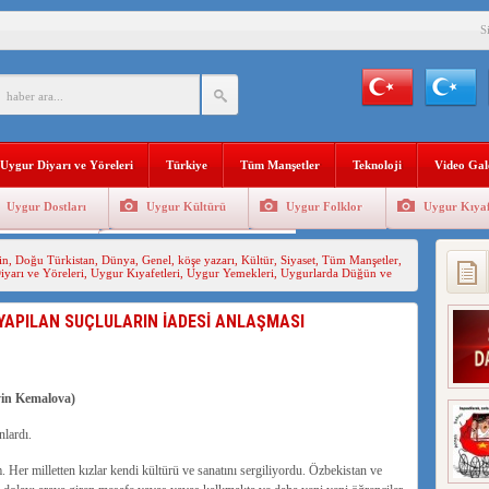
S
BAŞKANI AĞIRALİOĞLU : ÇİN’İN UYGUR SOYKIRIMI BİR HAKİKATTIR!
AN’DAKİ UYGULAMALARI SİSTEMATİK POSTMODERN BİR SOYKIRIMDIR!
AŞKANI DOÇ.DR.KAAN : DOĞU TÜRKİSTAN BİZİM KIRMIZI ÇİZGİMİZDİR!”
Uygur Diyarı ve Yöreleri
Türkiye
Tüm Manşetler
Teknoloji
Video Gal
 YARAMIZ : ÇİN İŞGALİNDEKİ DOĞU TÜRKİSTAN
Uygur Dostları
Uygur Kültürü
Uygur Folklor
Uygur Kıyaf
KALARINI ÖVEN DİYANET AKADEMİSİ BAŞKANI’NA TEPKİLER SÜRÜYOR
Geleneksel Tip
Uygur Geleneksel Sporlar
in
,
Doğu Türkistan
,
Dünya
,
Genel
,
köşe yazarı
,
Kültür
,
Siyaset
,
Tüm Manşetler
,
İAMI MESAJİ : 05.07.2009 URUMÇİ ŞEHİTLERİNİ RAHMETLE ANIYORUZ
yarı ve Yöreleri
,
Uygur Kıyafetleri
,
Uygur Yemekleri
,
Uygurlarda Düğün ve
LÇİSİ JİANG’İN TRABZON ZİYARETİ
 YAPILAN SUÇLULARIN İADESİ ANLAŞMASI
in Kemalova)
lardı.
ım. Her milletten kızlar kendi kültürü ve sanatını sergiliyordu. Özbekistan ve