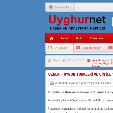
Son Dakika
ANAHTAR PARTİ GENEL 
ÇİN’İN DOĞU TÜRKİST
DİYANET AKADEMİSİ B
Genel
Tarih
Video Galeri
150 YILDIR KAYNAYAN
TV Rehberi
Tüm Manşetler
ÇİN’İN UYGUR POLİTİ
Uygurlarda Düğün ve Cenaze
Uygur 
Hamit
10 Eylül 2022
Ana dil
,
Analiz
,
Ç
MHP’DEN URUMÇİ KATL
Türkiye
,
Uygur Di
Cenaze
ÇİN’İN ANKARA BÜYÜKE
ÖZBEK – UYGUR TÜRKLERİ VE ÇİN İLE
Dr. Zebiniso Husayn Kamalova (Zebunnisa Hüsey
Istanbul’a yüksek öğrenim amacı ile geldiğim ilk zaman
Uluslararsı öğrencilerin kültürel bir etkinliğine katıld