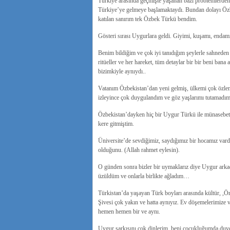
Türkiye arasında geçmişte yaşanan bazı problemlerden 
Türkiye’ye gelmeye başlamaktaydı. Bundan dolayı Özbeki
katılan sanırım tek Özbek Türkü bendim.
Gösteri sırası Uygurlara geldi. Giyimi, kuşamı, endamı
Benim bildiğim ve çok iyi tanıdığım şeylerle sahneden 
ritüeller ve her hareket, tüm detaylar bir bir beni bana 
bizimkiyle aynıydı..
Vatanım Özbekistan’dan yeni gelmiş, ülkemi çok özlemi
izleyince çok duygulandım ve göz yaşlarımı tutamadım
Özbekistan’dayken hiç bir Uygur Türkü ile münasebet
kere gitmiştim.
Üniversite’de sevdiğimiz, saydığımız bir hocamız vard
olduğunu. (Allah rahmet eylesin).
O günden sonra bizler bir uymaklarız diye Uygur arkad
üzüldüm ve onlarla birlikte ağladım…
Türkistan’da yaşayan Türk boyları arasında kültür, 
Şivesi çok yakın ve hatta aynıyız. Ev döşemelerimize v
hemen hemen bir ve aynı.
Uygur şarkısını çok dinlerim, beni çocukluğumda duy