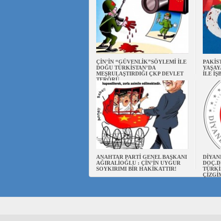
ÇİN’İN “GÜVENLİK”SÖYLEMİ İLE
PAKİS
DOĞU TÜRKİSTAN’DA
YAŞAY
MEŞRULAŞTIRDIĞI ÇKP DEVLET
İLE İŞ
TERÖRÜ
ANAHTAR PARTİ GENEL BAŞKANI
DİYAN
AĞIRALİOĞLU : ÇİN’İN UYGUR
DOÇ.D
SOYKIRIMI BİR HAKİKATTIR!
TÜRKİ
ÇİZGİ