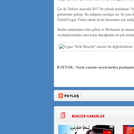
Çin ile Türkiye arasında 2017’de yılında imzalanan 
gündemine gelmiş. Bu anlaşma yasalaşır ise, bu yasa
Özbek/Uygur Türkü olarak da bu durumdan çok endiş
Tarihte mazlumlara olan şafkat ve Merhameti ile tanı
soydaşlarımızdan yana karar alacağından da çok emini
KAYNAK : Sayın yazarın sosyal medya paylaşımı
BENZER HABERLER