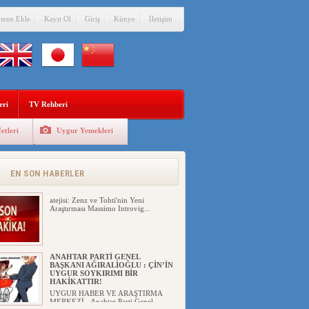
itene Ekle
Kayıt Ol
Giriş
Künye
İletişim
ÇİN’İN “GÜVENLİK”SÖYLEMİ İLE
DOĞU TÜRKİSTAN’DA
MEŞRULAŞTIRDIĞI ÇKP DEVLET
TERÖRÜ
eri
TV Rehberi
YILMAZ ER(habernida.com) Çin
yönetimi 4 Ağustos 2...
etleri
Uygur Yemekleri
PAKİSTAN,AFGANİSTAN’DA
YAŞAYAN UYGURLARA KARŞI
ÇİN İLE İŞBİRLİĞİ YAPACAK
UYGUR HABER VE ARAŞTIRMA
EN SON HABERLER
MERKEZİ(UYHAM) İşgalci Ç...
atejisi: Zenz ve Tohti'nin Yeni
Araştırması Massimo Introvig...
ANAHTAR PARTİ GENEL
BAŞKANI AĞIRALİOĞLU : ÇİN’İN
UYGUR SOYKIRIMI BİR
HAKİKATTIR!
UYGUR HABER VE ARAŞTIRMA
MERKEZİ Anahtar Parti Genel