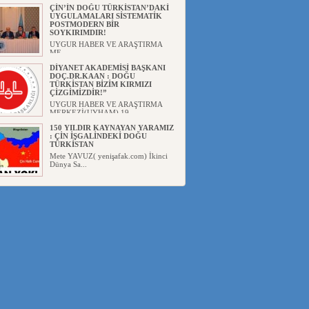
Başka...
ÇİN’İN DOĞU TÜRKİSTAN’DAKİ
UYGULAMALARI SİSTEMATİK
POSTMODERN BİR
SOYKIRIMDIR!
UYGUR HABER VE ARAŞTIRMA
ME...
DİYANET AKADEMİSİ BAŞKANI
DOÇ.DR.KAAN : DOĞU
TÜRKİSTAN BİZİM KIRMIZI
ÇİZGİMİZDİR!”
UYGUR HABER VE ARAŞTIRMA
MERKEZİ(UYHAM) 19...
150 YILDIR KAYNAYAN YARAMIZ
: ÇİN İŞGALİNDEKİ DOĞU
TÜRKİSTAN
Mete YAVUZ( yenişafak.com) İkinci
Dünya Sa...
ÇİN’İN UYGUR POLİTİKALARINI
ÖVEN DİYANET AKADEMİSİ
BAŞKANI’NA TEPKİLER
SÜRÜYOR
UYGUR HABER VE ARAŞTIRMA
MERKEZİ(UYHAM) Diyanet
Akademis...
MHP’DEN URUMÇİ KATLİAMI
MESAJİ : 05.07.2009 URUMÇİ
ŞEHİTLERİNİ RAHMETLE
ANIYORUZ
UYGUR HABER VE ARAŞTIRMA
MERKEZİ(UYHAM) Mill...
ÇİN’İN ANKARA BÜYÜKELÇİSİ