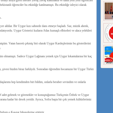
dolayı araya giren mesafe yavaş yavaş kalkmakta ve daha yeni yeni öğrenciler
stanli öğrenciler bu etkinliğe katılmamıştı. Bu etkinliğe izleyici olarak
..
yer aldılar. Bir Uygur kızı sahnede dans etmeye başladı. Saz, müzik ahenk,
anlatıyordu. Uygur Gösterici kızların Atlas kumaşlı elbiseleri ve alaca yelekleri
ştim. Vatan hasreti çekmiş biri olarak Uygur Kardeşlerimin bu gösterilerini
.
im olmamıştı. Sadece Uygur Lağmanı yemek için Uygur lokantalarına bir kaç
ı, şivesi bizden biraz farklıydı. Sonradan öğrendim hocamızın bir Uygur Türkü
aşlarımı hep kendimden biri bildim, onlarla beraber sevindim ve onlarla
,Örf adet gelenek ve görenekler ve konuştuğumuz Türkçenin Özbek ve Uygur
arana kadar bir desek yeridir. Ayrıca, Sofra başta bir çok yemek kültürlerimiz
duğum o Kaşgar hikayelerine götürür.