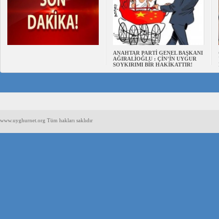
ANAHTAR PARTİ GENEL BAŞKANI
AĞIRALİOĞLU : ÇİN’İN UYGUR
SOYKIRIMI BİR HAKİKATTIR!
www.uyghurnet.org Tüm hakları saklıdır