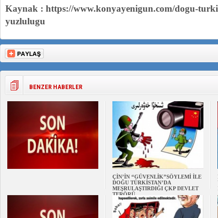
Kaynak : https://www.konyayenigun.com/dogu-turki
yuzlulugu
BENZER HABERLER
ÇİN’İN “GÜVENLİK”SÖYLEMİ İLE
DOĞU TÜRKİSTAN’DA
MEŞRULAŞTIRDIĞI ÇKP DEVLET
TERÖRÜ