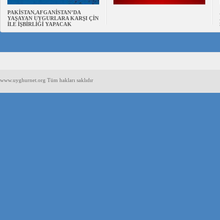
PAKİSTAN,AFGANİSTAN’DA
YAŞAYAN UYGURLARA KARŞI ÇİN
İLE İŞBİRLİĞİ YAPACAK
www.uyghurnet.org Tüm hakları saklıdır