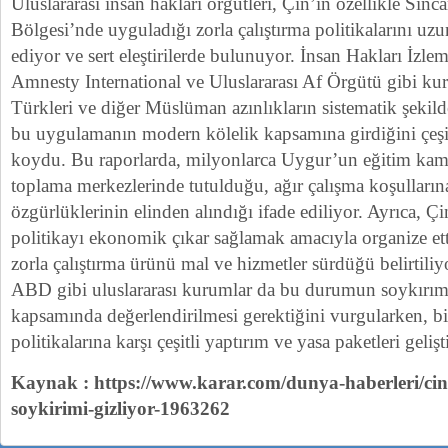
Uluslararası insan hakları örgütleri, Çin’in özellikle Si
Bölgesi’nde uyguladığı zorla çalıştırma politikalarını uz
ediyor ve sert eleştirilerde bulunuyor. İnsan Hakları İz
Amnesty International ve Uluslararası Af Örgütü gibi ku
Türkleri ve diğer Müslüman azınlıkların sistematik şekilde 
bu uygulamanın modern kölelik kapsamına girdiğini çeşitl
koydu. Bu raporlarda, milyonlarca Uygur’un eğitim kampl
toplama merkezlerinde tutulduğu, ağır çalışma koşulların
özgürlüklerinin elinden alındığı ifade ediliyor. Ayrıca, 
politikayı ekonomik çıkar sağlamak amacıyla organize et
zorla çalıştırma ürünü mal ve hizmetler sürdüğü belirtiliyo
ABD gibi uluslararası kurumlar da bu durumun soykırım v
kapsamında değerlendirilmesi gerektiğini vurgularken, b
politikalarına karşı çeşitli yaptırım ve yasa paketleri gelişt
Kaynak : https://www.karar.com/dunya-haberleri/cin-ti
soykirimi-gizliyor-1963262