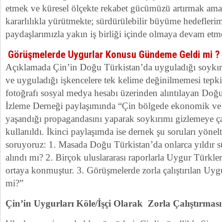
etmek ve küresel ölçekte rekabet gücümüzü artırmak amac
kararlılıkla yürütmekte; sürdürülebilir büyüme hedefler
paydaşlarımızla yakın iş birliği içinde olmaya devam etm
Görüşmelerde Uygurlar Konusu Gündeme Geldi mi 
Açıklamada Çin’in Doğu Türkistan’da uyguladığı soykır
ve uyguladığı işkencelere tek kelime değinilmemesi tepki
fotoğrafı sosyal medya hesabı üzerinden alıntılayan Doğ
İzleme Derneği paylaşımında “Çin bölgede ekonomik ve t
yaşandığı propagandasını yaparak soykırımı gizlemeye çal
kullanıldı. İkinci paylaşımda ise dernek şu soruları yöne
soruyoruz: 1. Masada Doğu Türkistan’da onlarca yıldır 
alındı mı? 2. Birçok uluslararası raporlarla Uygur Türklerin
ortaya konmuştur. 3. Görüşmelerde zorla çalıştırılan Uygu
mi?”
Çin’in Uygurları Köle/İşçi Olarak Zorla Çalıştırma