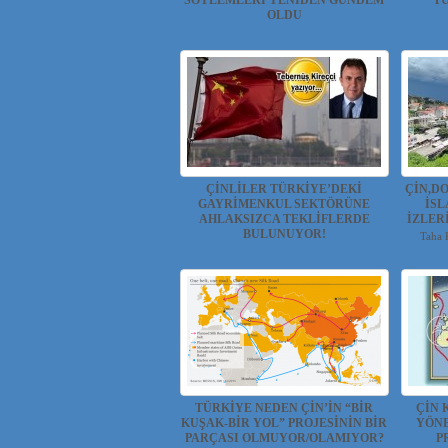
SÖYLEMLERİ YENİDEN GÜNDEM
TÜ
OLDU
UYGUR HABER VE ARAŞTIRMA
Hüseyin P
MERKEZİ(UYHAM) Geçtiğimiz hafta H...
ÇİNLİLER TÜRKİYE’DEKİ
ÇİN,D
GAYRİMENKUL SEKTÖRÜNE
İS
AHLAKSIZCA TEKLİFLERDE
İZLER
BULUNUYOR!
Taha 
Tebernüş KİREÇCİ Çinlilerin İstanbul ve...
TÜRKİYE NEDEN ÇİN’İN “BİR
ÇİN 
KUŞAK-BİR YOL” PROJESİNİN BİR
YÖNE
PARÇASI OLMUYOR/OLAMIYOR?
P