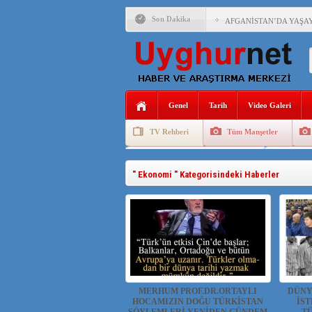
Son Dakika
AFGANİSTAN’DA YAŞAY
ANAHTAR PARTİ GENEL 
ÇİN’İN DOĞU TÜRKİST
Genel
Tarih
Video Galeri
DİYANET AKADEMİSİ B
TV Rehberi
Tüm Manşetler
150 YILDIR KAYNAYAN
Uygurlarda Düğün ve Cenaze
Uygur 
ÇİN’İN UYGUR POLİTİ
" Ekonomi " Kategorisindeki Haberler
MHP’DEN URUMÇİ KATL
ÇİN’İN ANKARA BÜYÜKE
İŞGALCİ ÇİN’DEN “FET
MERHUM PROF.DR.ORTAYLI
DÜNY
HOCAMIZIN DOĞU TÜRKİSTAN
İST