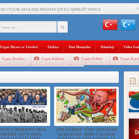
S
AN UYGURLARA KARŞI PAKİSTAN ÇİN İLE İŞBİRLİĞİ YAPACAK
BAŞKANI AĞIRALİOĞLU : ÇİN’İN UYGUR SOYKIRIMI BİR HAKİKATTIR!
AN’DAKİ UYGULAMALARI SİSTEMATİK POSTMODERN BİR SOYKIRIMDIR!
Uygur Diyarı ve Yöreleri
Türkiye
Tüm Manşetler
Teknoloji
Video Gal
AŞKANI DOÇ.DR.KAAN : DOĞU TÜRKİSTAN BİZİM KIRMIZI ÇİZGİMİZDİR!”
Uygur Dostları
Uygur Kültürü
Uygur Folklor
Uygur Kıyaf
 YARAMIZ : ÇİN İŞGALİNDEKİ DOĞU TÜRKİSTAN
Geleneksel Tip
Uygur Geleneksel Sporlar
KALARINI ÖVEN DİYANET AKADEMİSİ BAŞKANI’NA TEPKİLER SÜRÜYOR
İAMI MESAJİ : 05.07.2009 URUMÇİ ŞEHİTLERİNİ RAHMETLE ANIYORUZ
LÇİSİ JİANG’İN TRABZON ZİYARETİ
İHLER SULTANI MEHMET”DİZİSİNE GARİP SANSÜR VE HADSIZ İHTAR
ANIN GÖRMEK/DUYMAK
ÇİNLİLERDEN TÜRK VATANDAŞI
EMEDİĞİ ÇİN’İN DOĞU
OLMA ATAĞI : KONUT ALARAK