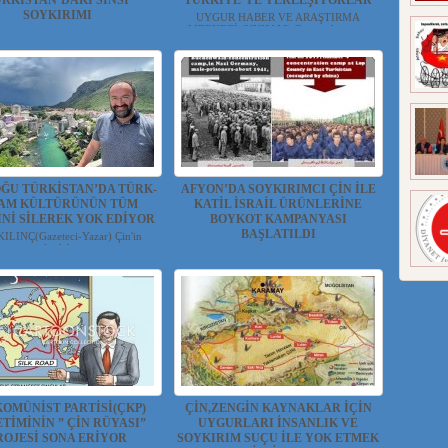
RKİSTAN’DAKİ SİNSİ
TÜRKİYE’YE YERLEŞİYORLAR
SOYKIRIMI
UYGUR HABER VE ARAŞTIRMA
MERKEZİ (UYHAM) Çin işgal yöne...
AŞA Bir milletin yok oluşu, sadece
bedenlerinin ...
OĞU TÜRKİSTAN’DA TÜRK-
AFYON’DA SOYKIRIMCI ÇİN İLE
LAM KÜLTÜRÜNÜN TÜM
KATİL İSRAİL ÜRÜNLERİNE
İNİ SİLEREK YOK EDİYOR
BOYKOT KAMPANYASI
BAŞLATILDI
KILINÇ(Gazeteci-Yazar) Çin'in
işgalindeki ...
UYGUR HABER VE ARAŞTIRMA
MERKEZİ(UYHAM) ...
KOMÜNİST PARTİSİ(ÇKP)
ÇİN,ZENGİN KAYNAKLAR İÇİN
TİMİNİN ” ÇİN RÜYASI”
UYGURLARI İNSANLIK VE
ROJESİ SONA ERİYOR
SOYKIRIM SUÇU İLE YOK ETMEK