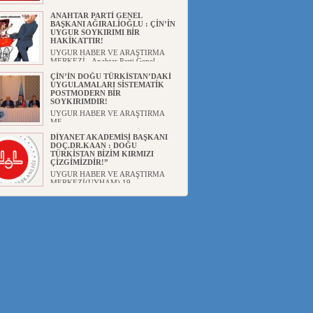
ANAHTAR PARTİ GENEL
BAŞKANI AĞIRALİOĞLU : ÇİN’İN
UYGUR SOYKIRIMI BİR
HAKİKATTIR!
UYGUR HABER VE ARAŞTIRMA
MERKEZİ Anahtar Parti Genel
Başka...
ÇİN’İN DOĞU TÜRKİSTAN’DAKİ
UYGULAMALARI SİSTEMATİK
POSTMODERN BİR
SOYKIRIMDIR!
UYGUR HABER VE ARAŞTIRMA
ME...
DİYANET AKADEMİSİ BAŞKANI
DOÇ.DR.KAAN : DOĞU
TÜRKİSTAN BİZİM KIRMIZI
ÇİZGİMİZDİR!”
UYGUR HABER VE ARAŞTIRMA
MERKEZİ(UYHAM) 19...
150 YILDIR KAYNAYAN YARAMIZ
: ÇİN İŞGALİNDEKİ DOĞU
TÜRKİSTAN
Mete YAVUZ( yenişafak.com) İkinci
Dünya Sa...
ÇİN’İN UYGUR POLİTİKALARINI
ÖVEN DİYANET AKADEMİSİ
BAŞKANI’NA TEPKİLER
SÜRÜYOR
UYGUR HABER VE ARAŞTIRMA
MERKEZİ(UYHAM) Diyanet
Akademis...