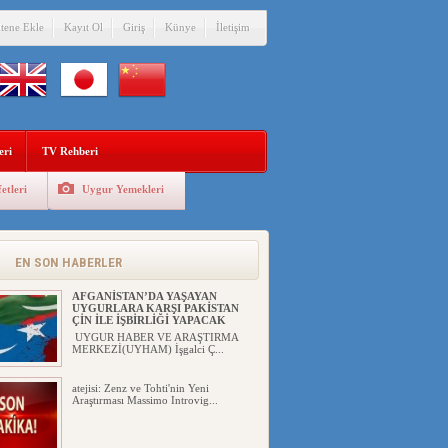
itene Ekle
Kayıt Ol
Giriş
Künye
İletişim
eri
TV Rehberi
etleri
Uygur Yemekleri
EN SON HABERLER
AFGANİSTAN’DA YAŞAYAN
UYGURLARA KARŞI PAKİSTAN
ÇİN İLE İŞBİRLİĞİ YAPACAK
UYGUR HABER VE ARAŞTIRMA
MERKEZİ(UYHAM) İşgalci Ç...
atejisi: Zenz ve Tohti'nin Yeni
Araştırması Massimo Introvig...