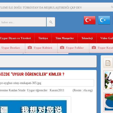
S
YLEMİ İLE DOĞU TÜRKİSTAN’DA MEŞRULAŞTIRDIĞI ÇKP DEVLET TERÖRÜ
’DA YAŞAYAN UYGURLARA KARŞI ÇİN İLE İŞBİRLİĞİ YAPACAK
BAŞKANI AĞIRALİOĞLU : ÇİN’İN UYGUR SOYKIRIMI BİR HAKİKATTIR!
Uygur Diyarı ve Yöreleri
Türkiye
Tüm Manşetler
Teknoloji
Video Gal
AN’DAKİ UYGULAMALARI SİSTEMATİK POSTMODERN BİR SOYKIRIMDIR!
Uygur Dostları
Uygur Kültürü
Uygur Folklor
Uygur Kıyaf
AŞKANI DOÇ.DR.KAAN : DOĞU TÜRKİSTAN BİZİM KIRMIZI ÇİZGİMİZDİR!”
Geleneksel Tip
Uygur Geleneksel Sporlar
 YARAMIZ : ÇİN İŞGALİNDEKİ DOĞU TÜRKİSTAN
KALARINI ÖVEN DİYANET AKADEMİSİ BAŞKANI’NA TEPKİLER SÜRÜYOR
SÖZDE “UYGUR ÖĞRENCİLER” KİMLER ?
İAMI MESAJİ : 05.07.2009 URUMÇİ ŞEHİTLERİNİ RAHMETLE ANIYORUZ
LÇİSİ JİANG’İN TRABZON ZİYARETİ
Törenine Katılan Sözde Uygur öğrenciler Kasım/2011 (Resim : rfa.org)