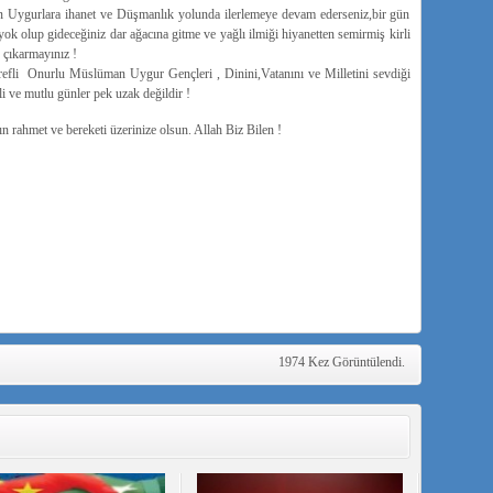
in Uygurlara ihanet ve Düşmanlık yolunda ilerlemeye devam ederseniz,bir gün
ok olup gideceğiniz dar ağacına gitme ve yağlı ilmiği hiyanetten semirmiş kirli
 çıkarmayınız !
refli Onurlu Müslüman Uygur Gençleri , Dinini,Vatanını ve Milletini sevdiği
li ve mutlu günler pek uzak değildir !
n rahmet ve bereketi üzerinize olsun. Allah Biz Bilen !
1974 Kez Görüntülendi.