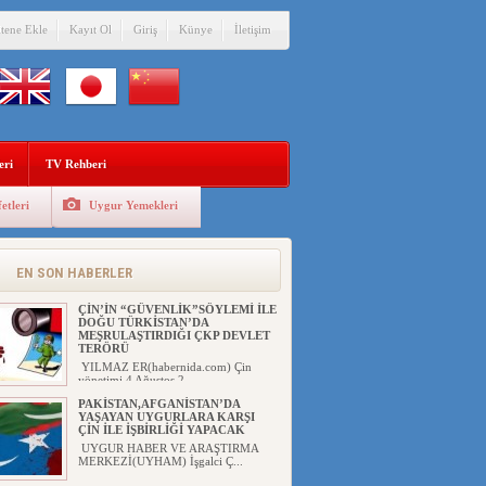
itene Ekle
Kayıt Ol
Giriş
Künye
İletişim
eri
TV Rehberi
etleri
Uygur Yemekleri
EN SON HABERLER
ÇİN’İN “GÜVENLİK”SÖYLEMİ İLE
DOĞU TÜRKİSTAN’DA
MEŞRULAŞTIRDIĞI ÇKP DEVLET
TERÖRÜ
YILMAZ ER(habernida.com) Çin
yönetimi 4 Ağustos 2...
PAKİSTAN,AFGANİSTAN’DA
YAŞAYAN UYGURLARA KARŞI
ÇİN İLE İŞBİRLİĞİ YAPACAK
UYGUR HABER VE ARAŞTIRMA
MERKEZİ(UYHAM) İşgalci Ç...