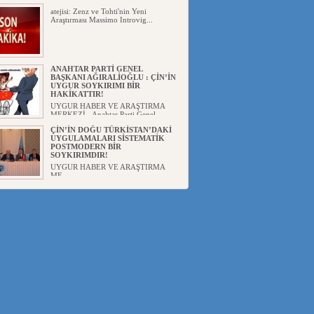
atejisi: Zenz ve Tohti'nin Yeni
Araştırması Massimo Introvig...
ANAHTAR PARTİ GENEL
BAŞKANI AĞIRALİOĞLU : ÇİN’İN
UYGUR SOYKIRIMI BİR
HAKİKATTIR!
UYGUR HABER VE ARAŞTIRMA
MERKEZİ Anahtar Parti Genel
Başka...
ÇİN’İN DOĞU TÜRKİSTAN’DAKİ
UYGULAMALARI SİSTEMATİK
POSTMODERN BİR
SOYKIRIMDIR!
UYGUR HABER VE ARAŞTIRMA
ME...
DİYANET AKADEMİSİ BAŞKANI
DOÇ.DR.KAAN : DOĞU
TÜRKİSTAN BİZİM KIRMIZI
ÇİZGİMİZDİR!”
UYGUR HABER VE ARAŞTIRMA
MERKEZİ(UYHAM) 19...
150 YILDIR KAYNAYAN YARAMIZ
: ÇİN İŞGALİNDEKİ DOĞU
TÜRKİSTAN
Mete YAVUZ( yenişafak.com) İkinci
Dünya Sa...
ÇİN’İN UYGUR POLİTİKALARINI