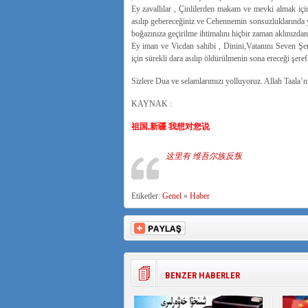
Ey zavallılar , Çinlilerden makam ve mevki almak iç
asılıp gebereceğiniz ve Cehennemin sonsuzluklarında y
boğazınıza geçirilme ihtimalını hiçbir zaman aklınızdan
Ey iman ve Vicdan sahibi , Dinini,Vatanını Seven Şe
için sürekli dara asılıp öldürülmenin sona ereceği şeref
Sizlere Dua ve selamlarımızı yolluyoruz. Allah Taala’nı
KAYNAK :
祖国,新疆 我想对您说
这里有 维吾尔族反叛
Etiketler:
Genel
»
Haber
BENZER HABERLER