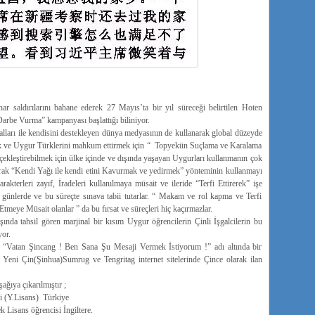
ar saldırılarını bahane ederek 27 Mayıs’ta bir yıl süreceği belirtilen Hoten
Darbe Vurma” kampanyası başlattığı biliniyor.
ları ile kendisini destekleyen dünya medyasının de kullanarak global düzeyde
mek ve Uygur Türklerini mahkum ettirmek için “ Topyekün Suçlama ve Karalama
ekleştirebilmek için ülke içinde ve dışında yaşayan Uygurları kullanmanın çok
arak “Kendi Yağı ile kendi etini Kavurmak ve yedirmek” yönteminin kullanmayı
rakterleri zayıf, İradeleri kullanılmaya müsait ve ileride “Terfi Ettirerek” işe
 günlerde ve bu süreçte sınava tabii tutarlar. “ Makam ve rol kapma ve Terfi
tmeye Müsait olanlar ” da bu fırsat ve süreçleri hiç kaçırmazlar.
şında tahsil gören marjinal bir kısım Uygur öğrencilerin Çinli İşgalcilerin bu
yor.
” “Vatan Şincang ! Ben Sana Şu Mesaji Vermek İstiyorum !” adı altında bir
Yeni Çin(Şinhua)Sumrug ve Tengritag internet sitelerinde Çince olarak ilan
ağıya çıkarılmıştır ;
(Y.Lisans) Türkiye
Lisans öğrencisi İngiltere.