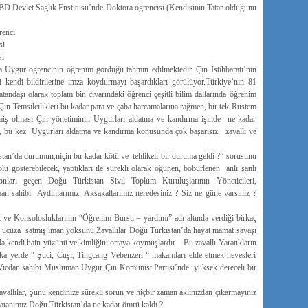
Devlet Sağlık Enstitüsü’nde Doktora öğrencisi (Kendisinin Tatar olduğunu
renci
si
si
Uygur öğrencinin öğrenim gördüğü tahmin edilmektedir. Çin İstihbaratı’nın
 kendi bildirilerine imza koydurmayı başardıkları görülüyor.Türkiye’nin 81
tandaşı olarak toplam bin civarındaki öğrenci çeşitli bilim dallarında öğrenim
 Çin Temsilcilikleri bu kadar para ve çaba harcamalarına rağmen, bir tek Rüstem
iş olması Çin yönetiminin Uygurları aldatma ve kandırma işinde ne kadar
Çin, bu kez Uygurları aldatma ve kandırma konusunda çok başarısız, zavallı ve
tan’da durumun,niçin bu kadar kötü ve tehlikeli bir duruma geldi ?” sorusunu
olu gösterebilecek, yaptıkları ile sürekli olarak öğünen, böbürlenen anlı şanlı
 onları geçen Doğu Türkistan Sivil Toplum Kuruluşlarının Yöneticileri,
man sahibi Aydınlarımız, Aksakallarımız neredesiniz ? Siz ne güne varsınız ?
 ve Konsolosluklarının “Öğrenim Bursu = yardımı” adı altında verdiği birkaç
çok ucuza satmış iman yoksunu Zavallılar Doğu Türkistan’da hayat mamat savaşı
 kendi hain yüzünü ve kimliğini ortaya koymuşlardır. Bu zavallı Yaratıkların
ka yerde “ Şuci, Cuşi, Tingcang Vebenzeri “ makamları elde etmek hevesleri
Vicdan sahibi Müslüman Uygur Çin Komünist Partisi’nde yüksek dereceli bir
allılar, Şunu kendinize sürekli sorun ve hiçbir zaman aklınızdan çıkarmayınız
tanımız Doğu Türkistan’da ne kadar ömrü kaldı ?