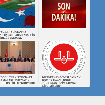
TAN,AFGANİSTAN’DA
AN UYGURLARA KARŞI ÇİN
BİRLİĞİ YAPACAK
N DOĞU TÜRKİSTAN’DAKİ
DİYANET AKADEMİSİ BAŞKANI
AMALARI SİSTEMATİK
DOÇ.DR.KAAN : DOĞU
ODERN BİR SOYKIRIMDIR!
TÜRKİSTAN BİZİM KIRMIZI
ÇİZGİMİZDİR!”