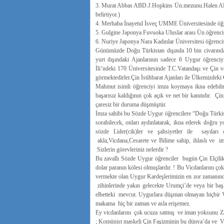
3. Murat Abbas ABD.J.Hopkins Ün.mezunu.Halen ABD.
belirtiyor.)
4. Merhaba İnayetul İsveç UMME Üniversitesinde öğ
5. Gulgine Japonya Fuvuoka Uluslar arası Ün.öğrenci
6. Nuriye Japonya Nara Kadınlar Üniversitesi öğrenci
Günümüzde Doğu Türkistan dışında 10 bin civarında 
yurt dışındaki Ajanlarının sadece 6 Uygur öğrenciyi
İli’ndeki 170 Üniversitesinde T.C.Vatandaşı ve Çin va
görmektedirler.Çin İstihbarat Ajanları ile Ülkemizdeki
Mahmut isimli öğrenciyi imza koymaya ikna edebilm
başarısız kaldığının çok açık ve net bir kanıtıdır. 
çaresiz bir duruma düşmüştür.
İmza sahibi bu Sözde Uygur öğrencilere “Doğu Türkis
sorabilecek, onları aydınlatarak, ikna ederek doğru y
sözde Lider(cik)ler ve şahsiyetler ile sayıları
akla,Vicdana,Cesarete ve Bilime sahip, ihlaslı ve i
Sizlerin görevleriniz nelerdir ?
Bu zavallı Sözde Uygur öğrenciler bugün Çin Elçilik
dolar paranın kölesi olmuşlardır. ! Bu Vicdanlarını 
vermekte olan Uygur Kardeşlerimizin en zor zamanında
zihinlerinde yakın gelecekte Urumçi’de veya bir baş
elbetteki mevcut. Uygurlara düşman olmayan hiçbir 
makama hiç bir zaman ve asla erişemez.
Ey vicdanlarını çok ucuza satmış ve iman yoksunu Zav
; Komünist maskeli Çin Faşizminin bu dünya’da ve Va