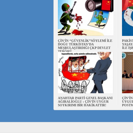
ÇİN’İN “GÜVENLİK”SÖYLEMİ İLE
PAKİS
DOĞU TÜRKİSTAN’DA
YAŞAY
MEŞRULAŞTIRDIĞI ÇKP DEVLET
İLE İŞ
TERÖRÜ
ANAHTAR PARTİ GENEL BAŞKANI
ÇİN’İ
AĞIRALİOĞLU : ÇİN’İN UYGUR
UYGUL
SOYKIRIMI BİR HAKİKATTIR!
POSTM