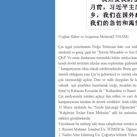
Uyghur Haber ve Araştırma Merkezi(UYHAM)
Çin işgal yönetiminin Doğu Türkistan’daki son intih
merkezli ve geniş çaplı bir “Terörle Mücadele ve Sert 
ÇKP. Ve onun iktidarının emrindeki bütün medya kanal
kendi devlet terörünü uluslar arası toplumdan gizle
“ kampanyasını etkin olarak sürdürmektedir. Bunu gerç
önemli olduğunu yanı Çin’in geleneksel ve sürekli ol
çok önemsediği açıktır. Dini ve milli duyguları ile ka
salmak için şimdiden hazırlamak isteği, insanları bu
Etme”yi Kafasına Koyanlar ile “ Kullanılma ve İhanet E
Çin medyasında isimleri açıkça ilan edilen ve yurt dı
kampanyasına imzaları ile destek verdikleri ifade edili
31 Mayıs tarihinde bu “Sözde Şincanglı Öğrenciler
“Kalplerini Teslim Etme Mektubu” adlı bir mektubu 
ettikleri görülmektedir.
Yayınlanan bu mektup’taki imza sahiplerinin isimleri aş
1. Rustem Mahmut İstanbul Ün. TÖMER’de Öğrenci 
2. Nadire Alim Edinburg Ün. Çoğrafya bölümü Yüksek 