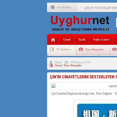
Son Dakika
ÇİN’İN “GÜVENLİK”SÖ
PAKİSTAN,AFGANİSTAN
ANAHTAR PARTİ GENEL 
Genel
Tarih
Video Galeri
ÇİN’İN DOĞU TÜRKİST
TV Rehberi
Tüm Manşetler
DİYANET AKADEMİSİ B
Uygurlarda Düğün ve Cenaze
Uygur 
Hamit
10 Haziran 2014
150 YILDIR KAYNAYAN
Genel
,
Tüm Manşetler
ÇİN’İN UYGUR POLİTİ
ÇİN’İN CİNAYETLERİNİ DESTEKLEYEN 
MHP’DEN URUMÇİ KATL
ÇİN’İN ANKARA BÜYÜKE
Çin İstanbul Başkonsolosluğu’nda Para Dağıtım 