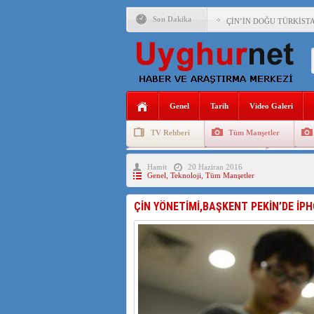
Son Dakika
ÇİN’İN DOĞU TÜRKİST
DİYANET AKADEMİSİ B
150 YILDIR KAYNAYAN
ÇİN’İN UYGUR POLİTİ
Genel
Tarih
Video Galeri
MHP’DEN URUMÇİ KATL
TV Rehberi
Tüm Manşetler
ÇİN’İN ANKARA BÜYÜKE
Uygurlarda Düğün ve Cenaze
Uygur 
Hamit
20 Haziran 2016
İŞGALCİ ÇİN’DEN “FET
Genel
,
Teknoloji
,
Tüm Manşetler
SAADET PARTİSİ İLÇE 
ÇİN YÖNETİMİ,BAŞKENT PEKİN’DE İP
İŞGALCİ ÇİN,DOĞU TÜ