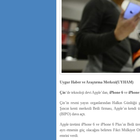
Uygur Haber ve Araştırma Merkezi(UYHAM)
Çin
‘de teknoloji devi Apple’dan,
iPhone 6
ve
iPhone 
Çin’in resmi yayın organlarından Halkın Günlüğü g
Şıncın kenti merkezli Beili firması, Apple’ın kendi ü
(BIPO) dava açtı.
Apple üretimi iPhone 6 ve iPhone 6 Plus’ın Beili üre
ayrı etmenin güç olacağını belirten Fikri Mülkiyet Of
emrini verdi.