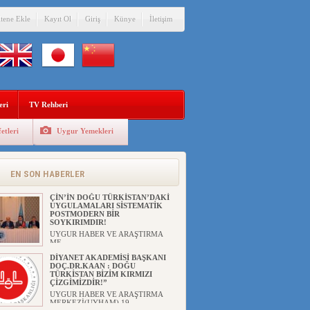
itene Ekle
Kayıt Ol
Giriş
Künye
İletişim
eri
TV Rehberi
etleri
Uygur Yemekleri
ANAHTAR PARTİ GENEL
BAŞKANI AĞIRALİOĞLU : ÇİN’İN
UYGUR SOYKIRIMI BİR
HAKİKATTIR!
EN SON HABERLER
UYGUR HABER VE ARAŞTIRMA
MERKEZİ Anahtar Parti Genel
Başka...
ÇİN’İN DOĞU TÜRKİSTAN’DAKİ
UYGULAMALARI SİSTEMATİK
POSTMODERN BİR
SOYKIRIMDIR!
UYGUR HABER VE ARAŞTIRMA
ME...
DİYANET AKADEMİSİ BAŞKANI
DOÇ.DR.KAAN : DOĞU
TÜRKİSTAN BİZİM KIRMIZI
ÇİZGİMİZDİR!”
UYGUR HABER VE ARAŞTIRMA
MERKEZİ(UYHAM) 19...