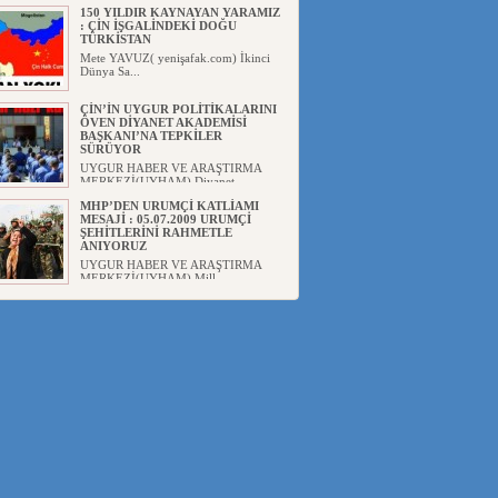
150 YILDIR KAYNAYAN YARAMIZ
: ÇİN İŞGALİNDEKİ DOĞU
TÜRKİSTAN
Mete YAVUZ( yenişafak.com) İkinci
Dünya Sa...
ÇİN’İN UYGUR POLİTİKALARINI
ÖVEN DİYANET AKADEMİSİ
BAŞKANI’NA TEPKİLER
SÜRÜYOR
UYGUR HABER VE ARAŞTIRMA
MERKEZİ(UYHAM) Diyanet
Akademis...
MHP’DEN URUMÇİ KATLİAMI
MESAJİ : 05.07.2009 URUMÇİ
ŞEHİTLERİNİ RAHMETLE
ANIYORUZ
UYGUR HABER VE ARAŞTIRMA
MERKEZİ(UYHAM) Mill...
ÇİN’İN ANKARA BÜYÜKELÇİSİ
JİANG’İN TRABZON ZİYARETİ
Ali ÖZTÜRK( Güneşbakış Gazetesi
yazarı-Trabzon)Geçt...
İŞGALCİ ÇİN’DEN “FETİHLER
SULTANI MEHMET”DİZİSİNE
GARİP SANSÜR VE HADSIZ İHTAR
Av. Oğuzhan ŞAHİN ÇİN'İN
TÜRKİYE'DE SANSÜR ARAYIŞI VE
...
SAADET PARTİSİ İLÇE BAŞKANI :