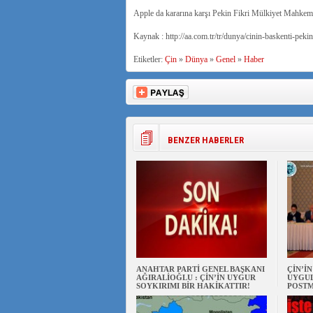
Apple da kararına karşı Pekin Fikri Mülkiyet Mahkemesin
Kaynak : http://aa.com.tr/tr/dunya/cinin-baskenti-pek
Etiketler:
Çin
»
Dünya
»
Genel
»
Haber
BENZER HABERLER
ANAHTAR PARTİ GENEL BAŞKANI
ÇİN’İ
AĞIRALİOĞLU : ÇİN’İN UYGUR
UYGUL
SOYKIRIMI BİR HAKİKATTIR!
POSTM