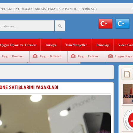
S
AN’DAKİ UYGULAMALARI SİSTEMATİK POSTMODERN BİR SOYKIRIMDIR!
AŞKANI DOÇ.DR.KAAN : DOĞU TÜRKİSTAN BİZİM KIRMIZI ÇİZGİMİZDİR!”
 YARAMIZ : ÇİN İŞGALİNDEKİ DOĞU TÜRKİSTAN
KALARINI ÖVEN DİYANET AKADEMİSİ BAŞKANI’NA TEPKİLER SÜRÜYOR
Uygur Diyarı ve Yöreleri
Türkiye
Tüm Manşetler
Teknoloji
Video Gal
İAMI MESAJİ : 05.07.2009 URUMÇİ ŞEHİTLERİNİ RAHMETLE ANIYORUZ
Uygur Dostları
Uygur Kültürü
Uygur Folklor
Uygur Kıyaf
LÇİSİ JİANG’İN TRABZON ZİYARETİ
Geleneksel Tip
Uygur Geleneksel Sporlar
İHLER SULTANI MEHMET”DİZİSİNE GARİP SANSÜR VE HADSIZ İHTAR
BAŞKANI : TEMMUZ AYI,DOĞU TÜRKİSTAN İÇİN KATLİAM AYI DEĞİLDİR !
HONE SATIŞLARINI YASAKLADI
RKİSTAN’DA EN AZ 143 BİN UYGUR ÇOCUĞU AİLELERİNDEN KOPARDI