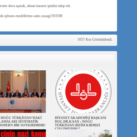
e dava açarak, alınan kararın iptalini talep etti.
inde-iphone-modellerine-satis-yasagi/593598
1057 Kez Görüntülendi.
N DOĞU TÜRKİSTAN’DAKİ
DİYANET AKADEMİSİ BAŞKANI
AMALARI SİSTEMATİK
DOÇ.DR.KAAN : DOĞU
ODERN BİR SOYKIRIMDIR!
TÜRKİSTAN BİZİM KIRMIZI
ÇİZGİMİZDİR!”