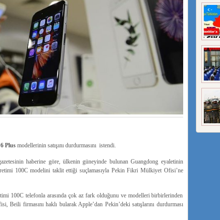
6 Plus
modellerinin satışını durdurmasını istendi.
azetesinin haberine göre, ülkenin güneyinde bulunan Guangdong eyaletinin
retimi 100C modelini taklit ettiği suçlamasıyla Pekin Fikri Mülkiyet Ofisi’ne
timi 100C telefonla arasında çok az fark olduğunu ve modelleri birbirlerinden
isi, Beili firmasını haklı bularak Apple’dan Pekin’deki satışlarını durdurması