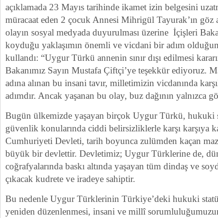
açıklamada 23 Mayıs tarihinde ikamet izin belgesini uzat
müracaat eden 2 çocuk Annesi Mihrigül Tayurak’ın göz al
olayın sosyal medyada duyurulması üzerine İçişleri Baka
koyduğu yaklaşımın önemli ve vicdani bir adım olduğunu 
kullandı: “Uygur Türkü annenin sınır dışı edilmesi kararı
Bakanımız Sayın Mustafa Çiftçi’ye teşekkür ediyoruz. 
adına alınan bu insani tavır, milletimizin vicdanında karş
adımdır. Ancak yaşanan bu olay, buz dağının yalnızca g
Bugün ülkemizde yaşayan birçok Uygur Türkü, hukuki s
güvenlik konularında ciddi belirsizliklerle karşı karşıya 
Cumhuriyeti Devleti, tarih boyunca zulümden kaçan maz
büyük bir devlettir. Devletimiz; Uygur Türklerine de, dü
coğrafyalarında baskı altında yaşayan tüm dindaş ve soyd
çıkacak kudrete ve iradeye sahiptir.
Bu nedenle Uygur Türklerinin Türkiye’deki hukuki statül
yeniden düzenlenmesi, insani ve millî sorumluluğumuzun