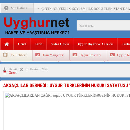
Son Dakika
ÇİN’İN “GÜVENLİK”SÖYLEMİ İLE DOĞU TÜRKİSTAN’DA 
PAKİSTAN,AFGANİSTAN’DA YAŞAYAN UYGURLARA KARŞI Ç
ANAHTAR PARTİ GENEL BAŞKANI AĞIRALİOĞLU : ÇİN’İN
Genel
Tarih
Video Galeri
Uygur Diyarı ve Yöreleri
Türki
ÇİN’İN DOĞU TÜRKİSTAN’DAKİ UYGULAMALARI SİSTEM
TV Rehberi
Tüm Manşetler
Uygur Dostları
Uygur Kü
DİYANET AKADEMİSİ BAŞKANI DOÇ.DR.KAAN : DOĞU TÜR
Uygurlarda Düğün ve Cenaze
Uygur Geleneksel Tip
Uygur Gele
Hamit
01 Haziran 2026
150 YILDIR KAYNAYAN YARAMIZ : ÇİN İŞGALİNDEKİ DO
Genel
ÇİN’İN UYGUR POLİTİKALARINI ÖVEN DİYANET AKADEM
AKSAÇLILAR DERNEĞİ : UYGUR TÜRKLERİNİN HUKUKİ SATATÜSÜ 
MHP’DEN URUMÇİ KATLİAMI MESAJİ : 05.07.2009 URUM