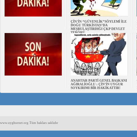
ÇİN’İN “GÜVENLİK”SÖYLEMİ İLE
DOĞU TÜRKİSTAN’DA
MEŞRULAŞTIRDIĞI ÇKP DEVLET
TERÖRÜ
ANAHTAR PARTİ GENEL BAŞKANI
AĞIRALİOĞLU : ÇİN’İN UYGUR
SOYKIRIMI BİR HAKİKATTIR!
www.uyghurnet.org Tüm hakları saklıdır