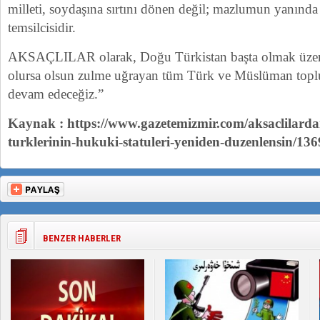
milleti, soydaşına sırtını dönen değil; mazlumun yanında
temsilcisidir.
AKSAÇLILAR olarak, Doğu Türkistan başta olmak üzer
olursa olsun zulme uğrayan tüm Türk ve Müslüman topl
devam edeceğiz.”
Kaynak : https://www.gazetemizmir.com/aksaclilarda
turklerinin-hukuki-statuleri-yeniden-duzenlensin/13
BENZER HABERLER