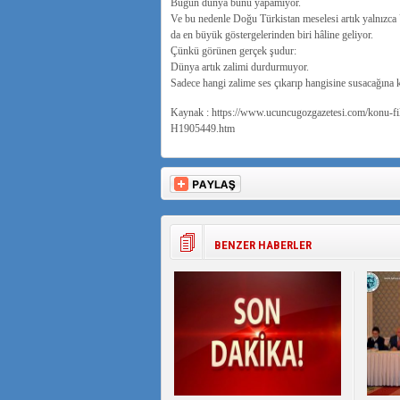
Bugün dünya bunu yapamıyor.
Ve bu nedenle Doğu Türkistan meselesi artık yalnızca 
da en büyük göstergelerinden biri hâline geliyor.
Çünkü görünen gerçek şudur:
Dünya artık zalimi durdurmuyor.
Sadece hangi zalime ses çıkarıp hangisine susacağına k
Kaynak : https://www.ucuncugozgazetesi.com/konu-fil
H1905449.htm
BENZER HABERLER