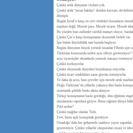
Çünkü artık dünyanın vicdanı yok.
Çünkü artık “insan hakları” denilen kavram, devletleri
dönüştü.
Bugün İsrail’e karşı en sert cümleleri kuranların öne
mazlum değil. Mesele para. Mesele ticaret. Mesele ithal
Bu yüzden bazı zulümler sürekli manşet oluyor, bazıları
Çünkü Çin’e karşı konuşmanın ekonomik bedeli var.
İşte bütün ikiyüzlülük tam burada başlıyor.
Bugün dünyanın birçok yerinde insanlar Filistin için so
Türkistan konusunda neden aynı öfkeyi göstermiyor? 
aynı siyasetçiler ekranlarda yumruk masaya vurmuyor
Çünkü korkuyorlar.
Çünkü ekonomik düzenleri bozulmasın istiyorlar.
Çünkü ticari ortaklıkları zarar görsün istemiyorlar.
Ve daha da acısı; bazı çevreler için mesele artık mazl
Doğu Türkistan’da yıllardır yalnızca dini baskı konuşulm
sistematik şekilde baskı altına alınıyor.
Türkçe konuşmanın baskı gördüğü, dini eğitimin engellen
uluslararası raporlara giriyor. Buna rağmen dünya hâl
Peki neden?
Çünkü mağdur olanlar Türk.
Evet, bunu açık konuşmak gerekiyor.
Ortadoğu’daki her gelişmede saatlerce yayın yapanlar, 
göstermiyor. Çünkü yıllardır oluşturulan siyasi ve ideo