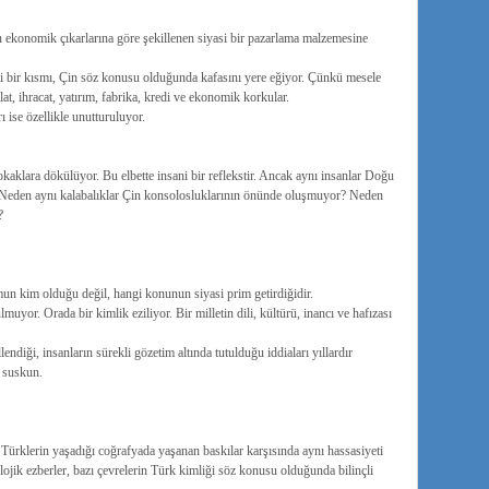
n ekonomik çıkarlarına göre şekillenen siyasi bir pazarlama malzemesine
mli bir kısmı, Çin söz konusu olduğunda kafasını yere eğiyor. Çünkü mesele
at, ihracat, yatırım, fabrika, kredi ve ekonomik korkular.
 ise özellikle unutturuluyor.
kaklara dökülüyor. Bu elbette insani bir reflekstir. Ancak aynı insanlar Doğu
Neden aynı kalabalıklar Çin konsolosluklarının önünde oluşmuyor? Neden
?
umun kim olduğu değil, hangi konunun siyasi prim getirdiğidir.
uyor. Orada bir kimlik eziliyor. Bir milletin dili, kültürü, inancı ve hafızası
diği, insanların sürekli gözetim altında tutulduğu iddiaları yıllardır
â suskun.
Türklerin yaşadığı coğrafyada yaşanan baskılar karşısında aynı hassasiyeti
lojik ezberler, bazı çevrelerin Türk kimliği söz konusu olduğunda bilinçli