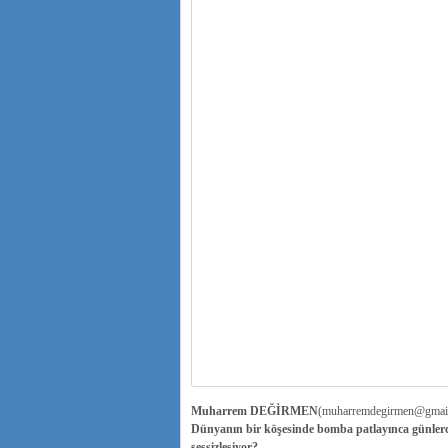
Muharrem DEĞİRMEN
(muharremdegirmen@gmai
Dünyanın bir köşesinde bomba patlayınca günlerc
sessizleşiyor?