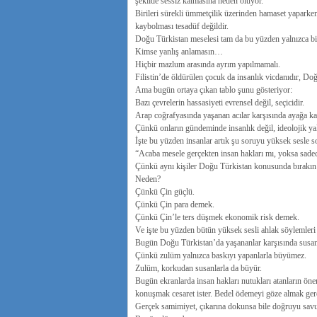
şekilde sessiz kalmasına neden oluyor.
Birileri sürekli ümmetçilik üzerinden hamaset yaparken
kaybolması tesadüf değildir.
Doğu Türkistan meselesi tam da bu yüzden yalnızca bir
Kimse yanlış anlamasın…
Hiçbir mazlum arasında ayrım yapılmamalı.
Filistin’de öldürülen çocuk da insanlık vicdanıdır, D
Ama bugün ortaya çıkan tablo şunu gösteriyor:
Bazı çevrelerin hassasiyeti evrensel değil, seçicidir.
Arap coğrafyasında yaşanan acılar karşısında ayağa kal
Çünkü onların gündeminde insanlık değil, ideolojik yak
İşte bu yüzden insanlar artık şu soruyu yüksek sesle s
“Acaba mesele gerçekten insan hakları mı, yoksa sade
Çünkü aynı kişiler Doğu Türkistan konusunda bırakın 
Neden?
Çünkü Çin güçlü.
Çünkü Çin para demek.
Çünkü Çin’le ters düşmek ekonomik risk demek.
Ve işte bu yüzden bütün yüksek sesli ahlak söylemleri 
Bugün Doğu Türkistan’da yaşananlar karşısında susan 
Çünkü zulüm yalnızca baskıyı yapanlarla büyümez.
Zulüm, korkudan susanlarla da büyür.
Bugün ekranlarda insan hakları nutukları atanların önem
konuşmak cesaret ister. Bedel ödemeyi göze almak gerek
Gerçek samimiyet, çıkarına dokunsa bile doğruyu savu