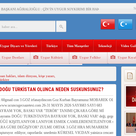
S
BAŞKANI AĞIRALİOĞLU : ÇİN’İN UYGUR SOYKIRIMI BİR HAKİKATTIR!
AN’DAKİ UYGULAMALARI SİSTEMATİK POSTMODERN BİR SOYKIRIMDIR!
AŞKANI DOÇ.DR.KAAN : DOĞU TÜRKİSTAN BİZİM KIRMIZI ÇİZGİMİZDİR!”
 YARAMIZ : ÇİN İŞGALİNDEKİ DOĞU TÜRKİSTAN
Uygur Diyarı ve Yöreleri
Türkiye
Tüm Manşetler
Teknoloji
Video Gal
KALARINI ÖVEN DİYANET AKADEMİSİ BAŞKANI’NA TEPKİLER SÜRÜYOR
Uygur Dostları
Uygur Kültürü
Uygur Folklor
Uygur Kıyaf
İAMI MESAJİ : 05.07.2009 URUMÇİ ŞEHİTLERİNİ RAHMETLE ANIYORUZ
Geleneksel Tip
Uygur Geleneksel Sporlar
LÇİSİ JİANG’İN TRABZON ZİYARETİ
nsan hakları
,
islam dünyası
,
köşe yazarı
,
ürkiye
İHLER SULTANI MEHMET”DİZİSİNE GARİP SANSÜR VE HADSIZ İHTAR
Z, DOĞU TÜRKİSTAN OLUNCA NEDEN SUSKUNSUNUZ?
BAŞKANI : TEMMUZ AYI,DOĞU TÜRKİSTAN İÇİN KATLİAM AYI DEĞİLDİR !
RKİSTAN’DA EN AZ 143 BİN UYGUR ÇOCUĞU AİLELERİNDEN KOPARDI