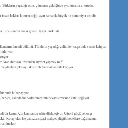
, Türklerin yaşadığı acılar gündeme geldiğinde aynı insanların ortadan
 insan hakları konusu değil; aynı zamanda büyük bir samimiyet testidir.
oğu Türkistan’da baskı gören Uygur Türkü de.
kanların önemli bölümü, Türklerin yaşadığı zulümler karşısında sessiz kalıyor.
ınlık var.
oruyor:
ce Arap dünyası üzerinden siyaset yapmak mı?”
meydanlara çıkmayı, iki cümle kurmaktan bile kaçıyor.
bir anda buharlaşıyor.
herkes, aslında bu baskı düzeninin devam etmesine katkı sağlıyor.
li bir kısmı, Çin karşısında adeta dilsizleşiyor. Çünkü güçlüye karşı
ir. Kolay olan ise yalnızca siyasi maliyeti düşük hedeflere bağırmaktır.
nabilmektir.