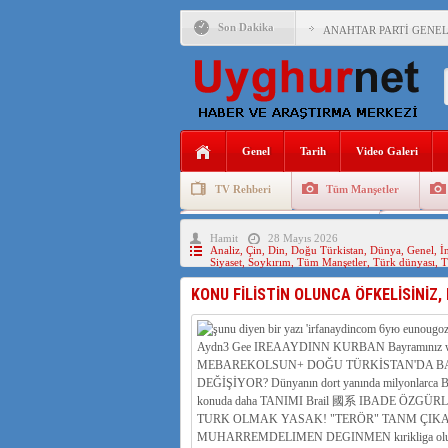
Son Dakika
ANAHTAR PARTİ GENEL 
ÇİN’İN DOĞU TÜRKİST
DİYANET AKADEMİSİ B
150 YILDIR KAYNAYAN
Genel
Tarih
Video Galeri
ÇİN’İN UYGUR POLİTİ
TV Rehberi
Tüm Manşetler
MHP’DEN URUMÇİ KATL
Uygurlarda Düğün ve Cenaze
Uygur 
Hamit
28 Mayıs 2026
ÇİN’İN ANKARA BÜYÜKE
Analiz
,
Çin
,
Din
,
Doğu Türkistan
,
Dünya
,
Genel
,
İ
Siyaset
,
Soykırım
,
Tüm Manşetler
,
Türk dünyası
,
T
İŞGALCİ ÇİN’DEN “FET
KONU FİLİSTİN OLUNCA ÖFKELİSİNİ
SAADET PARTİSİ İLÇE 
İŞGALCİ ÇİN,DOĞU TÜ