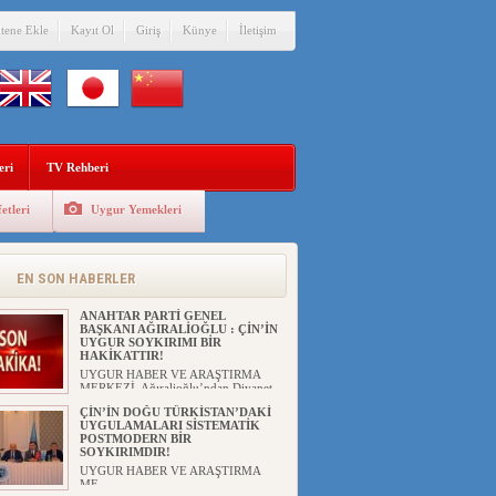
itene Ekle
Kayıt Ol
Giriş
Künye
İletişim
eri
TV Rehberi
etleri
Uygur Yemekleri
EN SON HABERLER
ANAHTAR PARTİ GENEL
BAŞKANI AĞIRALİOĞLU : ÇİN’İN
UYGUR SOYKIRIMI BİR
HAKİKATTIR!
UYGUR HABER VE ARAŞTIRMA
MERKEZİ Ağıralioğlu’ndan Diyanet
A...
ÇİN’İN DOĞU TÜRKİSTAN’DAKİ
UYGULAMALARI SİSTEMATİK
POSTMODERN BİR
SOYKIRIMDIR!
UYGUR HABER VE ARAŞTIRMA
ME...