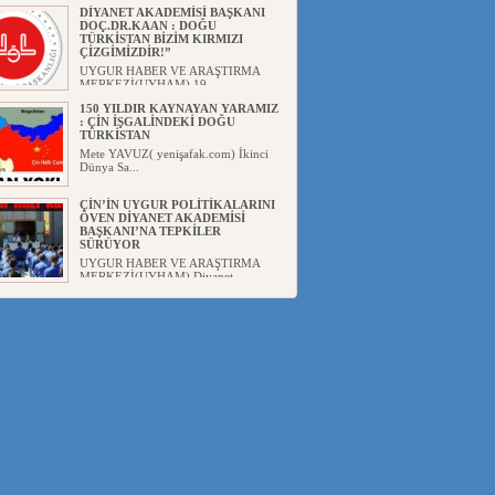
DİYANET AKADEMİSİ BAŞKANI
DOÇ.DR.KAAN : DOĞU
TÜRKİSTAN BİZİM KIRMIZI
ÇİZGİMİZDİR!”
UYGUR HABER VE ARAŞTIRMA
MERKEZİ(UYHAM) 19...
150 YILDIR KAYNAYAN YARAMIZ
: ÇİN İŞGALİNDEKİ DOĞU
TÜRKİSTAN
Mete YAVUZ( yenişafak.com) İkinci
Dünya Sa...
ÇİN’İN UYGUR POLİTİKALARINI
ÖVEN DİYANET AKADEMİSİ
BAŞKANI’NA TEPKİLER
SÜRÜYOR
UYGUR HABER VE ARAŞTIRMA
MERKEZİ(UYHAM) Diyanet
Akademis...
MHP’DEN URUMÇİ KATLİAMI
MESAJİ : 05.07.2009 URUMÇİ
ŞEHİTLERİNİ RAHMETLE
ANIYORUZ
UYGUR HABER VE ARAŞTIRMA
MERKEZİ(UYHAM) Mill...
ÇİN’İN ANKARA BÜYÜKELÇİSİ
JİANG’İN TRABZON ZİYARETİ
Ali ÖZTÜRK( Güneşbakış Gazetesi
yazarı-Trabzon)Geçt...
İŞGALCİ ÇİN’DEN “FETİHLER