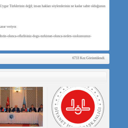
Uygur Türklerinin değil; insan hakları söylemlerinin ne kadar sahte olduğunun
arar veriyor.
istin-olunca-ofkelisiniz-dogu-turkistan-olunca-neden-suskunsunuz-
6733 Kez Görüntülendi.