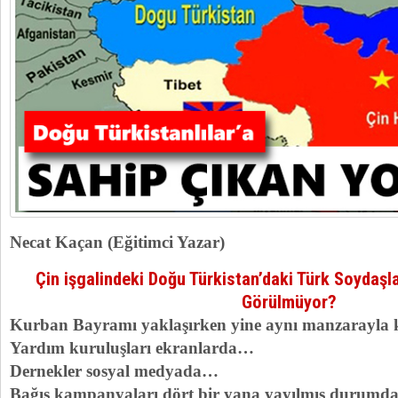
Necat Kaçan (Eğitimci Yazar)
Çin işgalindeki Doğu Türkistan’daki Türk Soydaşl
Görülmüyor?
Kurban Bayramı yaklaşırken yine aynı manzarayla k
Yardım kuruluşları ekranlarda…
Dernekler sosyal medyada…
Bağış kampanyaları dört bir yana yayılmış durumda