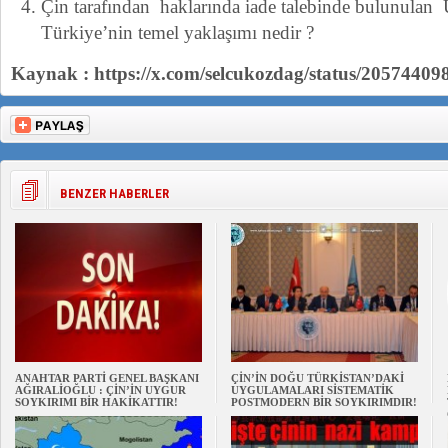
Çin tarafından haklarında iade talebinde bulunulan 
Türkiye’nin temel yaklaşımı nedir ?
Kaynak : https://x.com/selcukozdag/status/2057440
BENZER HABERLER
ANAHTAR PARTİ GENEL BAŞKANI
ÇİN’İN DOĞU TÜRKİSTAN’DAKİ
AĞIRALİOĞLU : ÇİN’İN UYGUR
UYGULAMALARI SİSTEMATİK
SOYKIRIMI BİR HAKİKATTIR!
POSTMODERN BİR SOYKIRIMDIR!