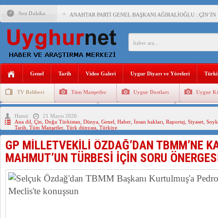
Son Dakika
ANAHTAR PARTİ GENEL BAŞKANI AĞIRALİOĞLU : ÇİN’İN
ÇİN’İN DOĞU TÜRKİSTAN’DAKİ UYGULAMALARI SİSTEM
DİYANET AKADEMİSİ BAŞKANI DOÇ.DR.KAAN : DOĞU TÜR
150 YILDIR KAYNAYAN YARAMIZ : ÇİN İŞGALİNDEKİ DO
Genel
Tarih
Video Galeri
Uygur Diyarı ve Yöreleri
Türki
ÇİN’İN UYGUR POLİTİKALARINI ÖVEN DİYANET AKADEM
TV Rehberi
Tüm Manşetler
Uygur Dostları
Uygur Kü
MHP’DEN URUMÇİ KATLİAMI MESAJİ : 05.07.2009 URUM
Uygurlarda Düğün ve Cenaze
Uygur Geleneksel Tip
Uygur Gele
Hamit
21 Mayıs 2026
ÇİN’İN ANKARA BÜYÜKELÇİSİ JİANG’İN TRABZON ZİYAR
Ana dil
,
Çin
,
Doğu Türkistan
,
Dünya
,
Genel
,
Haber
,
İnsan hakları
,
Raportaj
,
Siyaset
,
Soyk
Tarih
,
Tüm Manşetler
,
Türk dünyası
,
Türkiye
İŞGALCİ ÇİN’DEN “FETİHLER SULTANI MEHMET”DİZİSİN
GP MİLLETVEKİLİ ÖZDAĞ’DAN TBMM’NE K
SAADET PARTİSİ İLÇE BAŞKANI : TEMMUZ AYI,DOĞU TÜR
MAHMUT’UN TÜRBESİ İÇİN SORU ÖNERGES
İŞGALCİ ÇİN,DOĞU TÜRKİSTAN’DA EN AZ 143 BİN UYGU