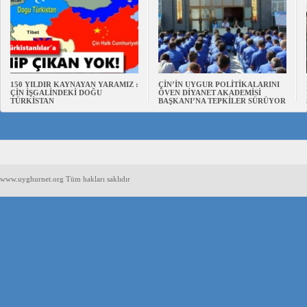
150 YILDIR KAYNAYAN YARAMIZ :
ÇİN’İN UYGUR POLİTİKALARINI
ÇİN İŞGALİNDEKİ DOĞU
ÖVEN DİYANET AKADEMİSİ
TÜRKİSTAN
BAŞKANI’NA TEPKİLER SÜRÜYOR
www.uyghurnet.org Tüm hakları saklıdır