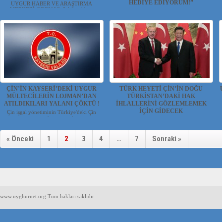
HEDİYE EDİYORUM!”
UYGUR HABER VE ARAŞTIRMA
MERKEZİ (UYHAM) Sahibi oldu...
Türk Boksör Ali Eren Demirezen,
Almanya’nın Hamburg kentind...
ÇİN’İN KAYSERİ’DEKİ UYGUR
TÜRK HEYETİ ÇİN’İN DOĞU
MÜLTECİLERİN LOJMAN’DAN
TÜRKİSTAN’DAKİ HAK
ATILDIKILARI YALANI ÇÖKTÜ !
İHLALLERİNİ GÖZLEMLEMEK
İÇİN GİDECEK
Çin işgal yönetiminin Türkiye'deki Çin
propagandası yapmak...
Uygur Haber ve Araştırma Merkezi
(UYHAM) Cumhurbaşka...
« Önceki
1
2
3
4
…
7
Sonraki »
www.uyghurnet.org Tüm hakları saklıdır