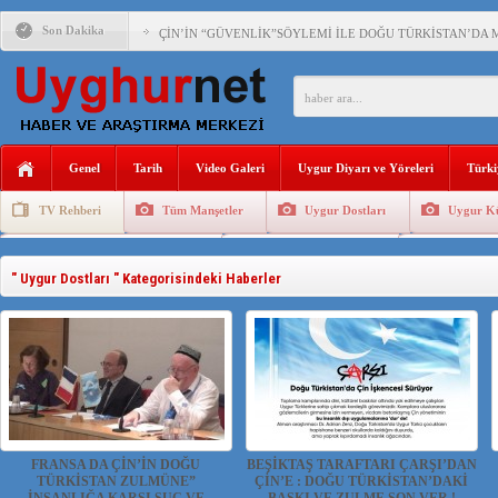
Son Dakika
ÇİN’İN “GÜVENLİK”SÖYLEMİ İLE DOĞU TÜRKİSTAN’DA 
PAKİSTAN,AFGANİSTAN’DA YAŞAYAN UYGURLARA KARŞI Ç
ANAHTAR PARTİ GENEL BAŞKANI AĞIRALİOĞLU : ÇİN’İN
Genel
Tarih
Video Galeri
Uygur Diyarı ve Yöreleri
Türki
ÇİN’İN DOĞU TÜRKİSTAN’DAKİ UYGULAMALARI SİSTEM
TV Rehberi
Tüm Manşetler
Uygur Dostları
Uygur Kü
DİYANET AKADEMİSİ BAŞKANI DOÇ.DR.KAAN : DOĞU TÜR
Uygurlarda Düğün ve Cenaze
Uygur Geleneksel Tip
Uygur Gele
150 YILDIR KAYNAYAN YARAMIZ : ÇİN İŞGALİNDEKİ DO
" Uygur Dostları " Kategorisindeki Haberler
ÇİN’İN UYGUR POLİTİKALARINI ÖVEN DİYANET AKADEM
MHP’DEN URUMÇİ KATLİAMI MESAJİ : 05.07.2009 URUM
ÇİN’İN ANKARA BÜYÜKELÇİSİ JİANG’İN TRABZON ZİYAR
FRANSA DA ÇİN’İN DOĞU
BEŞİKTAŞ TARAFTARI ÇARŞI’DAN
TÜRKİSTAN ZULMÜNE”
ÇİN’E : DOĞU TÜRKİSTAN’DAKİ