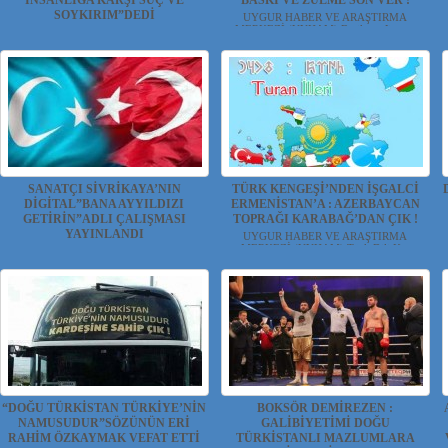
İNSANLIĞA KARŞI SUÇ VE
BASKI VE ZULME SON VER !
SOYKIRIM”DEDİ
UYGUR HABER VE ARAŞTIRMA
MERKEZİ (UYHAM) Beşiktaş Jimn...
Fransa Millet Meclisi ( Ansamble Nationale
De France ) bugü...
SANATÇI SİVRİKAYA’NIN
TÜRK KENGEŞİ’NDEN İŞGALCİ
DİGİTAL”BANA AYYILDIZI
ERMENİSTAN’A : AZERBAYCAN
GETİRİN”ADLI ÇALIŞMASI
TOPRAĞI KARABAĞ’DAN ÇIK !
YAYINLANDI
UYGUR HABER VE ARAŞTIRMA
MERKEZİ (UYHAM) Türk Dili K...
Ses Sanatçısı Sebahattin Sivrikaya ilk video
k...
“DOĞU TÜRKİSTAN TÜRKİYE’NİN
BOKSÖR DEMİREZEN :
NAMUSUDUR”SÖZÜNÜN ERİ
GALİBİYETİMİ DOĞU
RAHİM ÖZKAYMAK VEFAT ETTİ
TÜRKİSTANLI MAZLUMLARA