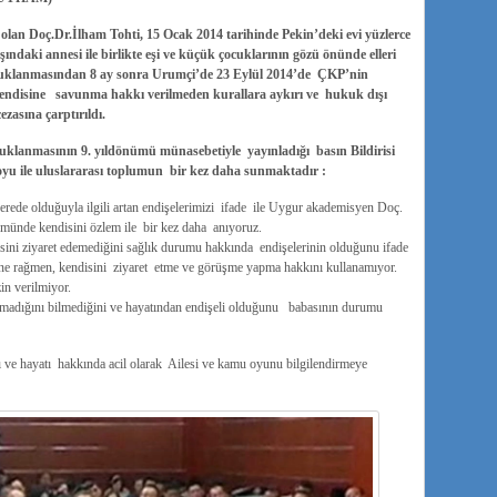
 olan Doç.Dr.İlham Tohti, 15 Ocak 2014 tarihinde Pekin’deki evi yüzlerce
şındaki annesi ile birlikte eşi ve küçük çocuklarının gözü önünde elleri
Tutuklanmasından 8 ay sonra Urumçi’de 23 Eylül 2014’de ÇKP’nin
ndisine savunma hakkı verilmeden kurallara aykırı ve hukuk dışı
asına çarptırıldı.
utuklanmasının 9. yıldönümü münasebetiyle yayınladığı basın Bildirisi
u ile uluslararası toplumun bir kez daha sunmaktadır :
 nerede olduğuyla ilgili artan endişelerimizi ifade ile Uygur akademisyen Doç.
ümünde kendisini özlem ile bir kez daha anıyoruz.
disini ziyaret edemediğini sağlık durumu hakkında endişelerinin olduğunu ifade
sine rağmen, kendisini ziyaret etme ve görüşme yapma hakkını kullanamıyor.
in verilmiyor.
olmadığını bilmediğini ve hayatından endişeli olduğunu babasının durumu
 ve hayatı hakkında acil olarak Ailesi ve kamu oyunu bilgilendirmeye