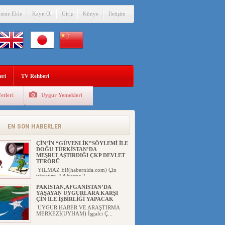
itene Ekle
Kayıt Ol
Giriş
Künye
İletişim
eri
TV Rehberi
etleri
Uygur Yemekleri
Eğitimci Abdull...
EN SON HABERLER
ÇİN’İN “GÜVENLİK”SÖYLEMİ İLE
DOĞU TÜRKİSTAN’DA
MEŞRULAŞTIRDIĞI ÇKP DEVLET
TERÖRÜ
YILMAZ ER(habernida.com) Çin
yönetimi 4 Ağustos 2...
PAKİSTAN,AFGANİSTAN’DA
YAŞAYAN UYGURLARA KARŞI
ÇİN İLE İŞBİRLİĞİ YAPACAK
UYGUR HABER VE ARAŞTIRMA
MERKEZİ(UYHAM) İşgalci Ç...