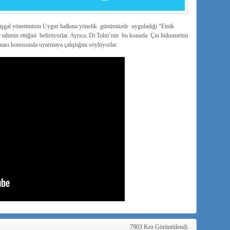
 işgal yönetiminin Uygur halkına yönelik günümüzde uyguladığı “Etnik
ce tahmin ettiğini belirtiyorlar. Ayrıca, Dr.Tohti’nin bu konuda Çin hükumetini
ası konusunda uyarmaya çalıştığını söylüyorlar.
7903 Kez Görüntülendi.