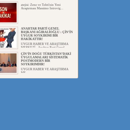
atejisi: Zenz ve Tohti'nin Yeni
Araştırması Massimo Introvig...
ANAHTAR PARTİ GENEL
BAŞKANI AĞIRALİOĞLU : ÇİN’İN
UYGUR SOYKIRIMI BİR
HAKİKATTIR!
UYGUR HABER VE ARAŞTIRMA
MERKEZİ Anahtar Parti Genel
Başka...
ÇİN’İN DOĞU TÜRKİSTAN’DAKİ
UYGULAMALARI SİSTEMATİK
POSTMODERN BİR
SOYKIRIMDIR!
UYGUR HABER VE ARAŞTIRMA
ME...
DİYANET AKADEMİSİ BAŞKANI
DOÇ.DR.KAAN : DOĞU
TÜRKİSTAN BİZİM KIRMIZI
ÇİZGİMİZDİR!”
UYGUR HABER VE ARAŞTIRMA
MERKEZİ(UYHAM) 19...
150 YILDIR KAYNAYAN YARAMIZ
: ÇİN İŞGALİNDEKİ DOĞU
TÜRKİSTAN
Mete YAVUZ( yenişafak.com) İkinci
Dünya Sa...
ÇİN’İN UYGUR POLİTİKALARINI