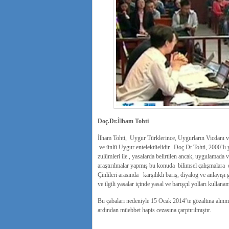
Doç.Dr.İlham Tohti
İlham Tohti, Uygur Türklerince, Uygurların Vicdanı ve
ve ünlü Uygur entelektüelidir. Doç.Dr.Tohti, 2000’lı y
zulümleri ile , yasalarda belirtilen ancak, uygulamada 
araştırılmalar yapmış bu konuda bilimsel çalışmalar
Çinlileri arasında karşılıklı barış, diyalog ve anlayış
ve ilgili yasalar içinde yasal ve barışçıl yolları kullana
Bu çabaları nedeniyle 15 Ocak 2014’te gözaltına alınm
ardından müebbet hapis cezasına çarptırılmıştır.