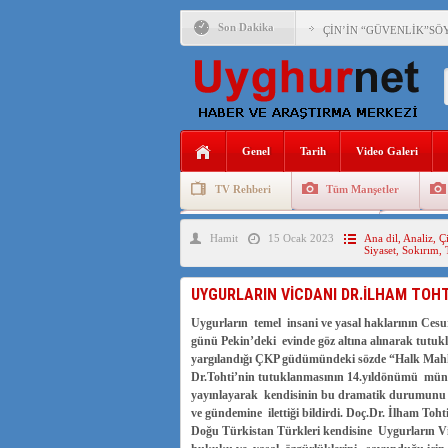
Son Dakika
ÇİN’İN “GÜVENLİK”SÖ
PAKİSTAN,AFGANİSTAN
ANAHTAR PARTİ GENEL 
Genel
Tarih
Video Galeri
ÇİN’İN DOĞU TÜRKİST
TV Rehberi
Tüm Manşetler
DİYANET AKADEMİSİ B
Uygurlarda Düğün ve Cenaze
Uygur 
Hamit
15 Ocak 2023
Ana dil
,
Analiz
,
Ç
150 YILDIR KAYNAYAN
Siyaset
,
Sokırım
,
ÇİN’İN UYGUR POLİTİ
UYGURLARIN VİCDANI DR.İLHAM TOHT
MHP’DEN URUMÇİ KATL
Uygurların temel insani ve yasal haklarının Ces
günü Pekin’deki evinde göz altına alınarak tutu
yargılandığı ÇKP güdümündeki sözde “Halk Mahke
Dr.Tohti’nin tutuklanmasının 14.yıldönümü münas
yayınlayarak kendisinin bu dramatik durumunu D
ve gündemine ilettiği bildirdi. Doç.Dr. İlham Toht
Doğu Türkistan Türkleri kendisine Uygurların Vi