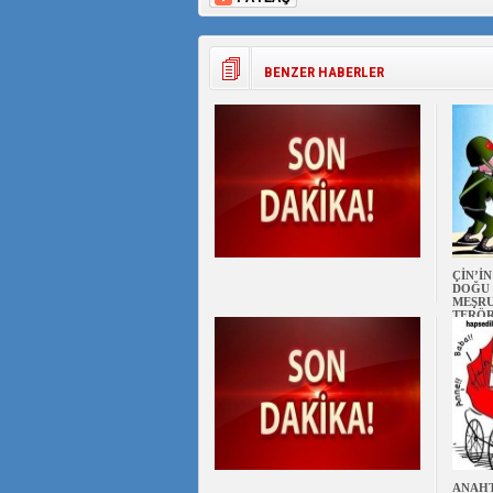
BENZER HABERLER
ÇİN’İ
DOĞU 
MEŞRU
TERÖ
ANAHT