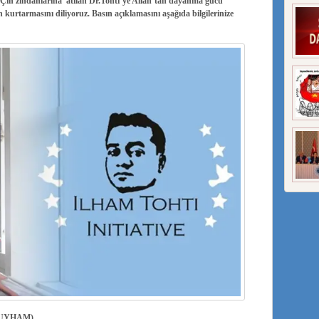
Çin zindanlarına atılan Dr.Tohti’ye Allah’tan dayanma gücü
kurtarmasını diliyoruz. Basın açıklamasını aşağıda bilgilerinize
UYHAM)