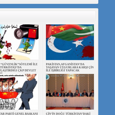
N “GÜVENLİK”SÖYLEMİ İLE
PAKİSTAN,AFGANİSTAN’DA
TÜRKİSTAN’DA
YAŞAYAN UYGURLARA KARŞI ÇİN
LAŞTIRDIĞI ÇKP DEVLET
İLE İŞBİRLİĞİ YAPACAK
RÜ
AR PARTİ GENEL BAŞKANI
ÇİN’İN DOĞU TÜRKİSTAN’DAKİ