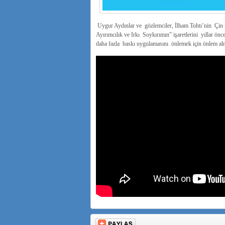
Uygur Aydınlar ve gözlemciler, İlham Tohtı’nin Çin
Ayırımcılık ve Irkı Soykırımın” işaretlerini yıllar ön
daha fazla baskı uygulamasını önlemek için önlem alm