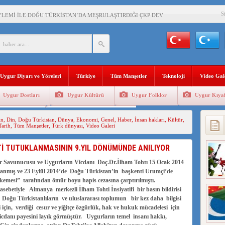
S
YLEMİ İLE DOĞU TÜRKİSTAN’DA MEŞRULAŞTIRDIĞI ÇKP DEVLET TERÖRÜ
’DA YAŞAYAN UYGURLARA KARŞI ÇİN İLE İŞBİRLİĞİ YAPACAK
BAŞKANI AĞIRALİOĞLU : ÇİN’İN UYGUR SOYKIRIMI BİR HAKİKATTIR!
Uygur Diyarı ve Yöreleri
Türkiye
Tüm Manşetler
Teknoloji
Video Gal
AN’DAKİ UYGULAMALARI SİSTEMATİK POSTMODERN BİR SOYKIRIMDIR!
Uygur Dostları
Uygur Kültürü
Uygur Folklor
Uygur Kıyaf
AŞKANI DOÇ.DR.KAAN : DOĞU TÜRKİSTAN BİZİM KIRMIZI ÇİZGİMİZDİR!”
Geleneksel Tip
Uygur Geleneksel Sporlar
in
,
Din
,
Doğu Türkistan
,
Dünya
,
Ekonomi
,
Genel
,
Haber
,
İnsan hakları
,
Kültür
,
 YARAMIZ : ÇİN İŞGALİNDEKİ DOĞU TÜRKİSTAN
Tarih
,
Tüm Manşetler
,
Türk dünyası
,
Video Galeri
KALARINI ÖVEN DİYANET AKADEMİSİ BAŞKANI’NA TEPKİLER SÜRÜYOR
İ TUTUKLANMASININ 9.YIL DÖNÜMÜNDE ANILIYOR
İAMI MESAJİ : 05.07.2009 URUMÇİ ŞEHİTLERİNİ RAHMETLE ANIYORUZ
ur Savunucusu ve Uygurların Vicdanı Doç.Dr.İlham Tohtı 15 Ocak 2014
klanmış ve 23 Eylül 2014’de Doğu Türkistan’in başkenti Urumçi’de
mesi” tarafından ömür boyu hapis cezasına çarptırılmıştı.
ebetiyle Almanya merkezli İlham Tohti İnsiyatifi bir basın bildirisi
oğu Türkistanlıların ve uluslararası toplumun bir kez daha bilgisi
i için, verdiği cesur ve yiğitçe özgürlük, hak ve hukuk mücadelesi için
cdanı payesini layık görmüştür. Uygurların temel insanı hakkı,