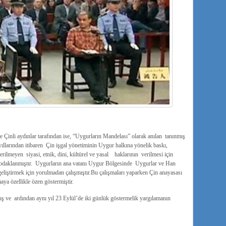
 Çinli aydınlar tarafından ise, “Uygurların Mandelası” olarak anılan tanınmış
ıllarından itibaren Çin işgal yönetiminin Uygur halkına yönelik baskı,
verilmeyen siyasi, etnik, dini, kültürel ve yasal haklarının verilmesi için
a odaklanmıştır. Uygurların ana vatanı Uygur Bölgesinde Uygurlar ve Han
ı geliştirmek için yorulmadan çalışmıştır.Bu çalışmaları yaparken Çin anayasası
maya özellikle özen göstermiştir.
ış ve ardından aynı yıl 23 Eylül’de iki günlük göstermelik yargılamanın