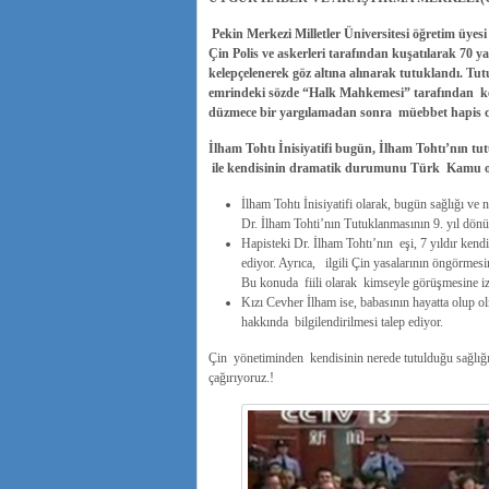
Pekin Merkezi Milletler Üniversitesi öğretim üyesi
Çin Polis ve askerleri tarafından kuşatılarak 70 ya
kelepçelenerek göz altına alınarak tutuklandı. 
emrindeki sözde “Halk Mahkemesi” tarafından ke
düzmece bir yargılamadan sonra müebbet hapis cez
İlham Tohtı İnisiyatifi bugün, İlham Tohtı’nın t
ile kendisinin dramatik durumunu Türk Kamu oy
İlham Tohtı İnisiyatifi olarak, bugün sağlığı ve
Dr. İlham Tohti’nın Tutuklanmasının 9. yıl dön
Hapisteki Dr. İlham Tohtı’nın eşi, 7 yıldır ken
ediyor. Ayrıca, ilgili Çin yasalarının öngörme
Bu konuda fiili olarak kimseyle görüşmesine iz
Kızı Cevher İlham ise, babasının hayatta olup 
hakkında bilgilendirilmesi talep ediyor.
Çin yönetiminden kendisinin nerede tutulduğu sağlığı
çağırıyoruz.!