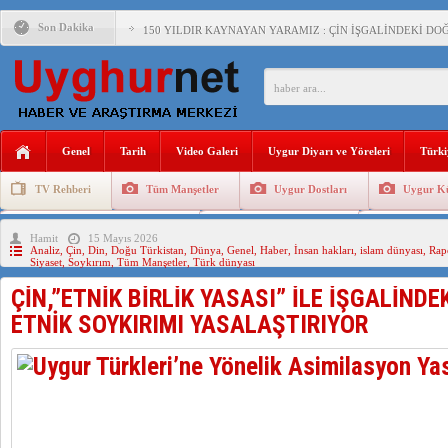
Son Dakika
150 YILDIR KAYNAYAN YARAMIZ : ÇİN İŞGALİNDEKİ DO
ÇİN’İN UYGUR POLİTİKALARINI ÖVEN DİYANET AKADEM
MHP’DEN URUMÇİ KATLİAMI MESAJİ : 05.07.2009 URUM
ÇİN’İN ANKARA BÜYÜKELÇİSİ JİANG’İN TRABZON ZİYAR
Genel
Tarih
Video Galeri
Uygur Diyarı ve Yöreleri
Türki
İŞGALCİ ÇİN’DEN “FETİHLER SULTANI MEHMET”DİZİSİN
TV Rehberi
Tüm Manşetler
Uygur Dostları
Uygur Kü
SAADET PARTİSİ İLÇE BAŞKANI : TEMMUZ AYI,DOĞU TÜR
Uygurlarda Düğün ve Cenaze
Uygur Geleneksel Tip
Uygur Gele
Hamit
15 Mayıs 2026
İŞGALCİ ÇİN,DOĞU TÜRKİSTAN’DA EN AZ 143 BİN UYGU
Analiz
,
Çin
,
Din
,
Doğu Türkistan
,
Dünya
,
Genel
,
Haber
,
İnsan hakları
,
islam dünyası
,
Rap
Siyaset
,
Soykırım
,
Tüm Manşetler
,
Türk dünyası
ÇİN,”ETNİK BİRLİK YASASI” İLE İŞGALİND
ETNİK SOYKIRIMI YASALAŞTIRIYOR