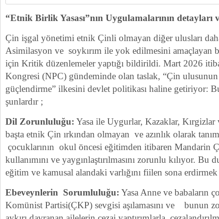
“Etnik Birlik Yasası”nın Uygulamalarının detayları 
Çin işgal yönetimi etnik Çinli olmayan diğer ulusları da
Asimilasyon ve soykırım ile yok edilmesini amaçlayan
için Kritik düzenlemeler yaptığı bildirildi. Mart 2026 itib
Kongresi (NPC) gündeminde olan taslak, “Çin ulusunun o
güçlendirme” ilkesini devlet politikası haline getiriyor: B
şunlardır ;
Dil Zorunluluğu:
Yasa ile Uygurlar, Kazaklar, Kırgizlar 
başta etnik Çin ırkından olmayan ve azınlık olarak tanım
çocuklarının okul öncesi eğitimden itibaren Mandarin 
kullanımını ve yaygınlaştırılmasını zorunlu kılıyor. Bu d
eğitim ve kamusal alandaki varlığını fiilen sona erdirmek
Ebeveynlerin Sorumluluğu:
Yasa Anne ve babaların ç
Komünist Partisi(ÇKP) sevgisi aşılamasını ve bunun zor
aykırı davranan ailelerin cezai yaptırımlarla cezalandırıl