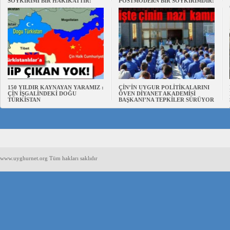
SOYKIRIMI BİR HAKİKATTIR!
POSTMODERN BİR SOYKIRIMDIR!
150 YILDIR KAYNAYAN YARAMIZ :
ÇİN’İN UYGUR POLİTİKALARINI
ÇİN İŞGALİNDEKİ DOĞU
ÖVEN DİYANET AKADEMİSİ
TÜRKİSTAN
BAŞKANI’NA TEPKİLER SÜRÜYOR
www.uyghurnet.org Tüm hakları saklıdır