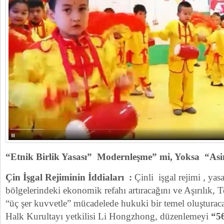
“Etnik Birlik Yasası” Modernleşme” mi, Yoksa “As
Çin İşgal Rejiminin İddiaları :
Çinli işgal rejimi , yas
bölgelerindeki ekonomik refahı artıracağını ve Aşırılık, 
“üç şer kuvvetle” mücadelede hukuki bir temel oluşturac
Halk Kurultayı yetkilisi Li Hongzhong, düzenlemeyi
“5