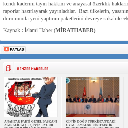
kendi kaderini tayin hakkını ve anayasal özerklik hakların
raporlar hazırlayarak yayınladılar. Bazı ülkelerin, yasanı
durumunda yeni yaptırım paketlerini devreye sokabilecekle
Kaynak : İslami Haber (
MİRATHABER)
BENZER HABERLER
ANAHTAR PARTİ GENEL BAŞKANI
ÇİN’İN DOĞU TÜRKİSTAN’DAKİ
AĞIRALİOĞLU : ÇİN’İN UYGUR
UYGULAMALARI SİSTEMATİK