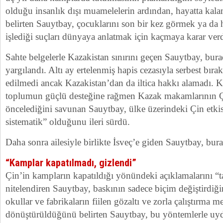
olduğu insanlık dışı muamelelerin ardından, hayatta kala
belirten Sauytbay, çocuklarını son bir kez görmek ya da h
işlediği suçları dünyaya anlatmak için kaçmaya karar verdi
Sahte belgelerle Kazakistan sınırını geçen Sauytbay, bura
yargılandı. Altı ay ertelenmiş hapis cezasıyla serbest bıra
edilmedi ancak Kazakistan’dan da iltica hakkı alamadı.
toplumun güçlü desteğine rağmen Kazak makamlarının Çin
öncelediğini savunan Sauytbay, ülke üzerindeki Çin etkis
sistematik” olduğunu ileri sürdü.
Daha sonra ailesiyle birlikte İsveç’e giden Sauytbay, burad
“Kamplar kapatılmadı, gizlendi”
Çin’in kampların kapatıldığı yönündeki açıklamalarını 
nitelendiren Sauytbay, baskının sadece biçim değiştirdiğin
okullar ve fabrikaların fiilen gözaltı ve zorla çalıştırma m
dönüştürüldüğünü belirten Sauytbay, bu yöntemlerle uyd