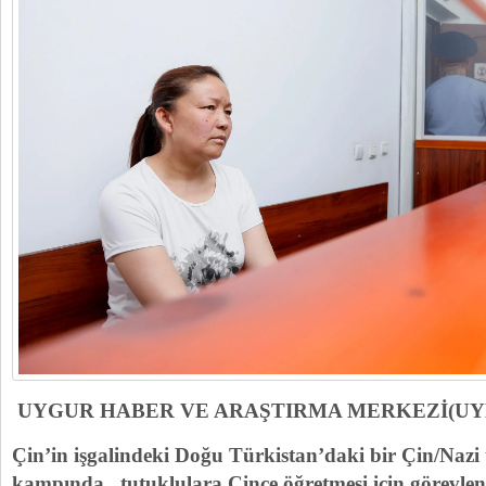
UYGUR HABER VE ARAŞTIRMA MERKEZİ(U
Çin’in işgalindeki Doğu Türkistan’daki bir Çin/Nazi 
kampında tutuklulara Çince öğretmesi için görevle