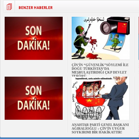
BENZER HABERLER
ÇİN’İN “GÜVENLİK”SÖYLEMİ İLE
DOĞU TÜRKİSTAN’DA
MEŞRULAŞTIRDIĞI ÇKP DEVLET
TERÖRÜ
ANAHTAR PARTİ GENEL BAŞKANI
AĞIRALİOĞLU : ÇİN’İN UYGUR
SOYKIRIMI BİR HAKİKATTIR!