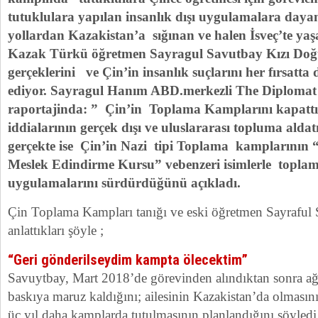
tutuklulara yapılan insanlık dışı uygulamalara da
yollardan Kazakistan’a sığınan ve halen İsveç’te ya
Kazak Türkü öğretmen Sayragul Savutbay Kızı Doğ
gerçeklerini ve Çin’in insanlık suçlarını her fırsatta
ediyor. Sayragul Hanım ABD.merkezli The Diplomat d
raportajinda: ” Çin’in Toplama Kamplarını kapattı
iddialarının gerçek dışı ve uluslararası topluma alda
gerçekte ise Çin’in Nazi tipi Toplama kamplarının 
Meslek Edindirme Kursu” vebenzeri isimlerle topla
uygulamalarını sürdürdüğünü açıkladı.
Çin Toplama Kampları tanığı ve eski öğretmen Sayraful 
anlattıkları şöyle ;
“Geri gönderilseydim kampta ölecektim”
Savuytbay, Mart 2018’de görevinden alındıktan sonra ağı
baskıya maruz kaldığını; ailesinin Kazakistan’da olmasını
üç yıl daha kamplarda tutulmasının planlandığını söyled