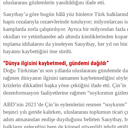
uluslararası gözlemlerin yanıltıldığını ifade etti.
Sauytbay’a göre bugün hâlâ yüz binlerce Türk halklarınd
hapis cezalarıyla cezaevlerinde tutuluyor; milyonlarcası i
kamplarda zorla çalıştırılıyor. Ayrıca bir milyondan fazla
okulları ve yetimhaneler adı altında kimliklerinden kopa
toplama iddialarını da yineleyen Sauytbay, her yıl on bin
hayatını kaybettiğini öne sürdü.
“Dünya ilgisini kaybetmedi, gündemi dağıldı”
Doğu Türkistan’ın son yıllarda uluslararası gündemde da
rağmen dünyanın ilgisini tamamen kaybetmediğini söyle
krizlerin dikkatleri başka yöne çektiğini ifade etti. Çin
dezenformasyon faaliyetlerine rağmen “soykırımın gizle
ABD’nin 2021’de Çin’in eylemlerini resmen “soykırım” 
beşinci yılı geride kalırken, uluslararası toplumun ticari ç
adım atmasından endişe duyduğunu belirten Sauytbay,
halkların geleceğini hem de küresel güvenliği tehdit ettiği