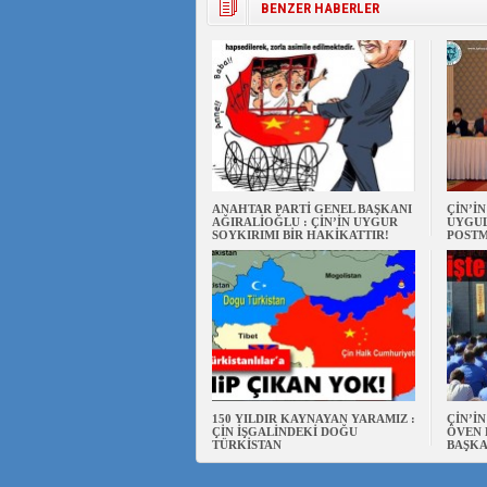
BENZER HABERLER
ANAHTAR PARTİ GENEL BAŞKANI
ÇİN’İ
AĞIRALİOĞLU : ÇİN’İN UYGUR
UYGUL
SOYKIRIMI BİR HAKİKATTIR!
POSTM
150 YILDIR KAYNAYAN YARAMIZ :
ÇİN’İ
ÇİN İŞGALİNDEKİ DOĞU
ÖVEN 
TÜRKİSTAN
BAŞKA