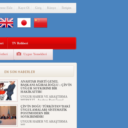
itene Ekle
Kayıt Ol
Giriş
Künye
İletişim
eri
TV Rehberi
etleri
Uygur Yemekleri
EN SON HABERLER
ANAHTAR PARTİ GENEL
BAŞKANI AĞIRALİOĞLU : ÇİN’İN
UYGUR SOYKIRIMI BİR
HAKİKATTIR!
UYGUR HABER VE ARAŞTIRMA
MERKEZİ Anahtar Parti Genel
Başka...
ÇİN’İN DOĞU TÜRKİSTAN’DAKİ
UYGULAMALARI SİSTEMATİK
POSTMODERN BİR
SOYKIRIMDIR!
UYGUR HABER VE ARAŞTIRMA
ME...