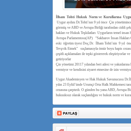
İlham Tohti Hukuk Norm ve Kurullarına Uygun
Uygur aydını Dr.Tohti’nın 9 yıl önce Çin yönetimince 
görmüş ve ABD ve Avrupa Birliği tarafından ciddi şekil
hakları ve Hukuk Teşkilatları Uygurların temel insan h
Avrupa Parlamentosu(AP) “Sakharov İnsan Hakları Ö
eski öğretim üyesi Doç.Dr. İlham Tohti’nin 9 yıl önce
Tevşvik Etmek” suçlamasıyla ömür boyu hapis cezasın
çeşitli açıklamaları ile tepki göstererek eleştiriyorlar ve
getiriyorlar
Çin yönetimi 20117 yılından beri ailesi ve yakınlarına
vermiyor ve kendisini ziyaret etmesine de izin vermiyo
Uygur Akademisyen ve Hak Hukuk Savunucusu Dr.İlham 
yılın 23 Eylül’ünde Urumçi Orta Halk Mahkemesi taraf
cezasına çarptırdı. O günden bu yana ABD, Avrupa Birliğ
hukuuksuz olarak suçlandığını ve hukuk norm ve kuralla