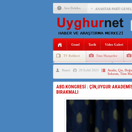
Son Dakika
ANAHTAR PARTİ GENEL 
ÇİN’İN DOĞU TÜRKİST
DİYANET AKADEMİSİ B
150 YILDIR KAYNAYAN
Genel
Tarih
Video Galeri
ÇİN’İN UYGUR POLİTİ
TV Rehberi
Tüm Manşetler
MHP’DEN URUMÇİ KATL
Uygurlarda Düğün ve Cenaze
Uygur 
Hamit
29 Eylül 2023
Analiz
,
Çin
,
Doğu
ÇİN’İN ANKARA BÜYÜKE
Sokırım
,
Tüm Man
İŞGALCİ ÇİN’DEN “FET
ABD.KONGRESİ : ÇİN,UYGUR AKADEMİ
BIRAKMALI
SAADET PARTİSİ İLÇE 
İŞGALCİ ÇİN,DOĞU TÜ