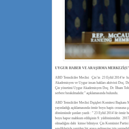
UYGUR HABER VE ARAŞIRMA MERKEZİ(U
ABD Temsilciler Meclisi Çin’in 23 Eylül 2014’te ha
Akademisyen ve Uygur insan hakları aktivisti Doç. Dr
Çin yönetimi Uygur Akademisyen Doç. Dr. İlham Tohti 
serbest bırakılmalıdır.” açıklamasında bulundu.
ABD Temsilciler Meclisi Dışişleri Komitesi Başkanı M
yayınladığı açıklamasında ömür boyu hapis cezasına ça
dönümünde şunları yazdı : ” 23 Eylül 2014’de ömür bo
boyu hapse mahkum edilişinin 9. yıldönümüdür. 2017’d
olmadığını dahi kimse bilmiyor. Çin Komünist Partisi D
sevdikleriyle yeniden bir araya gelmesine izin vermelidi