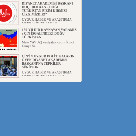
DİYANET AKADEMİSİ BAŞKANI
DOÇ.DR.KAAN : DOĞU
TÜRKİSTAN BİZİM KIRMIZI
ÇİZGİMİZDİR!”
UYGUR HABER VE ARAŞTIRMA
MERKEZİ(UYHAM) 19...
150 YILDIR KAYNAYAN YARAMIZ
: ÇİN İŞGALİNDEKİ DOĞU
TÜRKİSTAN
Mete YAVUZ( yenişafak.com) İkinci
Dünya Sa...
ÇİN’İN UYGUR POLİTİKALARINI
ÖVEN DİYANET AKADEMİSİ
BAŞKANI’NA TEPKİLER
SÜRÜYOR
UYGUR HABER VE ARAŞTIRMA
MERKEZİ(UYHAM) Diyanet
Akademis...
MHP’DEN URUMÇİ KATLİAMI
MESAJİ : 05.07.2009 URUMÇİ
ŞEHİTLERİNİ RAHMETLE
ANIYORUZ
UYGUR HABER VE ARAŞTIRMA
MERKEZİ(UYHAM) Mill...
ÇİN’İN ANKARA BÜYÜKELÇİSİ
JİANG’İN TRABZON ZİYARETİ
Ali ÖZTÜRK( Güneşbakış Gazetesi
yazarı-Trabzon)Geçt...
İŞGALCİ ÇİN’DEN “FETİHLER