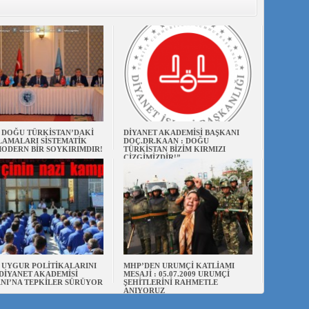
N DOĞU TÜRKİSTAN’DAKİ
DİYANET AKADEMİSİ BAŞKANI
AMALARI SİSTEMATİK
DOÇ.DR.KAAN : DOĞU
ODERN BİR SOYKIRIMDIR!
TÜRKİSTAN BİZİM KIRMIZI
ÇİZGİMİZDİR!”
N UYGUR POLİTİKALARINI
MHP’DEN URUMÇİ KATLİAMI
DİYANET AKADEMİSİ
MESAJİ : 05.07.2009 URUMÇİ
NI’NA TEPKİLER SÜRÜYOR
ŞEHİTLERİNİ RAHMETLE
ANIYORUZ