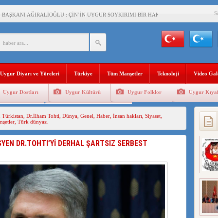
S
BAŞKANI AĞIRALİOĞLU : ÇİN’İN UYGUR SOYKIRIMI BİR HAKİKATTIR!
AN’DAKİ UYGULAMALARI SİSTEMATİK POSTMODERN BİR SOYKIRIMDIR!
AŞKANI DOÇ.DR.KAAN : DOĞU TÜRKİSTAN BİZİM KIRMIZI ÇİZGİMİZDİR!”
 YARAMIZ : ÇİN İŞGALİNDEKİ DOĞU TÜRKİSTAN
Uygur Diyarı ve Yöreleri
Türkiye
Tüm Manşetler
Teknoloji
Video Gal
KALARINI ÖVEN DİYANET AKADEMİSİ BAŞKANI’NA TEPKİLER SÜRÜYOR
Uygur Dostları
Uygur Kültürü
Uygur Folklor
Uygur Kıyaf
İAMI MESAJİ : 05.07.2009 URUMÇİ ŞEHİTLERİNİ RAHMETLE ANIYORUZ
Geleneksel Tip
Uygur Geleneksel Sporlar
 Türkistan
,
Dr.İlham Tohti
,
Dünya
,
Genel
,
Haber
,
İnsan hakları
,
Siyaset
,
LÇİSİ JİANG’İN TRABZON ZİYARETİ
şetler
,
Türk dünyası
İHLER SULTANI MEHMET”DİZİSİNE GARİP SANSÜR VE HADSIZ İHTAR
SYEN DR.TOHTI’Yİ DERHAL ŞARTSIZ SERBEST
BAŞKANI : TEMMUZ AYI,DOĞU TÜRKİSTAN İÇİN KATLİAM AYI DEĞİLDİR !
RKİSTAN’DA EN AZ 143 BİN UYGUR ÇOCUĞU AİLELERİNDEN KOPARDI