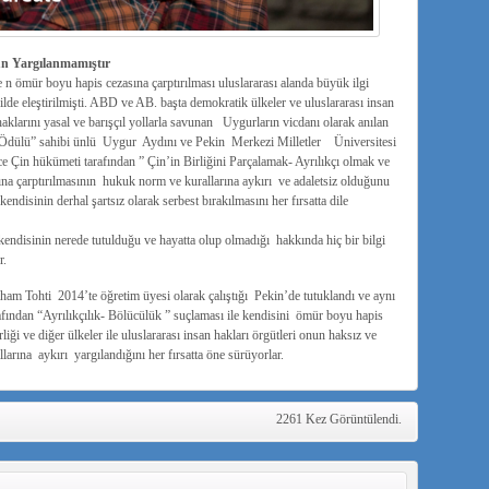
 Yargılanmamıştır
n ömür boyu hapis cezasına çarptırılması uluslararası alanda büyük ilgi
de eleştirilmişti. ABD ve AB. başta demokratik ülkeler ve uluslararası insan
aklarını yasal ve barışçıl yollarla savunan Uygurların vicdanı olarak anılan
dülü” sahibi ünlü Uygur Aydını ve Pekin Merkezi Milletler Üniversitesi
 Çin hükümeti tarafından ” Çin’in Birliğini Parçalamak- Ayrılıkçı olmak ve
a çarptırılmasının hukuk norm ve kurallarına aykırı ve adaletsiz olduğunu
 kendisinin derhal şartsız olarak serbest bırakılmasını her fırsatta dile
 kendisinin nerede tutulduğu ve hayatta olup olmadığı hakkında hiç bir bilgi
r.
Tohti 2014’te öğretim üyesi olarak çalıştığı Pekin’de tutuklandı ve aynı
ından “Ayrılıkçılık- Bölücülük ” suçlaması ile kendisini ömür boyu hapis
i ve diğer ülkeler ile uluslararası insan hakları örgütleri onun haksız ve
rına aykırı yargılandığını her fırsatta öne sürüyorlar.
2261 Kez Görüntülendi.