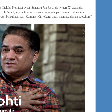
İlişkiler Komitesi üyesi Senatörü Jim Risch de twitter( X) üzerinden
m Tohti’nin Çin yönetimince siyasi amaçlarla hapse mahkum edilmesinin
erbest bırakılması için Komünist Çin’e karşı baskı yapmaya devam edeceğim.”