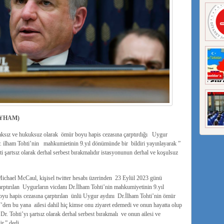
YHAM)
ksız ve hukuksuz olarak ömür boyu hapis cezasına çarptırdığı Uygur
. ilham Tohti’nin mahkumietinin 9.yıl dönümünde bir bildiri yayınlayarak ”
şartsız olarak derhal serbest bırakmalıdır istasyonunun derhal ve koşulsuz
ichael McCaul, kişisel twitter hesabı üzerinden 23 Eylül 2023 günü
rptırılan Uygurların vicdanı Dr.İlham Tohti’nin mahkumiyetinin 9.yıl
yu hapis cezasına çarptırılan ünlü Uygur aydını Dr.İlham Tohti’nin ömür
en bu yana ailesi dahil hiç kimse onu ziyaret edemedi ve onun hayatta olup
r. Tohti’yı şartsız olarak derhal serbest bırakmalı ve onun ailesi ve
r.” dedi.