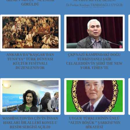
HİZMET ÖDÜLÜ”‘NE LAYIK
NEVRUZ KUTLU OLSUN!
GÖRÜLDÜ
Dr.Ferhat Kurban TANRIDAĞLI UYGUR
TÜRKLERİNDE...
UYGUR HABER VE ARAŞTIRMA
MERKEZİ(UYHAM...
ANKARA’DA”KAŞGAR’DAN
ÇKP NAZİ KAMPINDAKİ DOĞU
TUNA’YA” TÜRK DÜNYASI
TÜRKİSTANLI ŞAİR
KÜLTÜR FESİTVALI
CELALEDDİN’İN ŞİİRİ THE NEW
DÜZENLENİYOR
YORK TİMES’TE
UYGUR HABER VE ARAŞTIRMA
Doğu Türkistanlı Düşünür, Bilim
MERKEZİ(UYHAM) Baş...
insanı,Kanaat Erbabı,Hatip...
WASHİNGTON’DA ÇİN’İN İNSAN
UYGUR TÜRKLERİNİN ÜNLÜ
HAKLARI İHLALLERİ KONULU
“ALTIN BÖŞÜK ” ŞARKISI’NIN
RESİM SERGİSİ AÇILDI
HİKAYESİ