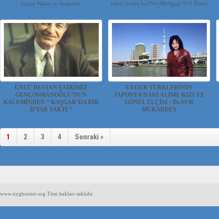
Uygur Haber ve Araştırma
https://youtu.be/2WwSPv8gpgc?t=3 Hamit
Merkezi(UYHAM) https://youtu...
Göktürk Doğu Tü...
ÜNLÜ DESTAN ŞAİRİMİZ
UYGUR TÜRKLERİNİN
GENÇOSMANOĞLU’NUN
JAPONYA’DAKİ ALİME KIZI VE
KALEMİNDEN ” KAŞGAR’DA BİR
GÖNÜL ELÇİSİ : Dr.NUR
İFTAR VAKTİ “
MUKADDES
Ülkemizin ve Türk dünyası’nın önde gelen
Uygur Haber ve Araştırma
ünlü Destan Şairler...
Merkezi(UYHAM) Uygur Türkler...
1
2
3
4
Sonraki »
www.uyghurnet.org Tüm hakları saklıdır