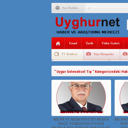
Son Dakika
ÇİN’İN “GÜVENLİK”SÖ
PAKİSTAN,AFGANİSTAN
Genel
Tarih
Video Galeri
ANAHTAR PARTİ GENEL 
TV Rehberi
Tüm Manşetler
ÇİN’İN DOĞU TÜRKİST
Uygurlarda Düğün ve Cenaze
Uygur 
DİYANET AKADEMİSİ B
" Uygur Geleneksel Tip " Kategorisindeki Hab
150 YILDIR KAYNAYAN
ÇİN’İN UYGUR POLİTİ
MHP’DEN URUMÇİ KATL
BİLİM VE MEDENİYETİN BEŞİĞİ
BİLİMİ
DOĞU TÜRKİSTAN:UYGUR
DOĞ