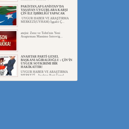
yönetimi 4 Ağustos 2...
PAKİSTAN,AFGANİSTAN’DA
YAŞAYAN UYGURLARA KARŞI
ÇİN İLE İŞBİRLİĞİ YAPACAK
UYGUR HABER VE ARAŞTIRMA
MERKEZİ(UYHAM) İşgalci Ç...
atejisi: Zenz ve Tohti'nin Yeni
Araştırması Massimo Introvig...
ANAHTAR PARTİ GENEL
BAŞKANI AĞIRALİOĞLU : ÇİN’İN
UYGUR SOYKIRIMI BİR
HAKİKATTIR!
UYGUR HABER VE ARAŞTIRMA
MERKEZİ Anahtar Parti Genel
Başka...
ÇİN’İN DOĞU TÜRKİSTAN’DAKİ
UYGULAMALARI SİSTEMATİK
POSTMODERN BİR
SOYKIRIMDIR!
UYGUR HABER VE ARAŞTIRMA
ME...
DİYANET AKADEMİSİ BAŞKANI
DOÇ.DR.KAAN : DOĞU
TÜRKİSTAN BİZİM KIRMIZI
ÇİZGİMİZDİR!”
UYGUR HABER VE ARAŞTIRMA
MERKEZİ(UYHAM) 19...