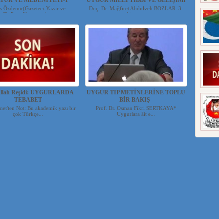
TÜR VE MEDENİYETİ-1
UYGUR MİLLİ TIBBI VE GELİŞİMİ
is Özdemir(Gazeteci-Yazar ve
Doç. Dr. Mağfiret Abdulveli BOZLAR 3
Tv.Prog.Yapımcısı) ...
bin yı...
ullah Reşidi: UYGURLARDA
UYGUR TIP METİNLERİNE TOPLU
TEBABET
BİR BAKIŞ
t'ten Not: Bu akademik yazı bir
Prof. Dr. Osman Fikri SERTKAYA*
çok Türkçe...
Uygurlara âit e...