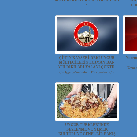
MUTFAK KÜLTÜRÜNE YOLCULUK-
KÜL
4
Hal
Halis ÖZDEMİR(Gazeteci-Yazar ve
Tv.Program...
ÇİN’İN KAYSERİ’DEKİ UYGUR
Nimet
MÜLTECİLERİN LOJMAN’DAN
ATILDIKILARI YALANI ÇÖKTÜ !
(Uygurne
Çin işgal yönetiminin Türkiye'deki Çin
propagandası yapmak...
UYGUR TÜRKLER’İNDE
BESLENME VE YEMEK
KÜLTÜRÜNE GENEL BİR BAKIŞ