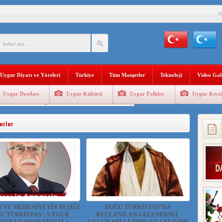
S
YLEMİ İLE DOĞU TÜRKİSTAN’DA MEŞRULAŞTIRDIĞI ÇKP DEVLET TERÖRÜ
’DA YAŞAYAN UYGURLARA KARŞI ÇİN İLE İŞBİRLİĞİ YAPACAK
Uygur Diyarı ve Yöreleri
Türkiye
Tüm Manşetler
Teknoloji
Video Gal
BAŞKANI AĞIRALİOĞLU : ÇİN’İN UYGUR SOYKIRIMI BİR HAKİKATTIR!
Uygur Dostları
Uygur Kültürü
Uygur Folklor
Uygur Kıyaf
AN’DAKİ UYGULAMALARI SİSTEMATİK POSTMODERN BİR SOYKIRIMDIR!
Geleneksel Tip
Uygur Geleneksel Sporlar
AŞKANI DOÇ.DR.KAAN : DOĞU TÜRKİSTAN BİZİM KIRMIZI ÇİZGİMİZDİR!”
erler
 YARAMIZ : ÇİN İŞGALİNDEKİ DOĞU TÜRKİSTAN
KALARINI ÖVEN DİYANET AKADEMİSİ BAŞKANI’NA TEPKİLER SÜRÜYOR
İAMI MESAJİ : 05.07.2009 URUMÇİ ŞEHİTLERİNİ RAHMETLE ANIYORUZ
N VE MEDENİYETİN BEŞİĞİ
DOĞU TÜRKİSTAN’DA
U TÜRKİSTAN ; UYGUR
KULLANILAN GELENEKSEL