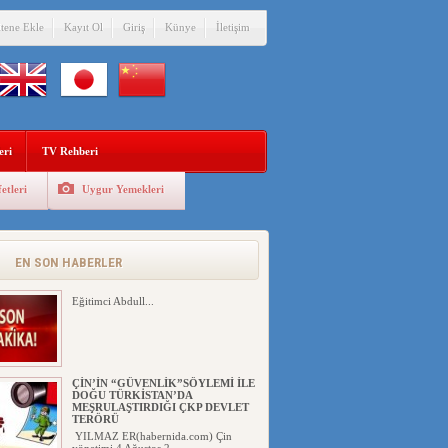
itene Ekle
Kayıt Ol
Giriş
Künye
İletişim
eri
TV Rehberi
etleri
Uygur Yemekleri
EN SON HABERLER
Eğitimci Abdull...
ÇİN’İN “GÜVENLİK”SÖYLEMİ İLE
DOĞU TÜRKİSTAN’DA
MEŞRULAŞTIRDIĞI ÇKP DEVLET
TERÖRÜ
YILMAZ ER(habernida.com) Çin