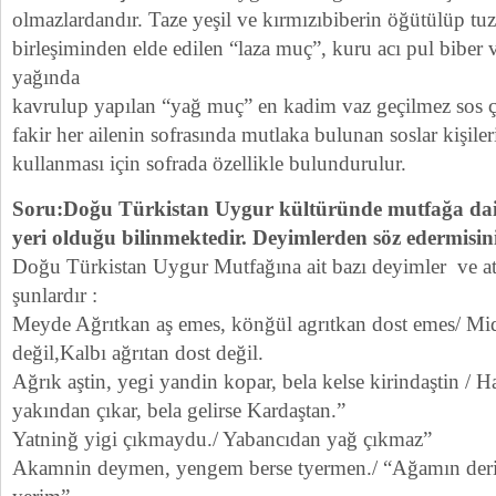
olmazlardandır. Taze yeşil ve kırmızıbiberin öğütülüp tuz,
birleşiminden elde edilen “laza muç”, kuru acı pul biber 
yağında
kavrulup yapılan “yağ muç” en kadim vaz geçilmez sos ç
fakir her ailenin sofrasında mutlaka bulunan soslar kişil
kullanması için sofrada özellikle bulundurulur.
Soru:Doğu Türkistan Uygur kültüründe mutfağa dair
yeri olduğu bilinmektedir. Deyimlerden söz edermisin
Doğu Türkistan Uygur Mutfağına ait bazı deyimler ve ata
şunlardır :
Meyde Ağrıtkan aş emes, könğül agrıtkan dost emes/ Mid
değil,Kalbı ağrıtan dost değil.
Ağrık aştin, yegi yandin kopar, bela kelse kirindaştin / Ha
yakından çıkar, bela gelirse Kardaştan.”
Yatninğ yigi çıkmaydu./ Yabancıdan yağ çıkmaz”
Akamnin deymen, yengem berse tyermen./ “Ağamın der