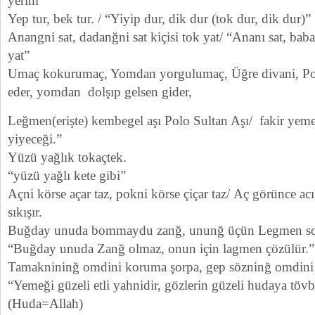
yerim”
Yep tur, bek tur. / “Yiyip dur, dik dur (tok dur, dik dur)”
Anangni sat, dadanğni sat kiçisi tok yat/ “Ananı sat, bab
yat”
Umaç kokurumaç, Yomdan yorgulumaç, Üğre divani, Pol
eder, yomdan dolşıp gelsen gider,
Leğmen(erişte) kembegel aşı Polo Sultan Aşı/ fakir yemeğ
yiyeceği.”
Yüzü yağlık tokaçtek.
“yüzü yağlı kete gibi”
Açni körse açar taz, pokni körse çiçar taz/ Aç görünce ac
sıkışır.
Buğday unuda bommaydu zanğ, ununğ üçün Legmen so
“Buğday unuda Zanğ olmaz, onun için lagmen çözülür.”
Tamaknininğ omdini koruma şorpa, gep sözninğ omdini
“Yemeği güzeli etli yahnidir, gözlerin güzeli hudaya tövb
(Huda=Allah)