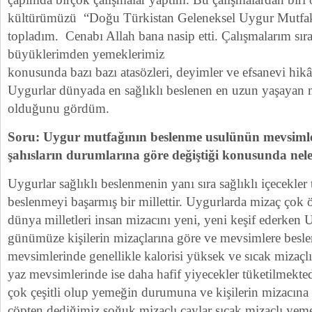
kültürümüzü “Doğu Türkistan Geleneksel Uygur Mutfak 
topladım. Cenabı Allah bana nasip etti. Çalışmalarım sır
büyüklerimden yemeklerimiz
konusunda bazı bazı atasözleri, deyimler ve efsanevi hik
Uygurlar dünyada en sağlıklı beslenen en uzun yaşayan mi
olduğunu gördüm.
Soru: Uygur mutfağının beslenme usulünün mevsimle
şahısların durumlarına göre değiştiği konusunda nele
Uygurlar sağlıklı beslenmenin yanı sıra sağlıklı içecekler
beslenmeyi başarmış bir millettir. Uygurlarda mizaç ço
dünya milletleri insan mizacını yeni, yeni keşif ederken
günümüze kişilerin mizaçlarına göre ve mevsimlere besle
mevsimlerinde genellikle kalorisi yüksek ve sıcak mizaçlı
yaz mevsimlerinde ise daha hafif yiyecekler tüketilmekted
çok çeşitli olup yemeğin durumuna ve kişilerin mizacına g
çöpten dediğimiz soğuk mizaçlı çaylar sıcak mizaçlı yemek