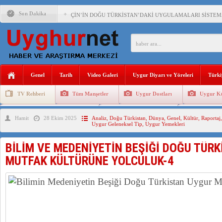
Son Dakika
ÇİN’İN DOĞU TÜRKİSTAN’DAKİ UYGULAMALARI SİSTEM
DİYANET AKADEMİSİ BAŞKANI DOÇ.DR.KAAN : DOĞU TÜR
150 YILDIR KAYNAYAN YARAMIZ : ÇİN İŞGALİNDEKİ DO
ÇİN’İN UYGUR POLİTİKALARINI ÖVEN DİYANET AKADEM
Genel
Tarih
Video Galeri
Uygur Diyarı ve Yöreleri
Türki
MHP’DEN URUMÇİ KATLİAMI MESAJİ : 05.07.2009 URUM
TV Rehberi
Tüm Manşetler
Uygur Dostları
Uygur Kü
ÇİN’İN ANKARA BÜYÜKELÇİSİ JİANG’İN TRABZON ZİYAR
Uygurlarda Düğün ve Cenaze
Uygur Geleneksel Tip
Uygur Gele
Hamit
28 Ekim 2025
Analiz
,
Doğu Türkistan
,
Dünya
,
Genel
,
Kültür
,
Raportaj
İŞGALCİ ÇİN’DEN “FETİHLER SULTANI MEHMET”DİZİSİN
Uygur Geleneksel Tip
,
Uygur Yemekleri
BİLİM VE MEDENİYETİN BEŞİĞİ DOĞU TÜR
MUTFAK KÜLTÜRÜNE YOLCULUK-4