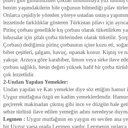
pilavı gibi günümüzden çoktan unutulmaya yüz tutmuş onl
benim yaşımdakilerin bile çoğunun bilmediği pilav türleri
Onlarca çeşidiyle yöreden yöreye ustadan ustaya yapımı
lezzetinde farklılıklar gösteren Türkistan pilavı için ayrıca
Pirinç çorbası genellikle kış çorbası olarak tüketilirken y
lohusalar için şifalı çorba türlerinden olarak tüketilir. Şo
Çorbası) dediğimiz pirinç çorbasının içine kuzu eti, soğa
biber çeşitleri, şalgam, havuç, ıspanak konur. Kişniş ve 
yakışır. Arzuya göre karabiber, limon veya sirke ilave ede
çorbası sağlıklı, besin değeri yüksek hafif bir çorba türüd
çok lezzetlidir.
2-Undan Yapılan Yemekler:
Undan yapılan ve Katı yemekler diye söz ettiğim hamur 
Uygur mutfağına özgü en kadim yemeklerdendir. Hamuru
geçirerek makinadan çıkmış gibi ince ve düzgün hale geti
sebze türlüsü ilave edilen yemeğin adını neredeyse duym
Legmen :
Uygur mutfağının en yaygın en sevilen ana y
bir Uygur varsa orada Legmen vardır. Legmenin onlarca y