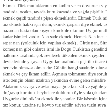
Ekmek Türk mutfaklarının en kadim ve en doyurucu yiy
tandırda, ocakta, tavada kuru kazanda ve yağda pişirilir. 
ekmek çeşidi tandırda pişen ekmeklerdir. Ekmek Türk mill
tuz ekmek hakkı için denir, ekmek çarpsın diye ekmek üs
nazardan hasta olan kişiye ekmek ile okunur. Uygur mutf
kadar isimleri vardır. Nan sade ekmek, Hemek Nan ince 
seper nan (yolculuk için yapılan ekmek) , Girde nan, Şi
kömeç nan gibi onlarca ismi ile Doğu Türkistan genelin
halkımız tarafında çok sevilerek tüketilen ekmek çeşitl
devletlerinde yaşayan Uygurlar tarafından pişirilip ticar
her evin olmazsa olmazıdır. Günün hangi saatinde olursa
ekmek ve çay ikram edilir. Açmısın tokmusun diye sorulma
ister zengin olsun uzaktan yakından evine gelen misafire m
Atalarımız savaşa ve avlanmaya giderken süt ve yağ ile
doğrayıp kurutup heybelere doldurup öyle yola çıkarlar
Uygurlar dini nikâhı ekmek ile yaparlar. Bir kâsenin içine
tuz konur, üzerine su koyup tuz eritilir, eriyen tuzlu suy