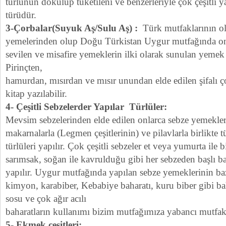
türlünün dökülüp tüketileni ve benzerleriyle çok çeşitli 
türüdür.
3-Çorbalar(Suyuk Aş/Sulu Aş) :
Türk mutfaklarının o
yemelerinden olup Doğu Türkistan Uygur mutfağında onla
sevilen ve misafire yemeklerin ilki olarak sunulan yemek
Pirinçten,
hamurdan, mısırdan ve mısır unundan elde edilen şifalı ço
kitap yazılabilir.
4- Çeşitli Sebzelerder Yapılar Türlüler:
Mevsim sebzelerinden elde edilen onlarca sebze yemekleri
makarnalarla (Legmen çeşitlerinin) ve pilavlarla birlikte t
türlüleri yapılır. Çok çeşitli sebzeler et veya yumurta ile 
sarımsak, soğan ile kavrulduğu gibi her sebzeden başlı b
yapılır. Uygur mutfağında yapılan sebze yemeklerinin bazı
kimyon, karabiber, Kebabiye baharatı, kuru biber gibi bah
sosu ve çok ağır acılı
baharatların kullanımı bizim mutfağımıza yabancı mutfakl
5- Ekmek çeşitleri: