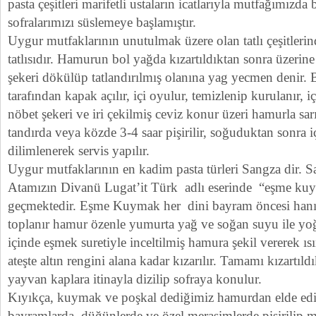
pasta çeşitleri marifetli ustaların icatlarıyla mutfağımızd
sofralarımızı süslemeye başlamıştır.
Uygur mutfaklarının unutulmak üzere olan tatlı çeşitleri
tatlısıdır. Hamurun bol yağda kızartıldıktan sonra üzerine
şekeri dökülüp tatlandırılmış olanına yag yecmen denir. 
tarafından kapak açılır, içi oyulur, temizlenip kurulanır, i
nöbet şekeri ve iri çekilmiş ceviz konur üzeri hamurla sar
tandırda veya közde 3-4 saar pişirilir, soğuduktan sonra iç
dilimlenerek servis yapılır.
Uygur mutfaklarının en kadim pasta türleri Sangza dir.
Atamızın Divanü Lugat’it Türk adlı eserinde “eşme ku
geçmektedir. Eşme Kuymak her dini bayram öncesi hanı
toplanır hamur özenle yumurta yağ ve soğan suyu ile yoğr
içinde eşmek suretiyle inceltilmiş hamura şekil vererek ı
ateşte altın rengini alana kadar kızarılır. Tamamı kızartıl
yayvan kaplara itinayla dizilip sofraya konulur.
Kıyıkça, kuymak ve poşkal dediğimiz hamurdan elde edile
bayramlarda, düğünlerde ve özel merasimlerde pişirilip mis