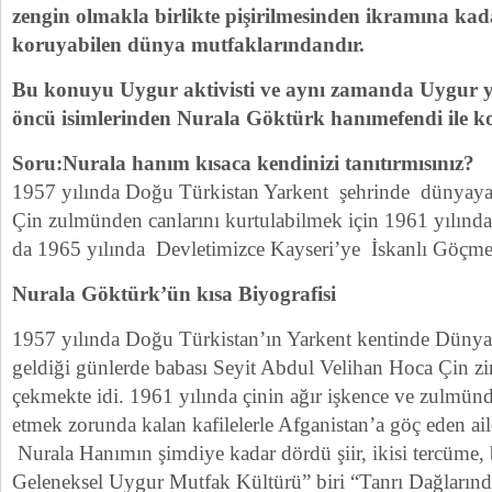
zengin olmakla birlikte pişirilmesinden ikramına kada
koruyabilen dünya mutfaklarındandır.
Bu konuyu Uygur aktivisti ve aynı zamanda Uygur 
öncü isimlerinden Nurala Göktürk hanımefendi ile k
Soru:Nurala hanım kısaca kendinizi tanıtırmısınız?
1957 yılında Doğu Türkistan Yarkent şehrinde dünyay
Çin zulmünden canlarını kurtulabilmek için 1961 yılında
da 1965 yılında Devletimizce Kayseri’ye İskanlı Göçmen 
Nurala Göktürk’ün kısa Biyografisi
1957 yılında Doğu Türkistan’ın Yarkent kentinde Dünya
geldiği günlerde babası Seyit Abdul Velihan Hoca Çin zi
çekmekte idi. 1961 yılında çinin ağır işkence ve zulmünd
etmek zorunda kalan kafilelerle Afganistan’a göç eden ailes
Nurala Hanımın şimdiye kadar dördü şiir, ikisi tercüme,
Geleneksel Uygur Mutfak Kültürü” biri “Tanrı Dağlarında