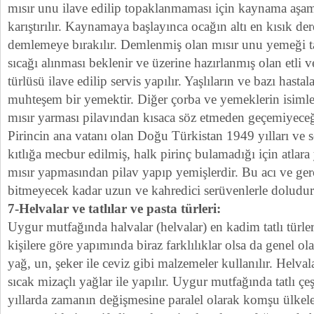
mısır unu ilave edilip topaklanmaması için kaynama aş
karıştırılır. Kaynamaya başlayınca ocağın altı en kısık der
demlemeye bırakılır. Demlenmiş olan mısır unu yemeği ta
sıcağı alınması beklenir ve üzerine hazırlanmış olan etli 
türlüsü ilave edilip servis yapılır. Yaşlıların ve bazı hasta
muhteşem bir yemektir. Diğer çorba ve yemeklerin isimle
mısır yarması pilavından kısaca söz etmeden geçemiyece
Pirincin ana vatanı olan Doğu Türkistan 1949 yılları ve
kıtlığa mecbur edilmiş, halk pirinç bulamadığı için atlara
mısır yapmasından pilav yapıp yemişlerdir. Bu acı ve ger
bitmeyecek kadar uzun ve kahredici serüvenlerle doludur
7-Helvalar ve tatlılar ve pasta türleri:
Uygur mutfağında halvalar (helvalar) en kadim tatlı türle
kişilere göre yapımında biraz farklılıklar olsa da genel o
yağ, un, şeker ile ceviz gibi malzemeler kullanılır. Helva
sıcak mizaçlı yağlar ile yapılır. Uygur mutfağında tatlı çe
yıllarda zamanın değişmesine paralel olarak komşu ülkelerd