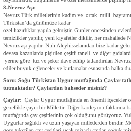
8-Nevruz Aşı:
Nevruz Türk milletlerinin kadim ve ortak milli bayramı
Türkistan’da günümüze kadar
özel hazırlıklar yapıla gelmiştir. Günler öncesinden evlerde
temizlikler yapılır, yeni kıyafetler dikilir, her mahallede 
Nevruz aşı yapılır. Nuh Aleyhisselamdan bize kadar gel
devasa kazanlarda pişirilen çeşitli taneli ve diğer gıdalar
yerine göre tuz ve şeker ilave edilip tatlandırılan Nevru
ediler büyük eğlenceler ve kutlamalar esnasında halka dual
Soru: Soğu Türkistan Uygur mutfağında Çaylar tatlıl
tutmaktadır? Çaylardan bahseder misiniz?
Çaylar:
Çaylar Uygur mutfağında en önemli içecekler ola
genellikle çaycı bir Millettir. Diğer kardeş mutfaklarına
mutfağında çay çeşitlerinin çok olduğunu görüyoruz. Yuk
Uygurlar sağlıklı ve uzun yaşayan milletlerden biridir. 
göre tüketilen çay çeşitleri sıcak mizaçlı çaylar, soğuk miz