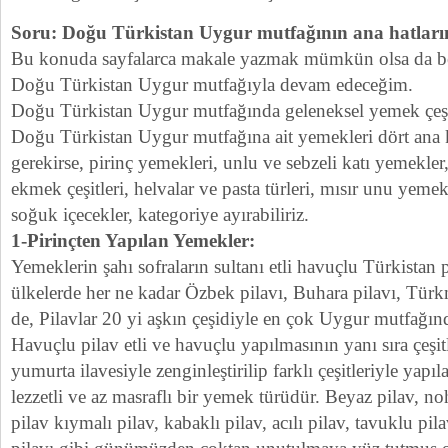
Soru: Doğu Türkistan Uygur mutfağının ana hatları
Bu konuda sayfalarca makale yazmak mümkün olsa da b
Doğu Türkistan Uygur mutfağıyla devam edeceğim.
Doğu Türkistan Uygur mutfağında geleneksel yemek çeşit
Doğu Türkistan Uygur mutfağına ait yemekleri dört ana
gerekirse, pirinç yemekleri, unlu ve sebzeli katı yemekler, 
ekmek çeşitleri, helvalar ve pasta türleri, mısır unu yemek
soğuk içecekler, kategoriye ayırabiliriz.
1-Pirinçten Yapılan Yemekler:
Yemeklerin şahı sofraların sultanı etli havuçlu Türkistan p
ülkelerde her ne kadar Özbek pilavı, Buhara pilavı, Türk
de, Pilavlar 20 yi aşkın çeşidiyle en çok Uygur mutfağın
Havuçlu pilav etli ve havuçlu yapılmasının yanı sıra çeşit
yumurta ilavesiyle zenginleştirilip farklı çeşitleriyle yapı
lezzetli ve az masraflı bir yemek türüdür. Beyaz pilav, noh
pilav kıymalı pilav, kabaklı pilav, acılı pilav, tavuklu pil