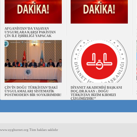
AFGANİSTAN’DA YAŞAYAN
UYGURLARA KARŞI PAKİSTAN
ÇİN İLE İŞBİRLİĞİ YAPACAK
ÇİN’İN DOĞU TÜRKİSTAN’DAKİ
DİYANET AKADEMİSİ BAŞKANI
UYGULAMALARI SİSTEMATİK
DOÇ.DR.KAAN : DOĞU
POSTMODERN BİR SOYKIRIMDIR!
TÜRKİSTAN BİZİM KIRMIZI
ÇİZGİMİZDİR!”
www.uyghurnet.org Tüm hakları saklıdır