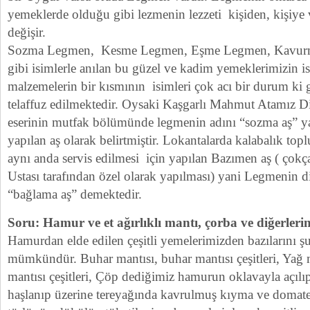
yemeklerde olduğu gibi lezmenin lezzeti kişiden, kişiye
değişir.
Sozma Legmen, Kesme Legmen, Eşme Legmen, Kavur
gibi isimlerle anılan bu güzel ve kadim yemeklerimizin is
malzemelerin bir kısmının isimleri çok acı bir durum k
telaffuz edilmektedir. Oysaki Kaşgarlı Mahmut Atamız D
eserinin mutfak bölümünde legmenin adını “sozma aş” ya
yapılan aş olarak belirtmiştir. Lokantalarda kalabalık to
aynı anda servis edilmesi için yapılan Bazımen aş ( ço
Ustası tarafından özel olarak yapılması) yani Legmenin di
“bağlama aş” demektedir.
Soru: Hamur ve et ağırlıklı mantı, çorba ve diğerler
Hamurdan elde edilen çeşitli yemelerimizden bazılarını ş
mümkündür. Buhar mantısı, buhar mantısı çeşitleri, Yağ m
mantısı çeşitleri, Çöp dediğimiz hamurun oklavayla açılı
haşlanıp üzerine tereyağında kavrulmuş kıyma ve domate