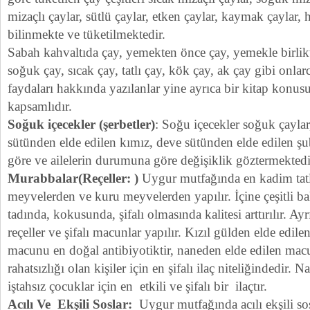
mizaçlı çaylar, sütlü çaylar, etken çaylar, kaymak çaylar,
bilinmekte ve tüketilmektedir.
Sabah kahvaltıda çay, yemekten önce çay, yemekle birlikt
soğuk çay, sıcak çay, tatlı çay, kök çay, ak çay gibi onlarc
faydaları hakkında yazılanlar yine ayrıca bir kitap konus
kapsamlıdır.
Soğuk içecekler (şerbetler)
: Soğu içecekler soğuk çaylar, 
sütünden elde edilen kımız, deve sütünden elde edilen şub
göre ve ailelerin durumuna göre değişiklik göztermektedi
Murabbalar(Reçeller: )
Uygur mutfağında en kadim tatla
meyvelerden ve kuru meyvelerden yapılır. İçine çeşitli bah
tadında, kokusunda, şifalı olmasında kalitesi arttırılır. A
reçeller ve şifalı macunlar yapılır. Kızıl gülden elde edile
macunu en doğal antibiyotiktir, naneden elde edilen mac
rahatsızlığı olan kişiler için en şifalı ilaç niteliğindedir.
iştahsız çocuklar için en etkili ve şifalı bir ilaçtır.
Acılı Ve Ekşili Soslar:
Uygur mutfağında acılı ekşili so