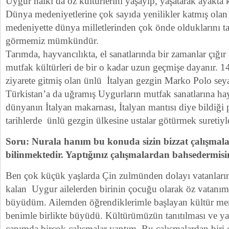
Uygur halkı da öz kültürlerini yaşayıp, yaşatarak ayakta 
Dünya medeniyetlerine çok sayıda yenilikler katmış olan
medeniyette dünya milletlerinden çok önde olduklarını ta
görmemiz mümkündür.
Tarımda, hayvancılıkta, el sanatlarında bir zamanlar çığı
mutfak kültürleri de bir o kadar uzun geçmişe dayanır.
ziyarete gitmiş olan ünlü İtalyan gezgin Marko Polo sey
Türkistan’a da uğramış Uygurların mutfak sanatlarına ha
dünyanın İtalyan makarnası, İtalyan mantısı diye bildiği
tarihlerde ünlü gezgin ülkesine ustalar götürmek suretiyle
Soru: Nurala hanım bu konuda sizin bizzat çalışmala
bilinmektedir. Yaptığınız çalışmalardan bahsedermisi
Ben çok küçük yaşlarda Çin zulmünden dolayı vatanların
kalan Uygur ailelerden birinin çocuğu olarak öz vatanım
büyüdüm. Ailemden öğrendiklerimle başlayan kültür mer
benimle birlikte büyüdü. Kültürümüzün tanıtılması ve ya
çapımda birçok çalışmalar yaptım. Bu çalışmalardan biri