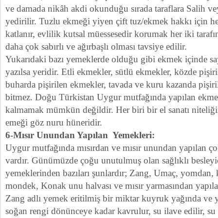
ve damada nikâh akdi okunduğu sırada taraflara Salih vey
yedirilir. Tuzlu ekmeği yiyen çift tuz/ekmek hakkı için h
katlanır, evlilik kutsal müessesedir korumak her iki taraf
daha çok sabırlı ve ağırbaşlı olması tavsiye edilir.
Yukarıdaki bazı yemeklerde olduğu gibi ekmek içinde sayf
yazılsa yeridir. Etli ekmekler, sütlü ekmekler, közde piş
buharda pişirilen ekmekler, tavada ve kuru kazanda pişi
bitmez. Doğu Türkistan Uygur mutfağında yapılan ekmek
kalmamak mümkün değildir. Her biri bir el sanatı niteliğ
emeği göz nuru hüneridir.
6-Mısır Unundan Yapılan Yemekleri:
Uygur mutfağında mısırdan ve mısır unundan yapılan çok
vardır. Günümüzde çoğu unutulmuş olan sağlıklı besleyic
yemeklerinden bazıları şunlardır; Zang, Umaç, yomdan, 
mondek, Konak unu halvası ve mısır yarmasından yapılan
Zang adlı yemek eritilmiş bir miktar kuyruk yağında ve 
soğan rengi dönünceye kadar kavrulur, su ilave edilir, s