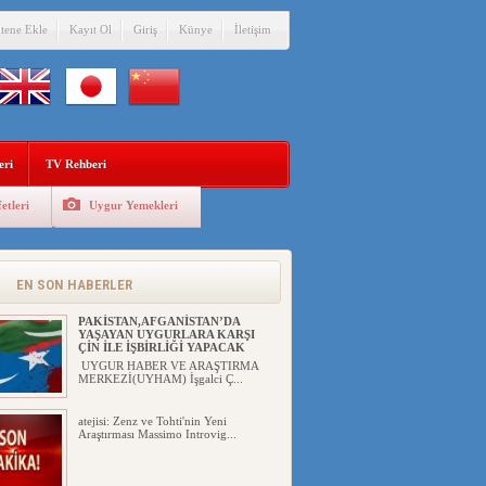
itene Ekle
Kayıt Ol
Giriş
Künye
İletişim
eri
TV Rehberi
etleri
Uygur Yemekleri
ÇİN’İN “GÜVENLİK”SÖYLEMİ İLE
DOĞU TÜRKİSTAN’DA
MEŞRULAŞTIRDIĞI ÇKP DEVLET
TERÖRÜ
EN SON HABERLER
YILMAZ ER(habernida.com) Çin
yönetimi 4 Ağustos 2...
PAKİSTAN,AFGANİSTAN’DA
YAŞAYAN UYGURLARA KARŞI
ÇİN İLE İŞBİRLİĞİ YAPACAK
UYGUR HABER VE ARAŞTIRMA
MERKEZİ(UYHAM) İşgalci Ç...
atejisi: Zenz ve Tohti'nin Yeni
Araştırması Massimo Introvig...