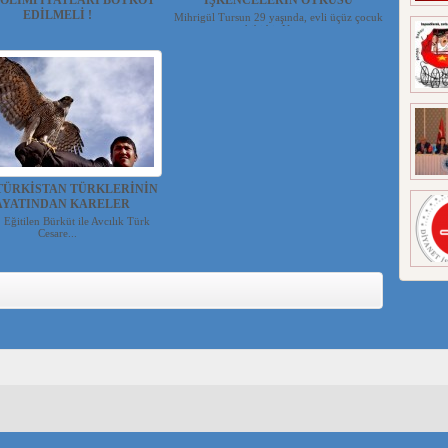
 OLİMPİYATLARI BOYKOT
İŞKENCELERİN ÖYKÜSÜ
EDİLMELİ !
Mihrigül Tursun 29 yaşında, evli üçüz çocuk
sahibi bir Uygur...
anın önde gelen insan hakları
ruluşlarından Uluslarara...
TÜRKİSTAN TÜRKLERİNİN
AYATINDAN KARELER
en Bürküt ile Avcılık Türk
Cesare...