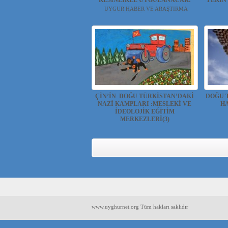
KESİNLİKLE UYGULANACAK!
PEKİN
UYGUR HABER VE ARAŞTIRMA
MERKEZİ(UYHAM) Çin'in işg...
Düny
Ku
ÇİN’İN DOĞU TÜRKİSTAN’DAKİ
DOĞU 
NAZİ KAMPLARI :MESLEKİ VE
H
İDEOLOJİK EĞİTİM
Eğitil
MERKEZLERİ(3)
Hamit Göktürk(UYHAM) Çin Lideri Xi
geçtiğimiz y...
www.uyghurnet.org Tüm hakları saklıdır