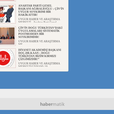
ANAHTAR PARTİ GENEL
BAŞKANI AĞIRALİOĞLU : ÇİN’İN
UYGUR SOYKIRIMI BİR
HAKİKATTIR!
UYGUR HABER VE ARAŞTIRMA
MERKEZİ Anahtar Parti Genel
Başka...
ÇİN’İN DOĞU TÜRKİSTAN’DAKİ
UYGULAMALARI SİSTEMATİK
POSTMODERN BİR
SOYKIRIMDIR!
UYGUR HABER VE ARAŞTIRMA
ME...
DİYANET AKADEMİSİ BAŞKANI
DOÇ.DR.KAAN : DOĞU
TÜRKİSTAN BİZİM KIRMIZI
ÇİZGİMİZDİR!”
UYGUR HABER VE ARAŞTIRMA
MERKEZİ(UYHAM) 19...
150 YILDIR KAYNAYAN YARAMIZ
: ÇİN İŞGALİNDEKİ DOĞU
TÜRKİSTAN
Mete YAVUZ( yenişafak.com) İkinci
Dünya Sa...
ÇİN’İN UYGUR POLİTİKALARINI
ÖVEN DİYANET AKADEMİSİ
BAŞKANI’NA TEPKİLER
SÜRÜYOR
UYGUR HABER VE ARAŞTIRMA
MERKEZİ(UYHAM) Diyanet
Akademis...