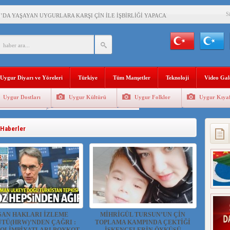
S
’DA YAŞAYAN UYGURLARA KARŞI ÇİN İLE İŞBİRLİĞİ YAPACAK
BAŞKANI AĞIRALİOĞLU : ÇİN’İN UYGUR SOYKIRIMI BİR HAKİKATTIR!
AN’DAKİ UYGULAMALARI SİSTEMATİK POSTMODERN BİR SOYKIRIMDIR!
Uygur Diyarı ve Yöreleri
Türkiye
Tüm Manşetler
Teknoloji
Video Gal
AŞKANI DOÇ.DR.KAAN : DOĞU TÜRKİSTAN BİZİM KIRMIZI ÇİZGİMİZDİR!”
Uygur Dostları
Uygur Kültürü
Uygur Folklor
Uygur Kıyaf
 YARAMIZ : ÇİN İŞGALİNDEKİ DOĞU TÜRKİSTAN
Geleneksel Tip
Uygur Geleneksel Sporlar
KALARINI ÖVEN DİYANET AKADEMİSİ BAŞKANI’NA TEPKİLER SÜRÜYOR
 Haberler
İAMI MESAJİ : 05.07.2009 URUMÇİ ŞEHİTLERİNİ RAHMETLE ANIYORUZ
LÇİSİ JİANG’İN TRABZON ZİYARETİ
SAN HAKLARI İZLEME
MİHRİGÜL TURSUN’UN ÇİN
TÜ(HRW)’NDEN ÇAĞRI :
TOPLAMA KAMPINDA ÇEKTİĞİ