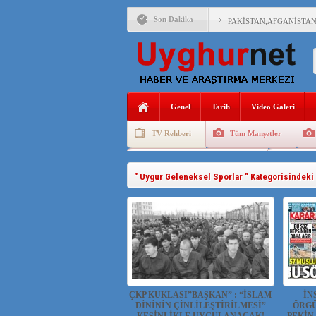
Son Dakika
PAKİSTAN,AFGANİSTAN
ANAHTAR PARTİ GENEL 
ÇİN’İN DOĞU TÜRKİST
Genel
Tarih
Video Galeri
DİYANET AKADEMİSİ B
TV Rehberi
Tüm Manşetler
150 YILDIR KAYNAYAN
Uygurlarda Düğün ve Cenaze
Uygur 
ÇİN’İN UYGUR POLİTİ
" Uygur Geleneksel Sporlar " Kategorisindeki
MHP’DEN URUMÇİ KATL
ÇİN’İN ANKARA BÜYÜKE
ÇKP KUKLASI”BAŞKAN” : “İSLAM
İN
DİNİNİN ÇİNLİLEŞTİRİLMESİ”
ÖRGÜ