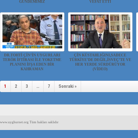
GÜNDEMİMİZ
VEFAT ETTİ
UYGUR HABER VE ARAŞTIRMA
Doğu Türkistan çalışmaları ile tanınan ve
MERKEZİ(UYHAM) ...
bu davanın ce...
DR.TOHTİ ÇİN’İN UYGURLARI
ÇİN KÜSTAHLIĞINI,SADECE
TERÖR İFTİRASI İLE YOKETME
TÜRKİYE’DE DEĞİL,İSVEÇ’TE VE
PLANINI İFŞA EDEN BİR
HER YERDE SÜRDÜRÜYOR
KAHRAMAN
(VİDEO)
UYGUR HABER VE ARAŞTIRMA
UYGUR HABER VE ARAŞTIRMA
MERKEZİ(UYHAM) Hollanda'...
MERKEZİ (UYHAM) Doğu Türkist...
1
2
3
…
7
Sonraki »
www.uyghurnet.org Tüm hakları saklıdır