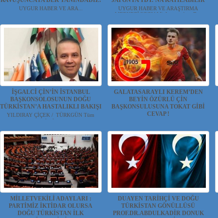
KAVUŞUNCAYA DEK YANINDADIZ!
JAPONYA TDT.’NA KATILABİLİR
UYGUR HABER VE ARA...
UYGUR HABER VE ARAŞTIRMA
MERKEZİ(UYHAM) Japonya'nın D...
İŞGALCİ ÇİN’İN İSTANBUL
GALATASARAYLI KEREM’DEN
BAŞKONSOLOSUNUN DOĞU
BEYİN ÖZÜRLÜ ÇİN
TÜRKİSTAN’A HASTALIKLI BAKIŞI
BAŞKONSULUSUNA TOKAT GİBİ
CEVAP !
YILDIRAY ÇİÇEK / TÜRKGÜN Tüm
zalimle...
UYGUR HABER VE ARAŞTIRMA
MERKEZİ(UYHAM) Türkiye'mizin gu...
MİLLETVEKİLİ ADAYLARI :
DUAYEN TARİHÇİ VE DOĞU
PARTİMİZ İKTİDAR OLURSA
TÜRKİSTAN GÖNÜLLÜSÜ
DOĞU TÜRKİSTAN İLK
PROF.DR.ABDULKADİR DONUK