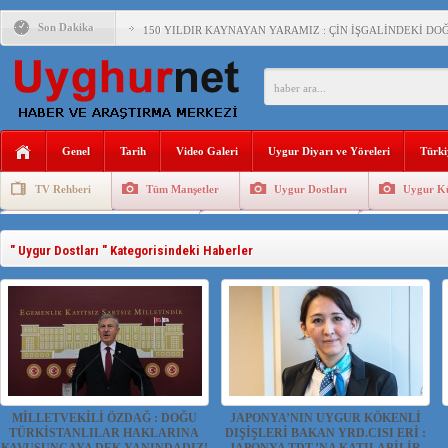
Son Dakika
150 YILDIR KAYNAYAN YARAMIZ : ÇİN İŞGALİNDEKİ DO
ÇİN’İN UYGUR POLİTİKALARINI ÖVEN DİYANET AKADEM
MHP’DEN URUMÇİ KATLİAMI MESAJİ : 05.07.2009 URUM
ÇİN’İN ANKARA BÜYÜKELÇİSİ JİANG’İN TRABZON ZİYAR
Genel
Tarih
Video Galeri
Uygur Diyarı ve Yöreleri
Türki
İŞGALCİ ÇİN’DEN “FETİHLER SULTANI MEHMET”DİZİSİN
TV Rehberi
Tüm Manşetler
Uygur Dostları
Uygur Kü
SAADET PARTİSİ İLÇE BAŞKANI : TEMMUZ AYI,DOĞU TÜR
Uygurlarda Düğün ve Cenaze
Uygur Geleneksel Tip
Uygur Gele
İŞGALCİ ÇİN,DOĞU TÜRKİSTAN’DA EN AZ 143 BİN UYGU
" Uygur Dostları " Kategorisindeki Haberler
AZİZANA KAŞGAR : IŞIKLAR ALTINDA BİR VİTRİN Mİ, S
MİLLETVEKİLİ ÖZDAĞ : DOĞU
JAPONYA’NIN UYGUR KÖKENLİ
TÜRKİSTANLILAR HAKLARINA
DIŞİŞLERİ BAKAN YRD.CISI ERİ :