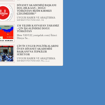
ME...
DİYANET AKADEMİSİ BAŞKANI
DOÇ.DR.KAAN : DOĞU
TÜRKİSTAN BİZİM KIRMIZI
ÇİZGİMİZDİR!”
UYGUR HABER VE ARAŞTIRMA
MERKEZİ(UYHAM) 19...
150 YILDIR KAYNAYAN YARAMIZ
: ÇİN İŞGALİNDEKİ DOĞU
TÜRKİSTAN
Mete YAVUZ( yenişafak.com) İkinci
Dünya Sa...
ÇİN’İN UYGUR POLİTİKALARINI
ÖVEN DİYANET AKADEMİSİ
BAŞKANI’NA TEPKİLER
SÜRÜYOR
UYGUR HABER VE ARAŞTIRMA
MERKEZİ(UYHAM) Diyanet
Akademis...
MHP’DEN URUMÇİ KATLİAMI
MESAJİ : 05.07.2009 URUMÇİ
ŞEHİTLERİNİ RAHMETLE
ANIYORUZ
UYGUR HABER VE ARAŞTIRMA
MERKEZİ(UYHAM) Mill...
ÇİN’İN ANKARA BÜYÜKELÇİSİ
JİANG’İN TRABZON ZİYARETİ
Ali ÖZTÜRK( Güneşbakış Gazetesi
yazarı-Trabzon)Geçt...