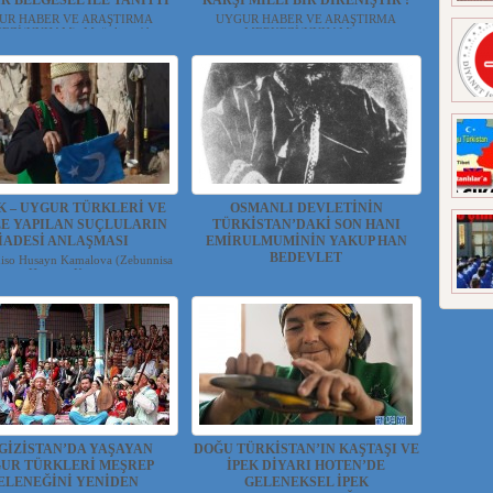
İR BELGESEL İLE TANITTI
KARŞI MİLLİ BİR DİRENİŞTİR !
UR HABER VE ARAŞTIRMA
UYGUR HABER VE ARAŞTIRMA
Zİ(UYHAM) Moğolistan'd...
MERKEZİ(UYHAM) ...
K – UYGUR TÜRKLERİ VE
OSMANLI DEVLETİNİN
LE YAPILAN SUÇLULARIN
TÜRKİSTAN’DAKİ SON HANI
İADESİ ANLAŞMASI
EMİRULMUMİNİN YAKUP HAN
BEDEVLET
niso Husayn Kamalova (Zebunnisa
Hüseyin Ke...
1863-1877 YILLARI ARASINDA 14 YIL
SÜRE İLE DOĞU TÜRKİSTAN...
GİZİSTAN’DA YAŞAYAN
DOĞU TÜRKİSTAN’IN KAŞTAŞI VE
UR TÜRKLERİ MEŞREP
İPEK DİYARI HOTEN’DE
ELENEĞİNİ YENİDEN
GELENEKSEL İPEK