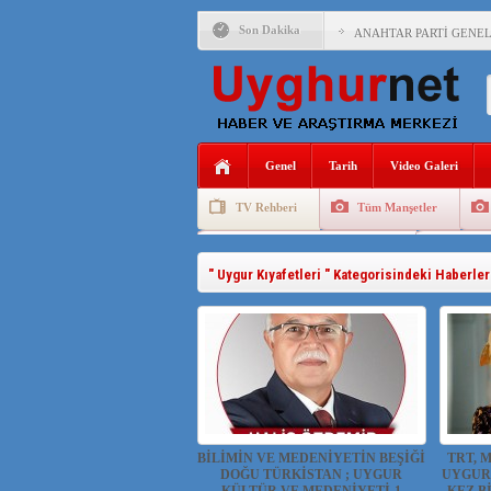
Son Dakika
ANAHTAR PARTİ GENEL 
ÇİN’İN DOĞU TÜRKİST
DİYANET AKADEMİSİ B
150 YILDIR KAYNAYAN
Genel
Tarih
Video Galeri
ÇİN’İN UYGUR POLİTİ
TV Rehberi
Tüm Manşetler
MHP’DEN URUMÇİ KATL
Uygurlarda Düğün ve Cenaze
Uygur 
ÇİN’İN ANKARA BÜYÜKE
" Uygur Kıyafetleri " Kategorisindeki Haberler
İŞGALCİ ÇİN’DEN “FET
SAADET PARTİSİ İLÇE 
İŞGALCİ ÇİN,DOĞU TÜ
BİLİMİN VE MEDENİYETİN BEŞİĞİ
TRT, 
DOĞU TÜRKİSTAN ; UYGUR
UYGUR