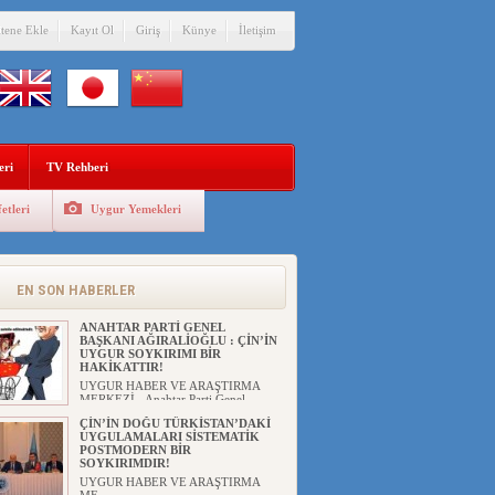
itene Ekle
Kayıt Ol
Giriş
Künye
İletişim
eri
TV Rehberi
etleri
Uygur Yemekleri
EN SON HABERLER
ANAHTAR PARTİ GENEL
BAŞKANI AĞIRALİOĞLU : ÇİN’İN
UYGUR SOYKIRIMI BİR
HAKİKATTIR!
UYGUR HABER VE ARAŞTIRMA
MERKEZİ Anahtar Parti Genel
Başka...
ÇİN’İN DOĞU TÜRKİSTAN’DAKİ
UYGULAMALARI SİSTEMATİK
POSTMODERN BİR
SOYKIRIMDIR!
UYGUR HABER VE ARAŞTIRMA