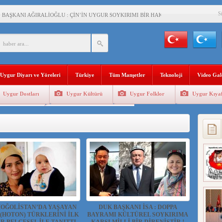
S
BAŞKANI AĞIRALİOĞLU : ÇİN’İN UYGUR SOYKIRIMI BİR HAKİKATTIR!
AN’DAKİ UYGULAMALARI SİSTEMATİK POSTMODERN BİR SOYKIRIMDIR!
AŞKANI DOÇ.DR.KAAN : DOĞU TÜRKİSTAN BİZİM KIRMIZI ÇİZGİMİZDİR!”
 YARAMIZ : ÇİN İŞGALİNDEKİ DOĞU TÜRKİSTAN
Uygur Diyarı ve Yöreleri
Türkiye
Tüm Manşetler
Teknoloji
Video Gal
KALARINI ÖVEN DİYANET AKADEMİSİ BAŞKANI’NA TEPKİLER SÜRÜYOR
Uygur Dostları
Uygur Kültürü
Uygur Folklor
Uygur Kıyaf
İAMI MESAJİ : 05.07.2009 URUMÇİ ŞEHİTLERİNİ RAHMETLE ANIYORUZ
Geleneksel Tip
Uygur Geleneksel Sporlar
LÇİSİ JİANG’İN TRABZON ZİYARETİ
İHLER SULTANI MEHMET”DİZİSİNE GARİP SANSÜR VE HADSIZ İHTAR
BAŞKANI : TEMMUZ AYI,DOĞU TÜRKİSTAN İÇİN KATLİAM AYI DEĞİLDİR !
RKİSTAN’DA EN AZ 143 BİN UYGUR ÇOCUĞU AİLELERİNDEN KOPARDI
MOĞOLİSTAN’DA YAŞAYAN
DUK BAŞKANI İSA : DOPPA
(HOTON) TÜRKLERİNİ İLK
BAYRAMI KÜLTÜREL SOYKIRIMA