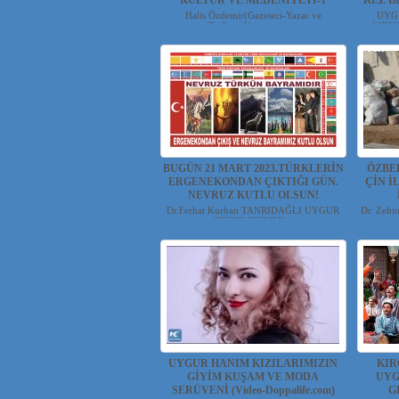
KÜLTÜR VE MEDENİYETİ-1
KEZ B
Halis Özdemir(Gazeteci-Yazar ve
UYG
Tv.Prog.Yapımcısı) ...
MERKE
BUGÜN 21 MART 2023.TÜRKLERİN
ÖZBE
ERGENEKONDAN ÇIKTIĞI GÜN.
ÇİN İ
NEVRUZ KUTLU OLSUN!
Dr.Ferhat Kurban TANRIDAĞLI UYGUR
Dr. Zebi
TÜRKLERİNDE...
UYGUR HANIM KIZILARIMIZIN
KIR
GİYİM KUŞAM VE MODA
UYG
SERÜVENİ (Video-Doppalife.com)
G