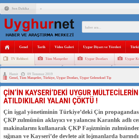
Son Dakika
ÇİN’İN “GÜVENLİK”SÖYLEMİ İLE DOĞU TÜRKİSTAN’DA 
PAKİSTAN,AFGANİSTAN’DA YAŞAYAN UYGURLARA KARŞI Ç
Genel
Tarih
Video Galeri
Uygur Diyarı ve Yöreleri
Türki
TV Rehberi
Tüm Manşetler
Uygur Dostları
Uygur Kü
ANAHTAR PARTİ GENEL BAŞKANI AĞIRALİOĞLU : ÇİN’İN
Uygurlarda Düğün ve Cenaze
Uygur Geleneksel Tip
Uygur Gele
Hamit
09 Temmuz 2019
ÇİN’İN DOĞU TÜRKİSTAN’DAKİ UYGULAMALARI SİSTEM
Genel
,
Tüm Manşetler
,
Türkiye
,
Uygur Dostları
,
Uygur Geleneksel Tip
DİYANET AKADEMİSİ BAŞKANI DOÇ.DR.KAAN : DOĞU TÜR
ÇİN’İN KAYSERİ’DEKİ UYGUR MÜLTECİLERİ
150 YILDIR KAYNAYAN YARAMIZ : ÇİN İŞGALİNDEKİ DO
ATILDIKILARI YALANI ÇÖKTÜ !
Çin işgal yönetiminin Türkiye’deki Çin propagandas
ÇKP zulmünün aklayıcı ve yalancısı Karanlık adlı ceri
makinalarını kullanarak ÇKP Faşizminin zulmünden
sığınan ve Kayseri’de devlete ait lojmanlarda barınd