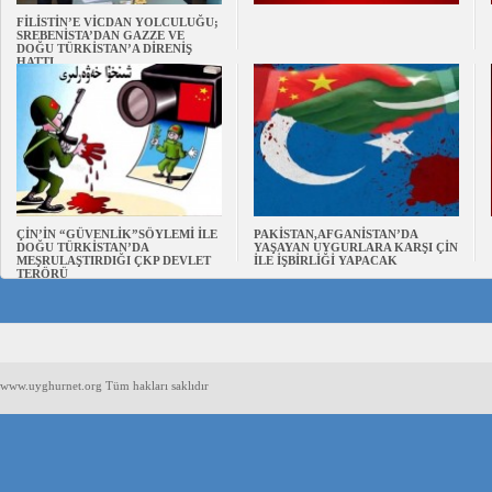
FİLİSTİN’E VİCDAN YOLCULUĞU;
SREBENİSTA’DAN GAZZE VE
DOĞU TÜRKİSTAN’A DİRENİŞ
HATTI
ÇİN’İN “GÜVENLİK”SÖYLEMİ İLE
PAKİSTAN,AFGANİSTAN’DA
DOĞU TÜRKİSTAN’DA
YAŞAYAN UYGURLARA KARŞI ÇİN
MEŞRULAŞTIRDIĞI ÇKP DEVLET
İLE İŞBİRLİĞİ YAPACAK
TERÖRÜ
www.uyghurnet.org Tüm hakları saklıdır