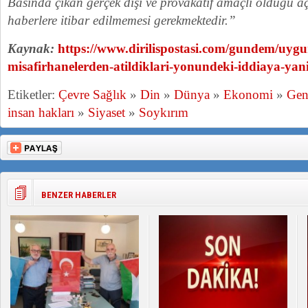
Basında çıkan gerçek dışı ve provakatif amaçlı olduğu aç
haberlere itibar edilmemesi gerekmektedir.”
Kaynak:
https://www.dirilispostasi.com/gundem/uygu
misafirhanelerden-atildiklari-yonundeki-iddiaya-yani
Etiketler:
Çevre Sağlık
»
Din
»
Dünya
»
Ekonomi
»
Gen
insan hakları
»
Siyaset
»
Soykırım
BENZER HABERLER