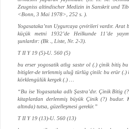
Zeugniss altindischer Medizin in Sanskrit und Ti
<Bonn, 3 Mai 1978>, 252 s. ).
Yogasataka’nın Uygurcaya çevirileri vardır. Arat bu
küçük metni 1932’de Heilkunde 11’de yayıml
şunlardır: (Bk ., Liste, Nr. 2-3).
T II Y 19 (5)-U. 560 (5)
bu erser yogosatik atlıg sastır ol (.) çinik bitiş bu
bitigler-de terlenmiş uluğ türlüg çinilc bu erür (.)
körklengülük kergek (.) …
“Bu ise Yogasataka adlı Şastra’dır. Çinik Bitig (?)
kitaplardan derlenmiş büyük Çinik (?) budur.
altında) tutsa, güzelleşmesi gerekir.”
T II Y 19 (13)-U. 560 (13)