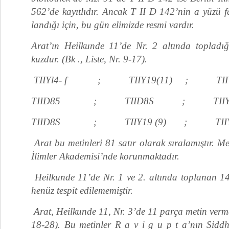
562’de kayıtlıdır. Ancak T II D 142’nin a yüzü f
landığı için, bu gün elimizde resmi vardır.
Arat’ın Heilkunde 11’de Nr. 2 altında topladığ
kuzdur. (Bk ., Liste, Nr. 9-17).
TIIYl4- f ; TIIY19(11) ; TIIYl
TIID85 ; TIID8S ; TIIYl4
TIID8S ; TIIY19 (9) ; TIIYl9
Arat bu metinleri 81 satır olarak sıralamıştır. M
İlimler Akademisi’nde korunmaktadır.
Heilkunde 11’de Nr. 1 ve 2. altında toplanan 14
henüz tespit edilememiştir.
Arat, Heilkunde 11, Nr. 3’de 11 parça metin vermekt
18-28). Bu metinler R a v i g u p t a’nın Sidd