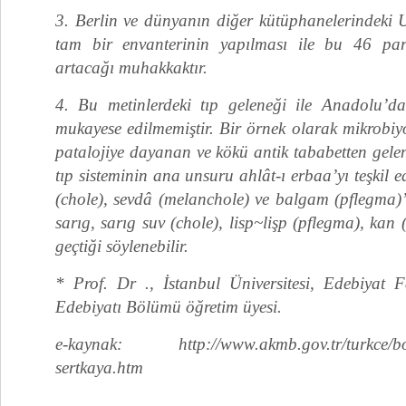
3. Berlin ve dünyanın diğer kütüphanelerindeki U
tam bir envanterinin yapılması ile bu 46 par
artacağı muhakkaktır.
4. Bu metinlerdeki tıp geleneği ile Anadolu’da
mukayese edilmemiştir. Bir örnek olarak mikrobiy
patalojiye dayanan ve kökü antik tababetten gelen
tıp sisteminin ana unsuru ahlât-ı erbaa’yı teşkil 
(chole), sevdâ (melanchole) ve balgam (pflegma)’
sarıg, sarıg suv (chole), lisp~lişp (pflegma), kan
geçtiği söylenebilir.
* Prof. Dr ., İstanbul Üniversitesi, Edebiyat F
Edebiyatı Bölümü öğretim üyesi.
e-kaynak: http://www.akmb.gov.tr/turkce/boo
sertkaya.htm