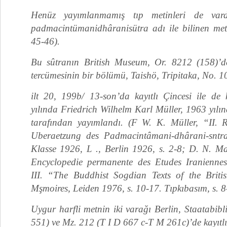
Henüz yayımlanmamış tıp metinleri de vardı
padmacintümanidhâranisütra adı ile bilinen metin
45-46).
Bu sûtranın British Museum, Or. 8212 (158)’d
tercümesinin bir bölümü, Taishö, Tripitaka, No. 1
ilt 20, 199b/ 13-son’da kayıtlı Çincesi ile de k
yılında Fried­rich Wilhelm Karl Müller, 1963 yıl
tarafından yayımlandı. (F W. K. Müller, “II. R
Uberaetzung des Padmacintâmani-dhârani-sntra
Klasse 1926, L ., Berlin 1926, s. 2-8; D. N. Ma
Encyclopedie per­manente des Etudes Iraniennes
III. “The Budd­hist Sogdian Texts of the Briti
Mşmoires, Leiden 1976, s. 10-17. Tıpkıbasım, s. 8
Uygur harfli metnin iki varağı Berlin, Staatabibl
551) ve Mz. 212 (T I D 667 c-T M 261c)’de kayıtlı