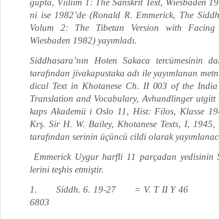
gupta, Vıılıım 1: The Sanskrit Text, Wiesbaden 19
ni ise 1982’de (Ronald R. Emmerick, The Siddh
Volum 2: The Tibetan Version with Facing E
Wiesbaden 1982) yayımladı.
Siddhasara’nın Hoten Sakaca tercümesinin d
tarafından jivakapustaka adı ile yayımlanan met
dical Text in Khotanese Ch. II 003 of the India
Translation and Vocabulary, Avhandlinger utgitt
kaps Akademü i Oslo 11, Hist: Filos, Klasse 1
Krş. Sir H. W. Bailey, Khotanese Texts, I, 1945
tarafın­dan serinin üçüncü cildi olarak yayımlanaca
Emmerick Uygur harfli 11 parçadan yedisinin Sa
lerini teşhis etmiştir.
1. Siddh. 6. 19-27 = V. T 
6803