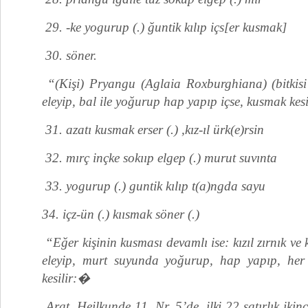
29. -ke yogurup (.) ğuntik kılıp içs[er kusmak]
30. söner.
“(Kişi) Pryangu (Aglaia Roxburghiana) (bitkisi il
eleyip, bal ile yoğurup hap yapıp içse, kusmak kesi
31. azatı kusmak erser (.) ,kız-ıl ürk(e)rsin
32. mırç inçke sokııp elgep (.) murut suvınta
33. yogurup (.) guntik kılıp t(a)ngda sayu
34. içz-ün (.) kıısmak söner (.)
“Eğer kişinin kusması devamlı ise: kızıl zırnık ve 
eleyip, murt suyunda yoğurup, hap yapıp, her
kesilir:�
Arat, Heilkunde 11, Nr. 5’de, ilki 22 satırlık ikincis