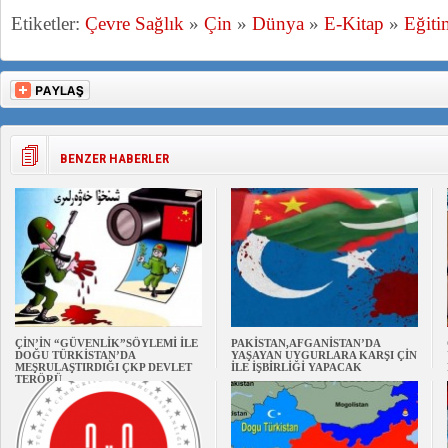
Etiketler:
Çevre Sağlık
»
Çin
»
Dünya
»
E-Kitap
»
Eğiti
BENZER HABERLER
ÇİN’İN “GÜVENLİK”SÖYLEMİ İLE
PAKİSTAN,AFGANİSTAN’DA
DOĞU TÜRKİSTAN’DA
YAŞAYAN UYGURLARA KARŞI ÇİN
MEŞRULAŞTIRDIĞI ÇKP DEVLET
İLE İŞBİRLİĞİ YAPACAK
TERÖRÜ