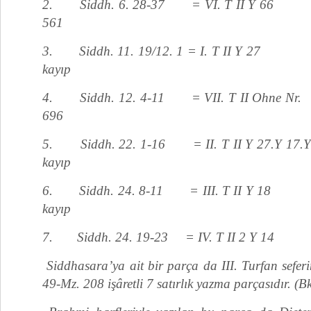
2. Siddh. 6. 28-37 = VI. T
561
3. Siddh. 11. 19/12. 1 = I. T 
kayıp
4. Siddh. 12. 4-11 = VII. T II 
696
5. Siddh. 22. 1-16 = II. T II Y 27.
kayıp
6. Siddh. 24. 8-11 = III. T I
kayıp
7. Siddh. 24. 19-23 = IV. T II 
Siddhasara’ya ait bir parça da III. Turfan sefer
49-Mz. 208 işâretli 7 satırlık yazma parçasıdır. (Bk 