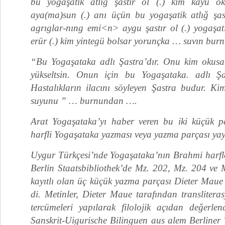
bu yogaşatik atlıg şastır ol (.) kim kayu o
aya(ma)sun (.) anı üçün bu yogaşatik atlığ şastı
agrıglar-nıng emi<n> aygu şastır ol (.) yogaşatik
erür (.) kim yintegü bolsar yorunçka … suvın bur
“Bu Yogaşataka adlı Şastra’dır. Onu kim okusa,
yükseltsin. Onun için bu Yogaşataka. adlı Şa
Hastalıkların ilacını söyleyen Şastra budur. K
suyunu ” … burnundan ….
Arat Yogaşataka’yı haber veren bu iki küçük p
harfli Yogaşataka yazması veya yazma parçası ya
Uygur Türkçesi’nde Yogaşataka’nın Brahmi harfler
Berlin Staatsbibliothek’de Mz. 202, Mz. 204 ve
kayıtlı olan üç küçük yazma parçası Dieter Maue t
di. Metinler, Dieter Maue tarafından transliteras
tercümeleri yapılarak filolojik açıdan değerlen
Sanskrit-Uigurische Bilinguen aus alem Berliner