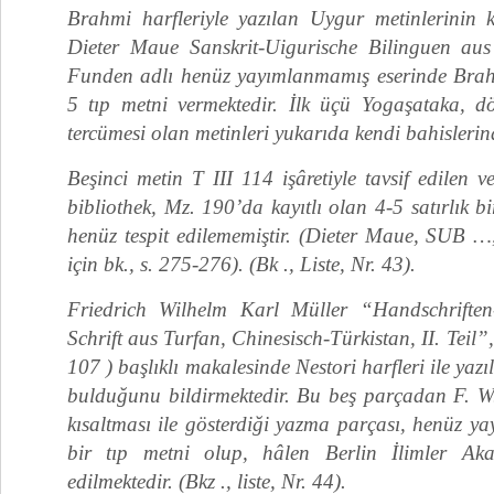
Brahmi harfleriyle yazılan Uygur metinlerinin 
Dieter Maue Sanskrit-Uigurische Bilinguen au
Funden adlı henüz yayımlanmamış eserinde Brahm
5 tıp metni vermektedir. İlk üçü Yogaşataka, 
tercümesi olan metinleri yukarıda kendi bahislerind
Beşinci metin T III 114 işâretiyle tavsif edilen v
bibliothek, Mz. 190’da kayıtlı olan 4-5 satırlık bi
henüz tespit edilememiştir. (Dieter Maue, SUB …
için bk., s. 275-276). (Bk ., Liste, Nr. 43).
Friedrich Wilhelm Karl Müller “Handschriften
Schrift aus Turfan, Chinesisch-Türkistan, II. Teil”
107 ) başlıklı makalesinde Nestori harfleri ile yaz
bulduğunu bildirmektedir. Bu beş parçadan F. W
kısaltması ile gösterdiği yazma parçası, henüz ya
bir tıp metni olup, hâlen Berlin İlimler Ak
edilmektedir. (Bkz ., liste, Nr. 44).