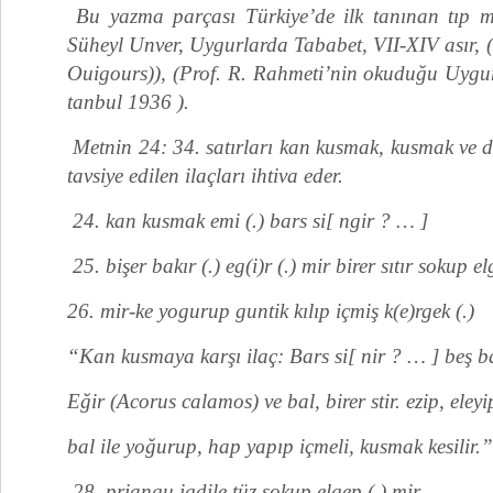
Bu yazma parçası Türkiye’de ilk tanınan tıp me
Süheyl Unver, Uygurlarda Tababet, VII-XIV asır, 
Ouigours)), (Prof. R. Rahmeti’nin okuduğu Uygurc
tanbul 1936 ).
Metnin 24: 34. satırları kan kusmak, kusmak ve d
tavsiye edilen ilaçları ihtiva eder.
24. kan kusmak emi (.) bars si[ ngir ? … ]
25. bişer bakır (.) eg(i)r (.) mir birer sıtır sokup el
26. mir-ke yogurup guntik kılıp içmiş k(e)rgek (.)
“Kan kusmaya karşı ilaç: Bars si[ nir ? … ] beş ba
Eğir (Acorus calamos) ve bal, birer stir. ezip, eleyi
bal ile yoğurup, hap yapıp içmeli, kusmak kesilir.”
28. priangu igdile tüz sokup elgep (.) mir