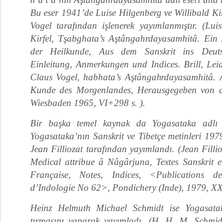
Bu eser 1941’de Luise Hilgenberg ve Willibald Kir
Vogel tarafından işlenerek yayımlanmıştır. (Luis
Kirfel, Tşabghata’s Aştângahrdayasamhitâ. Ein 
der Heilkunde, Aus dem Sanskrit ins Deut
Einleitung, Anmerkungen und Indices. Brill, Le
Claus Vogel, habhata’s Aştângahrdayasamhitâ.
Kunde des Morgenlandes, Herausgegeben von 
Wiesbaden 1965, VI+298 s. ).
Bir başka temel kaynak da Yogasataka adlı m
Yogasataka’nın Sanskrit ve Tibetçe metinleri 197
Jean Filliozat tarafından yayımlandı. (Jean Filli
Me­dical attribue â Nâgârjuna, Textes Sanskrit e
Fran­çaise, Notes, Indices, <Publications de
d’Indologie No 62>, Pondichery (Inde), 1979, X
Heinz Helmuth Michael Schmidt ise Yogasataka
tırmasını yaparak yayımladı. (H. H. M. Schmi