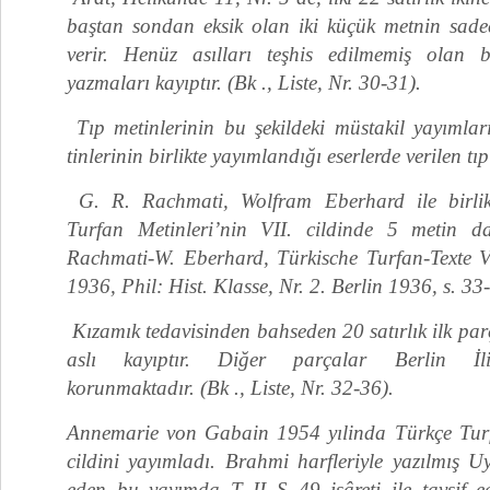
baştan sondan eksik olan iki küçük metnin sadece
verir. Henüz asılları teşhis edilmemiş olan b
yazmaları kayıptır. (Bk ., Liste, Nr. 30-31).
Tıp metinlerinin bu şekildeki müstakil yayımla
tinlerinin birlikte yayımlandığı eserlerde verilen tıp
G. R. Rachmati, Wolfram Eberhard ile birlikt
Turfan Metinleri’nin VII. cildinde 5 metin d
Rachmati-W. Eberhard, Türkische Turfan-Texte 
1936, Phil: Hist. Klasse, Nr. 2. Berlin 1936, s. 33
Kızamık tedavisinden bahseden 20 satırlık ilk par
aslı kayıptır. Diğer parçalar Berlin İli
korunmaktadır. (Bk ., Liste, Nr. 32-36).
Annemarie von Gabain 1954 yılinda Türkçe Turfa
cildini yayımladı. Brahmi harfleriyle yazılmış Uy
eden bu yayımda T II S 49 işâreti ile tavsif e