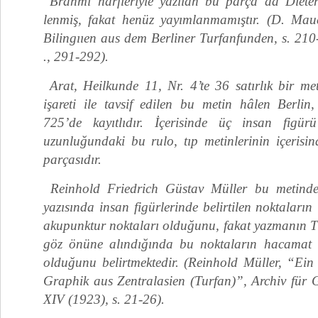
Brahmi harfleriyle yazılan bu parça da Diete
lenmiş, fakat henüz yayımlanmamıştır. (D. Maue
Bilingııen aus dem Berliner Turfanfunden, s. 210-
., 291-292).
Arat, Heilkunde 11, Nr. 4’te 36 satırlık bir me
işareti ile tavsif edilen bu metin hâlen Berlin,
725’de kayıtlıdır. İçerisinde üç insan fig
uzunluğundaki bu rulo, tıp metinlerinin içerisin
parçasıdır.
Reinhold Friedrich Güstav Müller bu metindek
yazısında insan figürlerinde belirtilen noktaları
akupunktur noktaları olduğunu, fakat yazmanın Ti
göz önüne alındığında bu noktaların hacamat 
olduğunu belirtmektedir. (Reinhold Müller, “Ein 
Graphik aus Zentralasien (Turfan)”, Archiv für 
XIV (1923), s. 21-26).