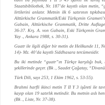
Staatsbibliothek, Nr. 187’de kayıtlı olan metin, “
lirtilerini anlatır. Metnin ilk 6 satırının tıpkıba
Alttürkische Grammatik/Eski Türkçenin Grameri’nd
Gabain, Alttürkische Grammatik, Dritte Auflag
36-37. Krş. A. von Gabain, Eski Türkçenin Gra
Yay ., Ankara 1988, s. 30-31).
Guatr ile ilgili diğer bir metin de Heilkunde 11, Nr
14)- Mz. 40’da kayıtlı Siddhasara tercümesidir.
Bu iki metinde “guatr”ın Türkçe karşılığı buk,
şekillerinde geçer. (Bk ., Saadet Çağatay, “Divan
Türk Dili, sayı 253, 1 Ekim 1962, s. 53-55).
Brahmi harfli ikinci metin T II Y 3 işâreti ile tav
kayıp olan 19 satırlık metindir. Bu metnin aslı hen
(Bk ., Liste, Nr. 37-38).