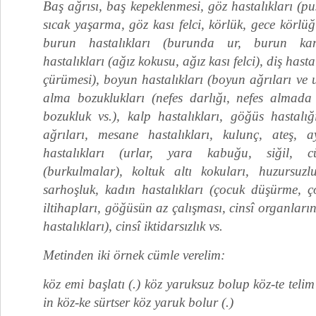
Baş ağrısı, baş kepeklenmesi, göz hastalıkları (p
sıcak yaşarma, göz kası felci, körlük, gece körlüğü
burun hastalıkları (burunda ur, burun kan
hastalıkları (ağız kokusu, ağız kası felci), diş hastal
çürümesi), boyun hastalıkları (boyun ağrıları ve ur
alma bozuklukları (nefes darlığı, nefes almada
bozuk­luk vs.), kalp hastalıkları, göğüs hastalığ
ağrıları, mesane hastalıkları, kulunç, ateş, a
hastalıkları (urlar, yara kabuğu, siğil, c
(burkulmalar), koltuk altı kokuları, huzursuzl
sarhoşluk, kadın hastalıkları (çocuk düşürme,
iltihapları, göğüsün az çalışması, cinsî organların
hastalıkları), cinsî iktidarsızlık vs.
Metinden iki örnek cümle verelim:
köz emi başlatı (.) köz yaruksuz bolup köz-te telim
in köz-ke sürtser köz yaruk bolur (.)