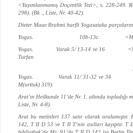
<Yayımlanmamış Doçentlik Tezi>, s. 228-249. Re
298). (Bk ., Liste, Nr. 40-42).
Dieter Maue Brahmi harfli Yogasataka parçalarını ş
Yogas. 10b-13c. =Mz. 20
Yogas. Varak 5/ 13-14 ve 16 =Mz. 20ş
Turfan
Seferi 
Yogas. Varak 11/ 31-32 ve 34 = Mz
M(urttuk) 319).
Arat’ın Heilkunde 11’de Nr. 1. altında topladığı met
Liste, Nr. 4-8).
Arat bu metinleri 137 satır olarak sıralamıştır.
142, T II D 53 ve T II T’nin asılları kayıptır. T 
bibliothek’de Mz. 91’de T II D 142 ise Berlin İl