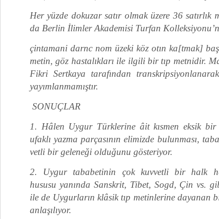
Her yüzde dokuzar satır olmak üzere 36 satırlık 
da Berlin İlimler Akademisi Turfan Kolleksiyonu’
çintamani darnc nom üzeki köz otın ka[tmak] başl
metin, göz hastalıkları ile ilgili bir tıp metnidir
Fikri Sertkaya tarafından transkripsiyonlanara
yayımlanmamıştır.
SONUÇLAR
1. Hâlen Uygur Türklerine âit kısmen eksik bir k
ufaklı yazma parçasının elimizde bulunması, tab
vetli bir geleneği olduğunu gösteriyor.
2. Uygur tababetinin çok kuvvetli bir halk h
hususu yanında Sanskrit, Tibet, Sogd, Çin vs. gib
ile de Uygurların klâsik tıp metinlerine dayanan bi
anlaşılıyor.