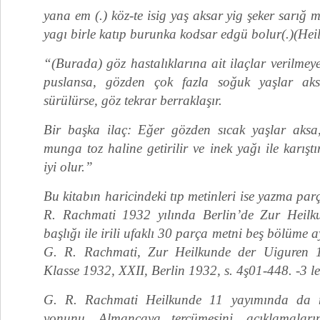
yana em (.) köz-te isig yaş aksar yig şeker sarığ 
yagı birle katıp burunka kodsar edgü bolur(.)(Hei
“(Burada) göz hastalıklarına ait ilaçlar verilmey
puslansa, gözden çok fazla soğuk yaşlar aks
sürülürse, göz tekrar berraklaşır.
Bir başka ilaç: Eğer gözden sıcak yaşlar aksa,
munga toz haline getirilir ve inek yağı ile karışt
iyi olur.”
Bu kitabın haricindeki tıp metinleri ise yazma parç
R. Rachmati 1932 yılında Berlin’de Zur Heilk
başlığı ile irili ufaklı 30 parça metni beş bölüme 
G. R. Rachmati, Zur Heilkunde der Uiguren 1
Klasse 1932, XXII, Berlin 1932, s. 4ş01-448. -3 lev
G. R. Rachmati Heilkunde 11 yayımında da met
yonunu, Almancaya tercümesini, açıklamaların