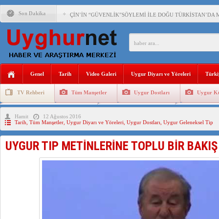
Son Dakika
ÇİN’İN “GÜVENLİK”SÖYLEMİ İLE DOĞU TÜRKİSTAN’DA 
PAKİSTAN,AFGANİSTAN’DA YAŞAYAN UYGURLARA KARŞI Ç
ANAHTAR PARTİ GENEL BAŞKANI AĞIRALİOĞLU : ÇİN’İN
Genel
Tarih
Video Galeri
Uygur Diyarı ve Yöreleri
Türki
ÇİN’İN DOĞU TÜRKİSTAN’DAKİ UYGULAMALARI SİSTEM
TV Rehberi
Tüm Manşetler
Uygur Dostları
Uygur Kü
DİYANET AKADEMİSİ BAŞKANI DOÇ.DR.KAAN : DOĞU TÜR
Uygurlarda Düğün ve Cenaze
Uygur Geleneksel Tip
Uygur Gele
Hamit
12 Ağustos 2016
150 YILDIR KAYNAYAN YARAMIZ : ÇİN İŞGALİNDEKİ DO
Tarih
,
Tüm Manşetler
,
Uygur Diyarı ve Yöreleri
,
Uygur Dostları
,
Uygur Geleneksel Tip
ÇİN’İN UYGUR POLİTİKALARINI ÖVEN DİYANET AKADEM
UYGUR TIP METİNLERİNE TOPLU BİR BAKI
MHP’DEN URUMÇİ KATLİAMI MESAJİ : 05.07.2009 URUM