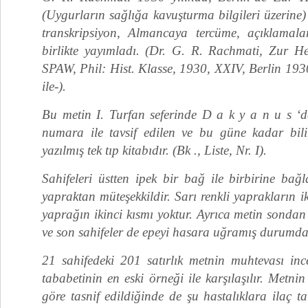
(Uygurların sağlığa kavuşturma bilgileri üzerine) b
transkripsiyon, Almancaya tercüme, açıklamalar
birlikte yayımladı. (Dr. G. R. Rachmati, Zur H
SPAW, Phil: Hist. Klasse, 1930, XXIV, Berlin 1930
ile-).
Bu metin I. Turfan seferinde D a k y a n u s 
numara ile tavsif edilen ve bu güne kadar bili
yazılmış tek tıp kitabıdır. (Bk ., Liste, Nr. I).
Sahifeleri üstten ipek bir bağ ile birbirine bağ
yapraktan müteşekkildir. Sarı renkli yaprakların ik
yaprağın ikinci kısmı yoktur. Ayrıca metin sondan dö
ve son sahifeler de epeyi hasara uğramış durumda
21 sahifedeki 201 satırlık metnin muhtevası in
tababetinin en eski örneği ile karşılaşılır. Metn
göre tasnif edildiğinde de şu hastalıklara ilaç ta