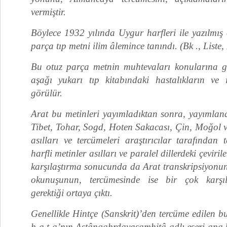
vermiştir.
Böylece 1932 yılında Uygur harfleri ile yazılmış 
parça tıp metni ilim âlemince tanındı. (Bk ., Liste,
Bu otuz parça metnin muhtevaları konularına gör
aşağı yukarı tıp kitabındaki hastalıkların ve il
görülür.
Arat bu metinleri yayımladıktan sonra, yayımlana
Tibet, Tohar, Sogd, Hoten Sakacası, Çin, Moğol vs. 
asılları ve tercümeleri araştırıcılar tarafından 
harfli metinler asılları ve paralel dillerdeki çevirile
karşılaştırma sonucunda da Arat transkripsiyonun
okunuşunun, tercümesinde ise bir çok karşılığ
gerektiği ortaya çıktı.
Genellikle Hintçe (Sanskrit)’den tercüme edilen b
h a t a’nın Aştângahrdayasamhitâ adlı eseri an