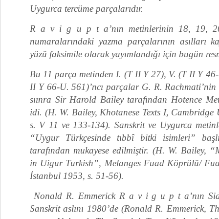
Uygurca tercüme parçalarıdır.
R a v i g u p t a’nın metinlerinin 18, 19, 2
numaralarındaki yazma parçalarının asılları ka
yüzü faksimile olarak yayımlandığı için bugün resm
Bu 11 parça metinden I. (T II Y 27), V. (T II Y 46
II Y 66-U. 561)’ncı parçalar G. R. Rachmati’nin
sıınra Sir Harold Bailey tarafından Hotence Meti
idi. (H. W. Bailey, Khotanese Texts I, Cambridge 
s. V 11 ve 133-134). Sanskrit ve Uygurca metinler
“Uygur Türkçesinde tıbbî bitki isimleri” baş
tarafından mukayese edilmiştir. (H. W. Bailey, 
in Uigur Turkish”, Melanges Fuad Köprülü/ Fu
İs­tanbul 1953, s. 51-56).
Nonald R. Emmerick R a v i g u p t a’nın Sid
Sanskrit aslını 1980’de (Ronald R. Emmerick, T