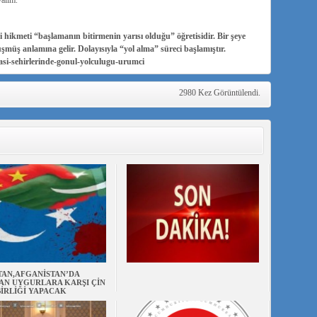
yalım.
 hikmeti “başlamanın bitirmenin yarısı olduğu” öğretisidir. Bir şeye
üşmüş anlamına gelir. Dolayısıyla “yol alma” süreci başlamıştır.
si-sehirlerinde-gonul-yolculugu-urumci
2980 Kez Görüntülendi.
TAN,AFGANİSTAN’DA
AN UYGURLARA KARŞI ÇİN
BİRLİĞİ YAPACAK