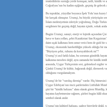
istatistiklerin sustuğu yerde konuşan; tarih, kimlik ve 
Coğrafyası’nın bu kadim eşiğinde, geçmiş ile gelecek 
Bu topraklar, yüzyıllar boyunca İpek Yolu’nun kuzey hatt
bir kavşak olmuştur. Urumçi, bu büyük yürüyüşün sessi
İslam medeniyetinin izleriyle yoğrulmuş; Doğu Türkista
sergilenen bir geçmiş değil; hayatın içinde, sokak ara
Bugün Urumçi, sanayi, enerji ve lojistik açısından Çin’
hava ve kara yolları, şehri Kazakistan’dan Kırgızistan
daim uçak kalkması hem umut verici hem de gizli bir sı
Urumçi, ekonomik hareketliliğin yüksek olduğu bir merk
“Büyüyen şehir, ruhunu da koruyabilecek mi”?
Urumçi’yi asıl farklı kılan, bu sorunun gündelik hayat
kalkınma meselesi değil; aynı zamanda bir kimlik imtiha
arasında, Uygur Türkçesinin sesi, geleneksel ezgiler ve
Çünkü Urumçi’de kültür, bağırarak değil; direnerek va
olduğunu vurgulamalıyım.
Urumçi’de bir “varoluş direnişi” vardır. Hiç bitmesini 
Uygur Edebiyatı’nın öncü şairlerinden Lütfullah Mutelli
şiiri bir “kimlik hafızası” alanı olarak gören Mutellip
hayatını kaybetmesine rağmen, şiirleri bugün hâlâ okunu
sembol olarak anılır.
Urumçi’nin kültürel hafızası, sadece bireylerle değil, 