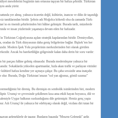
aidiyet meselelerini bugünün tam ortasına taşıyan bir hafıza şehridir. Türkistan
aynı anda yürür.
ında yer almış; yalnızca ticaretin değil, kültürün, inancın ve dilin de taşındığı
z tanıklarından biridir. Şehrin adı Moğolca kökenli olsa da zamanla Türk-
n’ın en önemli şehirlerinden biri hâline gelmiştir. Burada tarih, müzelerde
larında ve insan yüzlerinde yaşamaya devam eden bir hafızadır.
in Türkistan Coğrafyasına açılan stratejik kapılarından biridir. Demiryolları,
’a, oradan da Türk dünyasının daha geniş bölgelerine bağlar. Bişkek’ten her
zıdır. Modern İpek Yolu projelerinin merkezlerinden biri olarak görülen
ezdir. Ancak bu hareketliliğin gölgesinde kalan daha derin bir soru vardır:
ın bir parçası hâline gelmiş olmasıdır. Burada modernleşme yalnızca bir
nıdır. Sokaklarda yükselen apartmanlar, hızla akan trafik ve parlayan vitrinler
 kültürel hafıza kendine yer açmaya çalışır. Bu çaba sessizdir ama inatçıdır.
r olur. Burada, Doğu Türkistan’ımızın “sol yan ağrımız, gönül sızımız”
istemediğimiz bir direniş. Bu direnişin en sembolik isimlerinden biri, modern
ptir. Urumçi ve çevresinde şekillenen kısa ama etkili hayatı boyunca, dili ve
, kalemiyle Uygur halkının suskunluğunu dile getirmiştir. Henüz genç yaşta
r. Adı Urumçi’de yalnızca bir edebiyatçı olarak değil, vicdanı diri tutan bir
yaşayan geleneklerle de taşınır. Bunların başında “Meşrep Geleneği” gelir.