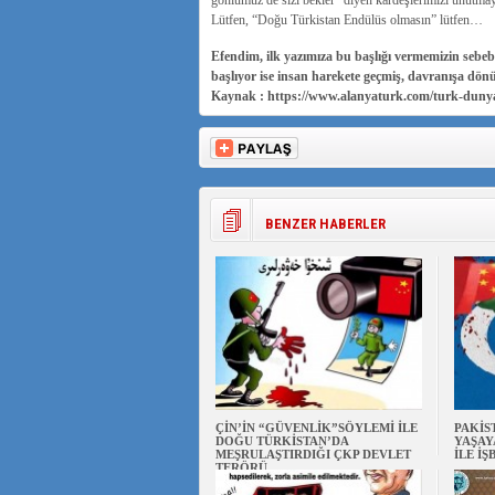
gönlümüz de sizi bekler” diyen kardeşlerimizi unutma
Lütfen, “Doğu Türkistan Endülüs olmasın” lütfen…
Efendim, ilk yazımıza bu başlığı vermemizin sebebi
başlıyor ise insan harekete geçmiş, davranışa dön
Kaynak : https://www.alanyaturk.com/turk-dunya
BENZER HABERLER
ÇİN’İN “GÜVENLİK”SÖYLEMİ İLE
PAKİS
DOĞU TÜRKİSTAN’DA
YAŞAY
MEŞRULAŞTIRDIĞI ÇKP DEVLET
İLE İŞ
TERÖRÜ