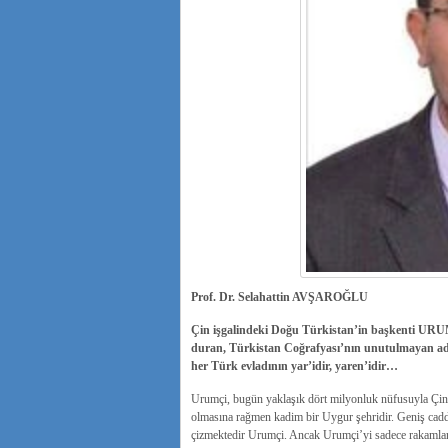
Prof. Dr. Selahattin AVŞAROĞLU
Çin işgalindeki Doğu Türkistan’in başkenti URUMÇ
duran, Türkistan Coğrafyası’nın unutulmayan adıdı
her Türk evladının yar’idir, yaren’idir…
Urumçi, bugün yaklaşık dört milyonluk nüfusuyla Çin’in
olmasına rağmen kadim bir Uygur şehridir. Geniş cadde
çizmektedir Urumçi. Ancak Urumçi’yi sadece rakamlar