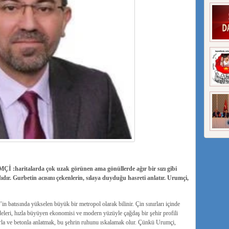
İ :haritalarda çok uzak görünen ama gönüllerde ağır bir sızı gibi
r. Gurbetin acısını çekenlerin, sılaya duyduğu hasreti anlatır. Urumçi,
 batısında yükselen büyük bir metropol olarak bilinir. Çin sınırları içinde
leri, hızla büyüyen ekonomisi ve modern yüzüyle çağdaş bir şehir profili
la ve betonla anlatmak, bu şehrin ruhunu ıskalamak olur. Çünkü Urumçi,