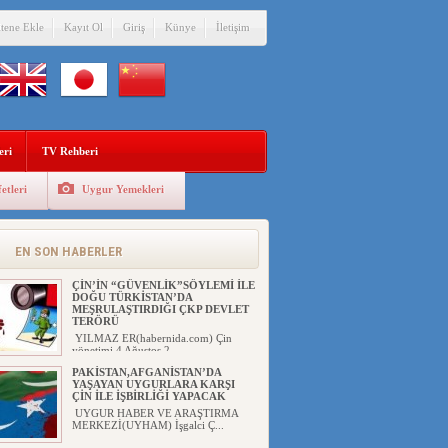
itene Ekle
Kayıt Ol
Giriş
Künye
İletişim
eri
TV Rehberi
etleri
Uygur Yemekleri
EN SON HABERLER
ÇİN’İN “GÜVENLİK”SÖYLEMİ İLE
DOĞU TÜRKİSTAN’DA
MEŞRULAŞTIRDIĞI ÇKP DEVLET
TERÖRÜ
YILMAZ ER(habernida.com) Çin
yönetimi 4 Ağustos 2...
PAKİSTAN,AFGANİSTAN’DA
YAŞAYAN UYGURLARA KARŞI
ÇİN İLE İŞBİRLİĞİ YAPACAK
UYGUR HABER VE ARAŞTIRMA
MERKEZİ(UYHAM) İşgalci Ç...