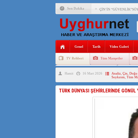
Son Dakika
ÇİN’İN “GÜVENLİK”SÖ
PAKİSTAN,AFGANİSTAN
ANAHTAR PARTİ GENEL 
Genel
Tarih
Video Galeri
ÇİN’İN DOĞU TÜRKİST
TV Rehberi
Tüm Manşetler
DİYANET AKADEMİSİ B
Uygurlarda Düğün ve Cenaze
Uygur 
Hamit
16 Mart 2026
Analiz
,
Çin
,
Doğu 
150 YILDIR KAYNAYAN
Soykırım
,
Tüm Ma
ÇİN’İN UYGUR POLİTİ
TÜRK DÜNYASI ŞEHİRLERİNDE GÖNÜL 
MHP’DEN URUMÇİ KATL
ÇİN’İN ANKARA BÜYÜKE