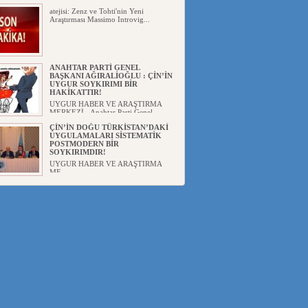
atejisi: Zenz ve Tohti'nin Yeni
Araştırması Massimo Introvig...
ANAHTAR PARTİ GENEL
BAŞKANI AĞIRALİOĞLU : ÇİN’İN
UYGUR SOYKIRIMI BİR
HAKİKATTIR!
UYGUR HABER VE ARAŞTIRMA
MERKEZİ Anahtar Parti Genel
Başka...
ÇİN’İN DOĞU TÜRKİSTAN’DAKİ
UYGULAMALARI SİSTEMATİK
POSTMODERN BİR
SOYKIRIMDIR!
UYGUR HABER VE ARAŞTIRMA
ME...
DİYANET AKADEMİSİ BAŞKANI
DOÇ.DR.KAAN : DOĞU
TÜRKİSTAN BİZİM KIRMIZI
ÇİZGİMİZDİR!”
UYGUR HABER VE ARAŞTIRMA
MERKEZİ(UYHAM) 19...
150 YILDIR KAYNAYAN YARAMIZ
: ÇİN İŞGALİNDEKİ DOĞU
TÜRKİSTAN
Mete YAVUZ( yenişafak.com) İkinci
Dünya Sa...
ÇİN’İN UYGUR POLİTİKALARINI