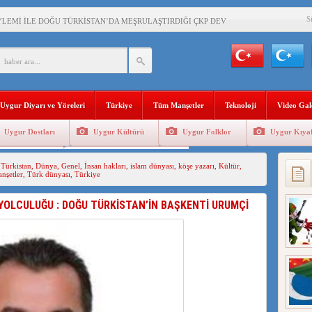
S
YLEMİ İLE DOĞU TÜRKİSTAN’DA MEŞRULAŞTIRDIĞI ÇKP DEVLET TERÖRÜ
’DA YAŞAYAN UYGURLARA KARŞI ÇİN İLE İŞBİRLİĞİ YAPACAK
BAŞKANI AĞIRALİOĞLU : ÇİN’İN UYGUR SOYKIRIMI BİR HAKİKATTIR!
Uygur Diyarı ve Yöreleri
Türkiye
Tüm Manşetler
Teknoloji
Video Gal
AN’DAKİ UYGULAMALARI SİSTEMATİK POSTMODERN BİR SOYKIRIMDIR!
Uygur Dostları
Uygur Kültürü
Uygur Folklor
Uygur Kıyaf
AŞKANI DOÇ.DR.KAAN : DOĞU TÜRKİSTAN BİZİM KIRMIZI ÇİZGİMİZDİR!”
Geleneksel Tip
Uygur Geleneksel Sporlar
Türkistan
,
Dünya
,
Genel
,
İnsan hakları
,
islam dünyası
,
köşe yazarı
,
Kültür
,
 YARAMIZ : ÇİN İŞGALİNDEKİ DOĞU TÜRKİSTAN
nşetler
,
Türk dünyası
,
Türkiye
KALARINI ÖVEN DİYANET AKADEMİSİ BAŞKANI’NA TEPKİLER SÜRÜYOR
YOLCULUĞU : DOĞU TÜRKİSTAN’İN BAŞKENTİ URUMÇİ
İAMI MESAJİ : 05.07.2009 URUMÇİ ŞEHİTLERİNİ RAHMETLE ANIYORUZ
LÇİSİ JİANG’İN TRABZON ZİYARETİ