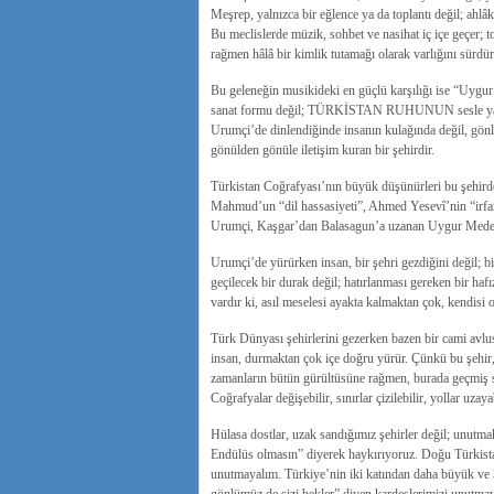
Meşrep, yalnızca bir eğlence ya da toplantı değil; ahlâ
Bu meclislerde müzik, sohbet ve nasihat iç içe geçer;
rağmen hâlâ bir kimlik tutamağı olarak varlığını sürdür
Bu geleneğin musikideki en güçlü karşılığı ise “Uygur 
sanat formu değil; TÜRKİSTAN RUHUNUN sesle yazılmış
Urumçi’de dinlendiğinde insanın kulağında değil, gön
gönülden gönüle iletişim kuran bir şehirdir.
Türkistan Coğrafyası’nın büyük düşünürleri bu şehirde
Mahmud’un “dil hassasiyeti”, Ahmed Yesevî’nin “irfan
Urumçi, Kaşgar’dan Balasagun’a uzanan Uygur Medeniye
Urumçi’de yürürken insan, bir şehri gezdiğini değil; b
geçilecek bir durak değil; hatırlanması gereken bir hafız
vardır ki, asıl meselesi ayakta kalmaktan çok, kendisi o
Türk Dünyası şehirlerini gezerken bazen bir cami avlu
insan, durmaktan çok içe doğru yürür. Çünkü bu şehir, b
zamanların bütün gürültüsüne rağmen, burada geçmiş s
Coğrafyalar değişebilir, sınırlar çizilebilir, yollar uzay
Hülasa dostlar, uzak sandığımız şehirler değil; unutma
Endülüs olmasın” diyerek haykırıyoruz. Doğu Türkistan
unutmayalım. Türkiye’nin iki katından daha büyük ve 