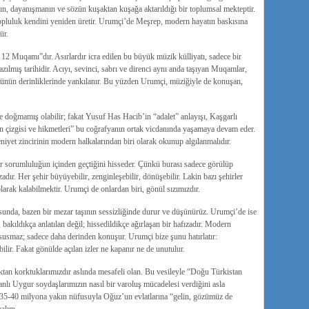
kın, dayanışmanın ve sözün kuşaktan kuşağa aktarıldığı bir toplumsal mekteptir.
 topluluk kendini yeniden üretir. Urumçi’de Meşrep, modern hayatın baskısına
ür.
12 Muqamı”dır. Asırlardır icra edilen bu büyük müzik külliyatı, sadece bir
 tarihidir. Acıyı, sevinci, sabrı ve direnci aynı anda taşıyan Muqamlar,
lünün derinliklerinde yankılanır. Bu yüzden Urumçi, müziğiyle de konuşan,
 doğmamış olabilir; fakat Yusuf Has Hacib’in “adalet” anlayışı, Kaşgarlı
 çizgisi ve hikmetleri” bu coğrafyanın ortak vicdanında yaşamaya devam eder.
t zincirinin modern halkalarından biri olarak okunup algılanmalıdır.
ir sorumluluğun içinden geçtiğini hisseder. Çünkü burası sadece görülüp
adır. Her şehir büyüyebilir, zenginleşebilir, dönüşebilir. Lakin bazı şehirler
larak kalabilmektir. Urumçi de onlardan biri, gönül sızımızdır.
sunda, bazen bir mezar taşının sessizliğinde durur ve düşünürüz. Urumçi’de ise
akıldıkça anlatılan değil; hissedildikçe ağırlaşan bir hafızadır. Modern
usmaz; sadece daha derinden konuşur. Urumçi bize şunu hatırlatır:
abilir. Fakat gönülde açılan izler ne kapanır ne de unutulur.
ktan korktuklarımızdır aslında mesafeli olan. Bu vesileyle “Doğu Türkistan
lı Uygur soydaşlarımızın nasıl bir varoluş mücadelesi verdiğini asla
35-40 milyona yakın nüfusuyla Oğuz’un evlatlarına “gelin, gözümüz de