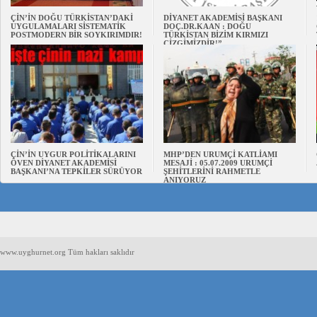
ÇİN’İN DOĞU TÜRKİSTAN’DAKİ
DİYANET AKADEMİSİ BAŞKANI
UYGULAMALARI SİSTEMATİK
DOÇ.DR.KAAN : DOĞU
POSTMODERN BİR SOYKIRIMDIR!
TÜRKİSTAN BİZİM KIRMIZI
ÇİZGİMİZDİR!”
ÇİN’İN UYGUR POLİTİKALARINI
MHP’DEN URUMÇİ KATLİAMI
ÖVEN DİYANET AKADEMİSİ
MESAJİ : 05.07.2009 URUMÇİ
BAŞKANI’NA TEPKİLER SÜRÜYOR
ŞEHİTLERİNİ RAHMETLE
ANIYORUZ
www.uyghurnet.org Tüm hakları saklıdır