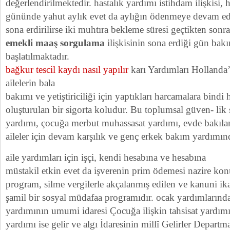
değerlendirilmektedir. hastalık yardımı istihdam ilişkisi, h
gününde yahut aylık evet da aylığın ödenmeye devam ed
sona erdirilirse iki muhtıra bekleme süresi geçtikten sonr
emekli maaş sorgulama
ilişkisinin sona erdiği gün bak
başlatılmaktadır.
bağkur tescil kaydı nasıl yapılır
karı Yardımları Hollanda’
ailelerin bala
bakımı ve yetiştiriciliği için yaptıkları harcamalara bind
oluşturulan bir sigorta koludur. Bu toplumsal güven- lik
yardımı, çocuğa merbut muhassasat yardımı, evde bakıla
aileler için devam karşılık ve genç erkek bakım yardımın
aile yardımları için işçi, kendi hesabına ve hesabına
müstakil etkin evet da işverenin prim ödemesi nazire kon
program, silme vergilerle akçalanmış edilen ve kanuni ika
şamil bir sosyal müdafaa programıdır. ocak yardımlarında
yardımının umumi idaresi Çocuğa ilişkin tahsisat yardım
yardımı ise gelir ve algı İdaresinin millî Gelirler Departm