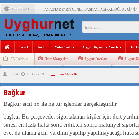
Son Dakika
ANAHTAR PARTİ GENEL BAŞKANI AĞIRALİOĞLU : ÇİN’İN
ÇİN’İN DOĞU TÜRKİSTAN’DAKİ UYGULAMALARI SİSTEM
DİYANET AKADEMİSİ BAŞKANI DOÇ.DR.KAAN : DOĞU TÜR
150 YILDIR KAYNAYAN YARAMIZ : ÇİN İŞGALİNDEKİ DO
Genel
Tarih
Video Galeri
Uygur Diyarı ve Yöreleri
Türki
ÇİN’İN UYGUR POLİTİKALARINI ÖVEN DİYANET AKADEM
TV Rehberi
Tüm Manşetler
Uygur Dostları
Uygur Kü
MHP’DEN URUMÇİ KATLİAMI MESAJİ : 05.07.2009 URUM
Uygurlarda Düğün ve Cenaze
Uygur Geleneksel Tip
Uygur Gele
Hamit
01 Ocak 2014
Tüm Manşetler
ÇİN’İN ANKARA BÜYÜKELÇİSİ JİANG’İN TRABZON ZİYAR
İŞGALCİ ÇİN’DEN “FETİHLER SULTANI MEHMET”DİZİSİN
Bağkur
SAADET PARTİSİ İLÇE BAŞKANI : TEMMUZ AYI,DOĞU TÜR
Bağkur sicil no ile ne tür işlemler gerçekleştirilir
İŞGALCİ ÇİN,DOĞU TÜRKİSTAN’DA EN AZ 143 BİN UYGU
bağkur Bu çerçevede, sigortalanan kişiler için dert yardı
süresi en fazla hafta sona erdikten sonra maluliyet sigort
evet da ulama gelir yardımı yapılıp yapılmayacağı hususu