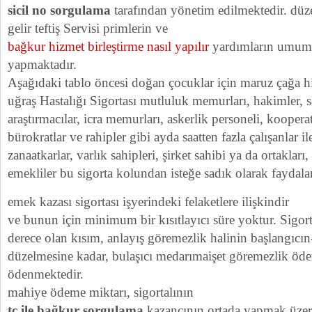
sicil no sorgulama
tarafından yönetim edilmektedir. düz
gelir teftiş Servisi primlerin ve
bağkur hizmet birleştirme nasıl yapılır
yardımların umumi
yapmaktadır.
Aşağıdaki tablo öncesi doğan çocuklar için maruz çağa 
uğraş Hastalığı Sigortası mutluluk memurları, hakimler, s
araştırmacılar, icra memurları, askerlik personeli, kooperat
bürokratlar ve rahipler gibi ayda saatten fazla çalışanlar il
zanaatkarlar, varlık sahipleri, şirket sahibi ya da ortakları,
emekliler bu sigorta kolundan isteğe sadık olarak faydala
emek kazası sigortası işyerindeki felaketlere ilişkindir
ve bunun için minimum bir kısıtlayıcı süre yoktur. Sigor
derece olan kısım, anlayış göremezlik halinin başlangıcın
düzelmesine kadar, bulaşıcı medarımaişet göremezlik öde
ödenmektedir.
mahiye ödeme miktarı, sigortalının
tc ile bağkur sorgulama
kazancının ortada yapmak üzer