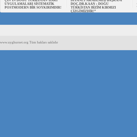
UYGULAMALARI SİSTEMATİK
DOÇ.DR.KAAN : DOĞU
POSTMODERN BİR SOYKIRIMDIR!
TÜRKİSTAN BİZİM KIRMIZI
ÇİZGİMİZDİR!”
www.uyghurnet.org Tüm hakları saklıdır