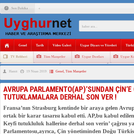
Son Dakika
ANAHTAR PARTİ GENEL BAŞKANI AĞIRALİOĞLU : ÇİN’İN
ÇİN’İN DOĞU TÜRKİSTAN’DAKİ UYGULAMALARI SİSTEM
DİYANET AKADEMİSİ BAŞKANI DOÇ.DR.KAAN : DOĞU TÜR
Genel
Tarih
Video Galeri
Uygur Diyarı ve Yöreleri
Türki
150 YILDIR KAYNAYAN YARAMIZ : ÇİN İŞGALİNDEKİ DO
TV Rehberi
Tüm Manşetler
Uygur Dostları
Uygur Kü
ÇİN’İN UYGUR POLİTİKALARINI ÖVEN DİYANET AKADEM
Uygurlarda Düğün ve Cenaze
Uygur Geleneksel Tip
Uygur Gele
Hamit
19 Nisan 2019
Genel
,
Tüm Manşetler
MHP’DEN URUMÇİ KATLİAMI MESAJİ : 05.07.2009 URUM
ÇİN’İN ANKARA BÜYÜKELÇİSİ JİANG’İN TRABZON ZİYAR
AVRUPA PARLAMENTO(AP)’SUNDAN ÇİN’E Ç
İŞGALCİ ÇİN’DEN “FETİHLER SULTANI MEHMET”DİZİSİN
TUTUKLAMALARA DERHAL SON VER !
Fransa’nın Strasburg kentinde bir araya gelen Avr
ortak bir karar tasarısı kabul etti. AP,bu kabul edilen
Keyfi tutukluluk hallerine derhal son verin’ çağrısı y
Parlamentosu,ayrıca, Çin yönetiminden Doğu Türkis