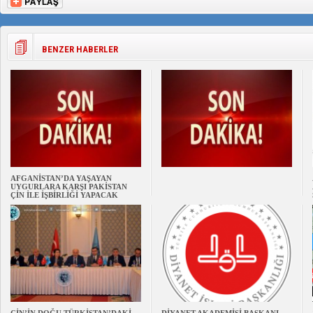
BENZER HABERLER
AFGANİSTAN’DA YAŞAYAN
UYGURLARA KARŞI PAKİSTAN
ÇİN İLE İŞBİRLİĞİ YAPACAK
ÇİN’İN DOĞU TÜRKİSTAN’DAKİ
DİYANET AKADEMİSİ BAŞKANI