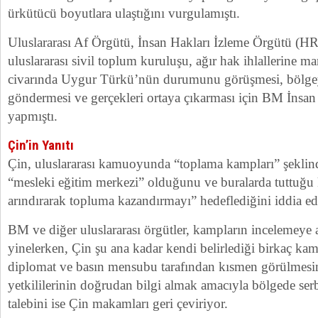
ürkütücü boyutlara ulaştığını vurgulamıştı.
Uluslararası Af Örgütü, İnsan Hakları İzleme Örgütü (H
uluslararası sivil toplum kuruluşu, ağır hak ihlallerine m
civarında Uygur Türkü’nün durumunu görüşmesi, bölge
göndermesi ve gerçekleri ortaya çıkarması için BM İnsan
yapmıştı.
Çin’in Yanıtı
Çin, uluslararası kamuoyunda “toplama kampları” şeklind
“mesleki eğitim merkezi” olduğunu ve buralarda tuttuğu kiş
arındırarak topluma kazandırmayı” hedeflediğini iddia e
BM ve diğer uluslararası örgütler, kampların incelemeye a
yinelerken, Çin şu ana kadar kendi belirlediği birkaç ka
diplomat ve basın mensubu tarafından kısmen görülmesi
yetkililerinin doğrudan bilgi almak amacıyla bölgede se
talebini ise Çin makamları geri çeviriyor.