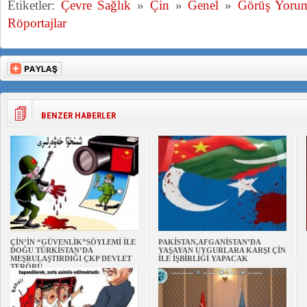
Etiketler:
Çevre Sağlık
»
Çin
»
Genel
»
Görüş Yoru
Röportajlar
BENZER HABERLER
ÇİN’İN “GÜVENLİK”SÖYLEMİ İLE
PAKİSTAN,AFGANİSTAN’DA
DOĞU TÜRKİSTAN’DA
YAŞAYAN UYGURLARA KARŞI ÇİN
MEŞRULAŞTIRDIĞI ÇKP DEVLET
İLE İŞBİRLİĞİ YAPACAK
TERÖRÜ