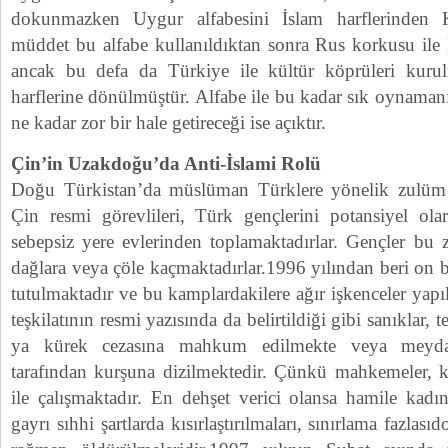
dokunmazken Uygur alfabesini İslam harflerinden Kr
müddet bu alfabe kullanıldıktan sonra Rus korkusu ile L
ancak bu defa da Türkiye ile kültür köprüleri kurul
harflerine dönülmüştür. Alfabe ile bu kadar sık oynamanı
ne kadar zor bir hale getireceği ise açıktır.
Çin’in Uzakdoğu’da Anti-İslami Rolü
Doğu Türkistan’da müslüman Türklere yönelik zulüm ş
Çin resmi görevlileri, Türk gençlerini potansiyel olar
sebepsiz yere evlerinden toplamaktadırlar. Gençler bu
dağlara veya çöle kaçmaktadırlar.1996 yılından beri on
tutulmaktadır ve bu kamplardakilere ağır işkenceler yapıl
teşkilatının resmi yazısında da belirtildiği gibi sanıklar, 
ya kürek cezasına mahkum edilmekte veya meydan
tarafından kurşuna dizilmektedir. Çünkü mahkemeler, ko
ile çalışmaktadır. En dehşet verici olansa hamile kadın
gayrı sıhhi şartlarda kısırlaştırılmaları, sınırlama fazlası