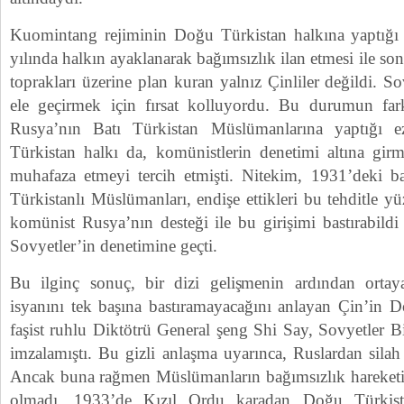
Kuomintang rejiminin Doğu Türkistan halkına yaptığı
yılında halkın ayaklanarak bağımsızlık ilan etmesi ile s
toprakları üzerine plan kuran yalnız Çinliler değildi. 
ele geçirmek için fırsat kolluyordu. Bu durumun fa
Rusya’nın Batı Türkistan Müslümanlarına yaptığı e
Türkistan halkı da, komünistlerin denetimi altına gi
muhafaza etmeyi tercih etmişti. Nitekim, 1931’deki b
Türkistanlı Müslümanları, endişe ettikleri bu tehditle y
komünist Rusya’nın desteği ile bu girişimi bastırabild
Sovyetler’in denetimine geçti.
Bu ilginç sonuç, bir dizi gelişmenin ardından ortay
isyanını tek başına bastıramayacağını anlayan Çin’in D
faşist ruhlu Diktötrü General şeng Shi Say, Sovyetler Bir
imzalamıştı. Bu gizli anlaşma uyarınca, Ruslardan silah 
Ancak buna rağmen Müslümanların bağımsızlık hareketi
olmadı. 1933’de Kızıl Ordu karadan Doğu Türkist