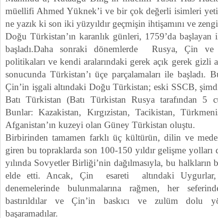
müellifi Ahmed Yüknek’i ve bir çok değerli isimleri yeti
ne yazık ki son iki yüzyıldır geçmişin ihtişamını ve zengi
Doğu Türkistan’ın karanlık günleri, 1759’da başlayan il
başladı.Daha sonraki dönemlerde Rusya, Çin ve İ
politikaları ve kendi aralarındaki gerek açık gerek gizli
sonucunda Türkistan’ı üçe parçalamaları ile başladı.
Çin’in işgali altındaki Doğu Türkistan; eski SSCB, şimdi
Batı Türkistan (Batı Türkistan Rusya tarafından 5 
Bunlar: Kazakistan, Kırgızistan, Tacikistan, Türkmeni
Afganistan’ın kuzeyi olan Güney Türkistan oluştu.
Birbirinden tamamen farklı üç kültürün, dilin ve meden
giren bu topraklarda son 100-150 yıldır gelişme yolları
yılında Sovyetler Birliği’nin dağılmasıyla, bu halkların b
elde etti. Ancak, Çin esareti altındaki Uygurlar
denemelerinde bulunmalarına rağmen, her seferind
bastırıldılar ve Çin’in baskıcı ve zulüm dolu y
başaramadılar.