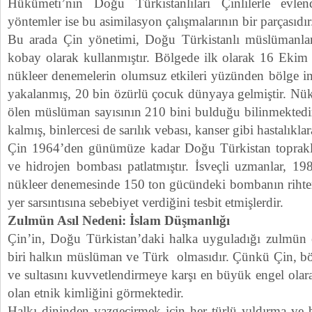
Hükümeti’nin Doğu Türkistanlıları Çinlilerle evle
yöntemler ise bu asimilasyon çalışmalarının bir parçasıdır
Bu arada Çin yönetimi, Doğu Türkistanlı müslümanlar
kobay olarak kullanmıştır. Bölgede ilk olarak 16 Ekim 
nükleer denemelerin olumsuz etkileri yüzünden bölge in
yakalanmış, 20 bin özürlü çocuk dünyaya gelmiştir. Nük
ölen müslüman sayısının 210 bini bulduğu bilinmektedir.
kalmış, binlercesi de sarılık vebası, kanser gibi hastalıkla
Çin 1964’den günümüze kadar Doğu Türkistan toprakla
ve hidrojen bombası patlatmıştır. İsveçli uzmanlar, 198
nükleer denemesinde 150 ton gücündeki bombanın rihter 
yer sarsıntısına sebebiyet verdiğini tesbit etmişlerdir.
Zulmün Asıl Nedeni: İslam Düşmanlığı
Çin’in, Doğu Türkistan’daki halka uyguladığı zulmün 
biri halkın müslüman ve Türk olmasıdır. Çünkü Çin, bö
ve sultasını kuvvetlendirmeye karşı en büyük engel olara
olan etnik kimliğini görmektedir.
Halkı dininden vazgeçirmek için her türlü yıldırma ve 