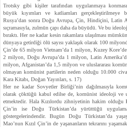
Trotsky gibi kişiler tarafından uygulanmaya konması
büyük kıyımları ve katliamları gerçekleştirilmeye b
Rusya’dan sonra Doğu Avrupa, Çin, Hindiçini, Latin A
sıçramasıyla, zulmün çapı daha da büyüdü. Ve bu ideoloj
bıraktı. Her ne kadar kesin rakamlara ulaşılması mümkü
dünyaya getirdiği ölü sayısı yaklaşık olarak 100 milyo
Çin’de 65 milyon Vietnam’da 1 milyon, Kuzey Kore’d
2 milyon, Doğu Avrupa’da 1 milyon, Latin Amerika’da
milyon, Afganistan’da 1,5 milyon ve uluslararası komüni
olmayan komünist partilerin neden olduğu 10.000 civ
Kara Kitabı, Doğan Yayınları, s. 17)
Her ne kadar Sovyetler Birliği’nin dağılmasıyla komü
olarak çöktüğü kabul edilse de, komünist ideoloji ve
etmektedir. Hala Kızılordu zihniyetinin hakim olduğu 
Çin’in ise Doğu Türkistan’da yürüttüğü uygula
göstergelerindendir. Bugün Doğu Türkistan’da yaş
Mao’nun Kızıl Çin’in de yaşananların tekrarını yaşamakt