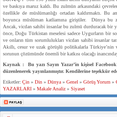
ve baskıya maruz kaldı. Bu zulmün arkasındaki çevreler
özellikle de müslümanlığı ortadan kaldırmaktı. Bu am
boyunca müslüman katliamına giriştiler. Dünya bu 
Ancak, vicdan sahibi insanlar bu zulmü durduracak bir yo
önce, Doğu Türkistan meselesi sadece Uygurların bir s
ve onların tüm sorumlulukları vicdan sahibi insanlar tar
Akıllı, cesur ve uzak görüşlü politikalarla Türkiye’nin
sorunun çözümünde önemli bir katkısı olacağı inancında
Kaynak : Bu yazı Sayın Yazar’in kişisel Facebook
düzenlenerek yayınlanmıştır. Kendilerine teşekkür ede
Etiketler:
Çin
»
Din
»
Dünya
»
Genel
»
Görüş Yorum
»
YAZARLARI
»
Makale Analiz
»
Siyaset