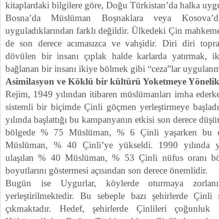
kitaplardaki bilgilere göre, Doğu Türkistan’da halka uygu
Bosna’da Müslüman Boşnaklara veya Kosova’d
uyguladıklarından farklı değildir. Ülkedeki Çin mahkeme
de son derece acımasızca ve vahşidir. Diri diri top
dövülen bir insanı çıplak halde karlarda yatırmak, i
bağlanan bir insanı ikiye bölmek gibi “ceza”lar uygulanmı
Asimilasyon ve Köklü bir kültürü Yoketmeye Yöneli
Rejim, 1949 yılından itibaren müslümanları imha ederk
sistemli bir biçimde Çinli göçmen yerleştirmeye başla
yılında başlattığı bu kampanyanın etkisi son derece düş
bölgede % 75 Müslüman, % 6 Çinli yaşarken bu 
Müslüman, % 40 Çinli’ye yükseldi. 1990 yılında y
ulaşılan % 40 Müslüman, % 53 Çinli nüfus oranı böl
boyutlarını göstermesi açısından son derece önemlidir.
Bugün ise Uygurlar, köylerde oturmaya zorlanırk
yerleştirilmektedir. Bu sebeple bazı şehirlerde Çinl
çıkmaktadır. Hedef, şehirlerde Çinlileri çoğunluk 