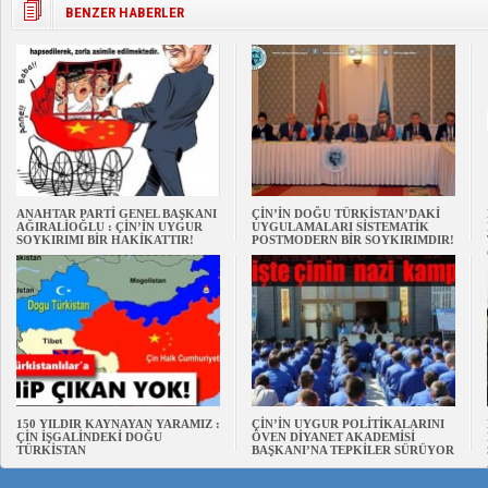
BENZER HABERLER
ANAHTAR PARTİ GENEL BAŞKANI
ÇİN’İN DOĞU TÜRKİSTAN’DAKİ
AĞIRALİOĞLU : ÇİN’İN UYGUR
UYGULAMALARI SİSTEMATİK
SOYKIRIMI BİR HAKİKATTIR!
POSTMODERN BİR SOYKIRIMDIR!
150 YILDIR KAYNAYAN YARAMIZ :
ÇİN’İN UYGUR POLİTİKALARINI
ÇİN İŞGALİNDEKİ DOĞU
ÖVEN DİYANET AKADEMİSİ
TÜRKİSTAN
BAŞKANI’NA TEPKİLER SÜRÜYOR