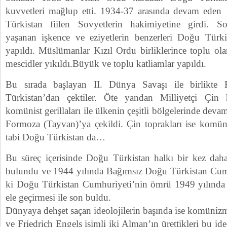
kuvvetleri mağlup etti. 1934-37 arasında devam eden
Türkistan fiilen Sovyetlerin hakimiyetine girdi. S
yaşanan işkence ve eziyetlerin benzerleri Doğu Türk
yapıldı. Müslümanlar Kızıl Ordu birliklerince toplu olar
mescidler yıkıldı.Büyük ve toplu katliamlar yapıldı.
Bu sırada başlayan II. Dünya Savaşı ile birlikte 
Türkistan’dan çektiler. Öte yandan Milliyetçi Çi
komünist gerillaları ile ülkenin çeşitli bölgelerinde dev
Formoza (Tayvan)’ya çekildi. Çin toprakları ise komüni
tabi Doğu Türkistan da…
Bu süreç içerisinde Doğu Türkistan halkı bir kez daha
bulundu ve 1944 yılında Bağımsız Doğu Türkistan Cumh
ki Doğu Türkistan Cumhuriyeti’nin ömrü 1949 yılında 
ele geçirmesi ile son buldu.
Dünyaya dehşet saçan ideolojilerin başında ise komüniz
ve Friedrich Engels isimli iki Alman’ın ürettikleri bu ide