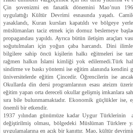
Çin şovenizmi en fanatik dönemini Mao’nun 1966-
uygulattığı Kültür Devrimi esnasında yaşadı. Camile
yasaklandı, Kuran kursları kapatıldı ve bölgeye yerleşt
müslümanları taciz etmek için domuz beslemeye başladı
propagandası yapıldı. Ayrıca bütün iletişim araçları vas
soğutulmaları için yoğun çaba harcandı. Dini ilimle
bilgilere sahip öncü kişilerin halkı eğitmeleri ise 
rağmen halkın İslami kimliği yok edilemedi.Türk ha
sindirme ve baskı yöntemi ise eğitim alanında kendini 
üniversitelerde eğitim Çincedir. Öğrencilerin ise an
Okullarda din dersi programlarının esası ateizm üzerin
eğitim yapan orta dereceli okullar gelişmiş imkanlara s
sıra bile bulunmamaktadır. Ekonomik güçlükler ise, e
önemli bir etkendir.
1937 yılından günümüze kadar Uygur Türklerinin a
değiştirilmiş olması, bölgedeki Müslüman Türklere ya
uygulamalarına en açık bir kanıttır. Mao, kültür devrim