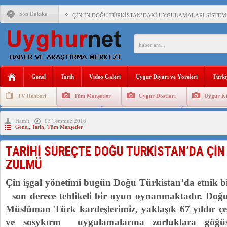
Son Dakika
ÇİN’İN DOĞU TÜRKİSTAN’DAKİ UYGULAMALARI SİSTEM
DİYANET AKADEMİSİ BAŞKANI DOÇ.DR.KAAN : DOĞU TÜR
150 YILDIR KAYNAYAN YARAMIZ : ÇİN İŞGALİNDEKİ DO
ÇİN’İN UYGUR POLİTİKALARINI ÖVEN DİYANET AKADEM
Genel
Tarih
Video Galeri
Uygur Diyarı ve Yöreleri
Türki
MHP’DEN URUMÇİ KATLİAMI MESAJİ : 05.07.2009 URUM
TV Rehberi
Tüm Manşetler
Uygur Dostları
Uygur Kü
ÇİN’İN ANKARA BÜYÜKELÇİSİ JİANG’İN TRABZON ZİYAR
Uygurlarda Düğün ve Cenaze
Uygur Geleneksel Tip
Uygur Gele
Hamit
03 Temmuz 2016
İŞGALCİ ÇİN’DEN “FETİHLER SULTANI MEHMET”DİZİSİN
Genel
,
Tarih
,
Tüm Manşetler
SAADET PARTİSİ İLÇE BAŞKANI : TEMMUZ AYI,DOĞU TÜR
TARİHİ SÜREÇTE DOĞU TÜRKİSTAN’DA ÇİN 
İŞGALCİ ÇİN,DOĞU TÜRKİSTAN’DA EN AZ 143 BİN UYGU
ZULMÜ
Çin işgal yönetimi bugün Doğu Türkistan’da etnik b
son derece tehlikeli bir oyun oynanmaktadır. Doğ
Müslüman Türk kardeşlerimiz, yaklaşık 67 yıldır çeşi
ve sosykırm uygulamalarına zorluklara göğü