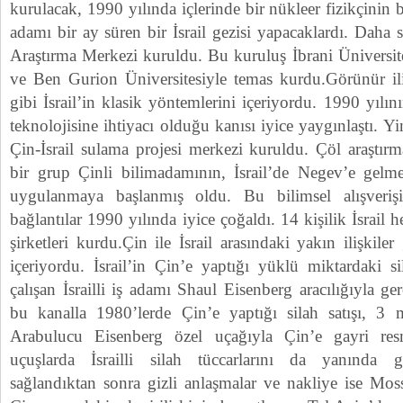
kurulacak, 1990 yılında içlerinde bir nükleer fizikçinin
adamı bir ay süren bir İsrail gezisi yapacaklardı. Daha 
Araştırma Merkezi kuruldu. Bu kuruluş İbrani Üniversite
ve Ben Gurion Üniversitesiyle temas kurdu.Görünür ilişk
gibi İsrail’in klasik yöntemlerini içeriyordu. 1990 yılını
teknolojisine ihtiyacı olduğu kanısı iyice yaygınlaştı. Yi
Çin-İsrail sulama projesi merkezi kuruldu. Çöl araştır
bir grup Çinli bilimadamının, İsrail’de Negev’e gelme
uygulanmaya başlanmış oldu. Bu bilimsel alışveri
bağlantılar 1990 yılında iyice çoğaldı. 14 kişilik İsrail h
şirketleri kurdu.Çin ile İsrail arasındaki yakın ilişkiler
içeriyordu. İsrail’in Çin’e yaptığı yüklü miktardaki s
çalışan İsrailli iş adamı Shaul Eisenberg aracılığıyla gerç
bu kanalla 1980’lerde Çin’e yaptığı silah satışı, 3 
Arabulucu Eisenberg özel uçağıyla Çin’e gayri res
uçuşlarda İsrailli silah tüccarlarını da yanında g
sağlandıktan sonra gizli anlaşmalar ve nakliye ise Mossa