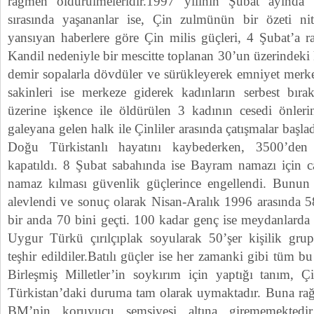
rağmen öldürülmeleridir.1997 yılının Şubat ayında t
sırasında yaşananlar ise, Çin zulmünün bir özeti ni
yansıyan haberlere göre Çin milis güçleri, 4 Şubat’a r
Kandil nedeniyle bir mescitte toplanan 30’un üzerindeki
demir sopalarla dövdüler ve sürükleyerek emniyet merke
sakinleri ise merkeze giderek kadınların serbest bırak
üzerine işkence ile öldürülen 3 kadının cesedi önleri
galeyana gelen halk ile Çinliler arasında çatışmalar başla
Doğu Türkistanlı hayatını kaybederken, 3500’den
kapatıldı. 8 Şubat sabahında ise Bayram namazı için c
namaz kılması güvenlik güçlerince engellendi. Bunun ü
alevlendi ve sonuç olarak Nisan-Aralık 1996 arasında 58
bir anda 70 bini geçti. 100 kadar genç ise meydanlarda 
Uygur Türkü çırılçıplak soyularak 50’şer kişilik gru
teşhir edildiler.Batılı güçler ise her zamanki gibi tüm bu
Birleşmiş Milletler’in soykırım için yaptığı tanım, Ç
Türkistan’daki duruma tam olarak uymaktadır. Buna ra
BM’nin koruyucu şemsiyesi altına girememekted