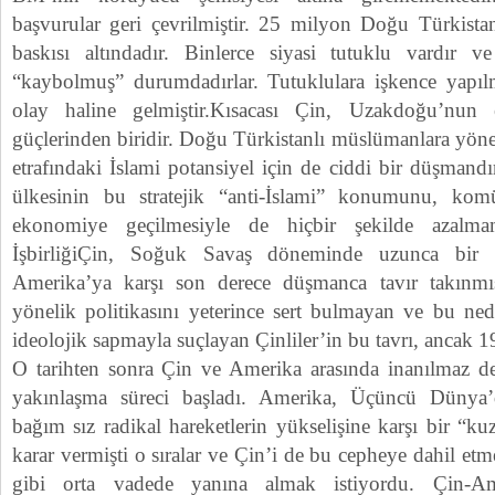
başvurular geri çevrilmiştir. 25 milyon Doğu Türkist
baskısı altındadır. Binlerce siyasi tutuklu vardır ve
“kaybolmuş” durumdadırlar. Tutuklulara işkence yapılma
olay haline gelmiştir.Kısacası Çin, Uzakdoğu’nun 
güçlerinden biridir. Doğu Türkistanlı müslümanlara yönel
etrafındaki İslami potansiyel için de ciddi bir düşmand
ülkesinin bu stratejik “anti-İslami” konumunu, komün
ekonomiye geçilmesiyle de hiçbir şekilde azalmamışt
İşbirliğiÇin, Soğuk Savaş döneminde uzunca bir s
Amerika’ya karşı son derece düşmanca tavır takınmışt
yönelik politikasını yeterince sert bulmayan ve bu ned
ideolojik sapmayla suçlayan Çinliler’in bu tavrı, ancak 19
O tarihten sonra Çin ve Amerika arasında inanılmaz der
yakınlaşma süreci başladı. Amerika, Üçüncü Dünya
bağım sız radikal hareketlerin yükselişine karşı bir “k
karar vermişti o sıralar ve Çin’i de bu cepheye dahil etm
gibi orta vadede yanına almak istiyordu. Çin-Am