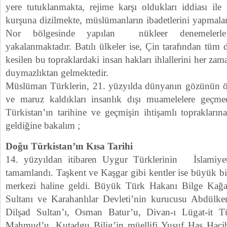
yere tutuklanmakta, rejime karşı oldukları iddiası i
kurşuna dizilmekte, müslümanların ibadetlerini yapmala
Nor bölgesinde yapılan nükleer denemelerle 
yakalanmaktadır. Batılı ülkeler ise, Çin tarafından tüm dü
kesilen bu topraklardaki insan hakları ihlallerini her za
duymazlıktan gelmektedir.
Müslüman Türklerin, 21. yüzyılda dünyanın gözünün ön
ve maruz kaldıkları insanlık dışı muamelelere geçm
Türkistan’ın tarihine ve geçmişin ihtişamlı toprakları
geldiğine bakalım ;
Doğu Türkistan’ın Kısa Tarihi
14. yüzyıldan itibaren Uygur Türklerinin İslamiyeti
tamamlandı. Taşkent ve Kaşgar gibi kentler ise büyük bi
merkezi haline geldi. Büyük Türk Hakanı Bilge Kağ
Sultanı ve Karahanlılar Devleti’nin kurucusu Abdülke
Dilşad Sultan’ı, Osman Batur’u, Divan-ı Lügat-it Tü
Mahmud’u, Kutadgu Bilig’in müellifi Yusuf Has Hacib’