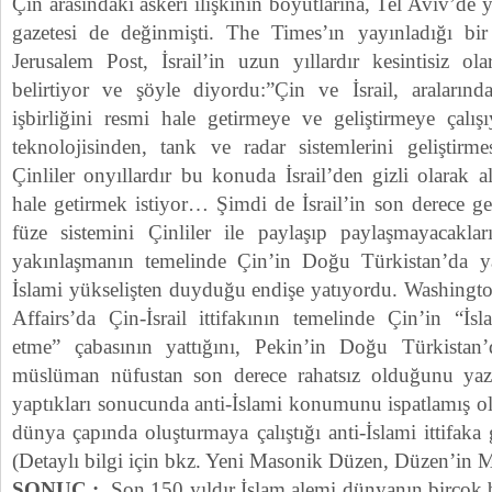
Çin arasındaki askeri ilişkinin boyutlarına, Tel Aviv’de
gazetesi de değinmişti. The Times’ın yayınladığı b
Jerusalem Post, İsrail’in uzun yıllardır kesintisiz ola
belirtiyor ve şöyle diyordu:”Çin ve İsrail, aralarınd
işbirliğini resmi hale getirmeye ve geliştirmeye çalışıy
teknolojisinden, tank ve radar sistemlerini geliştir
Çinliler onyıllardır bu konuda İsrail’den gizli olarak a
hale getirmek istiyor… Şimdi de İsrail’in son derece ge
füze sistemini Çinliler ile paylaşıp paylaşmayacakl
yakınlaşmanın temelinde Çin’in Doğu Türkistan’da y
İslami yükselişten duyduğu endişe yatıyordu. Washingt
Affairs’da Çin-İsrail ittifakının temelinde Çin’in “İsl
etme” çabasının yattığını, Pekin’in Doğu Türkista
müslüman nüfustan son derece rahatsız olduğunu yaz
yaptıkları sonucunda anti-İslami konumunu ispatlamış ola
dünya çapında oluşturmaya çalıştığı anti-İslami ittifaka
(Detaylı bilgi için bkz. Yeni Masonik Düzen, Düzen’in 
SONUÇ :
Son 150 yıldır İslam alemi dünyanın birçok 