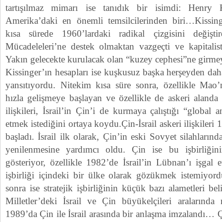
tartışılmaz mimarı ise tanıdık bir isimdi: Henry Ki
Amerika’daki en önemli temsilcilerinden biri…Kissinge
kısa sürede 1960’lardaki radikal çizgisini değişti
Mücadeleleri’ne destek olmaktan vazgeçti ve kapitali
Yakın gelecekte kurulacak olan “kuzey cephesi”ne girmeye
Kissinger’ın hesapları ise kuşkusuz başka herşeyden daha
yansıtıyordu. Nitekim kısa süre sonra, özellikle Ma
hızla gelişmeye başlayan ve özellikle de askeri alanda
ilişkileri, İsrail’in Çin’i de kurmaya çalıştığı “global 
etmek istediğini ortaya koydu.Çin-İsrail askeri ilişkileri 
başladı. İsrail ilk olarak, Çin’in eski Sovyet silahları
yenilenmesine yardımcı oldu. Çin ise bu işbirliğin
gösteriyor, özellikle 1982’de İsrail’in Lübnan’ı işgal e
işbirliği içindeki bir ülke olarak gözükmek istemiyord
sonra ise stratejik işbirliğinin küçük bazı alametleri be
Milletler’deki İsrail ve Çin büyükelçileri aralarında re
1989’da Çin ile İsrail arasında bir anlaşma imzalandı… Ç