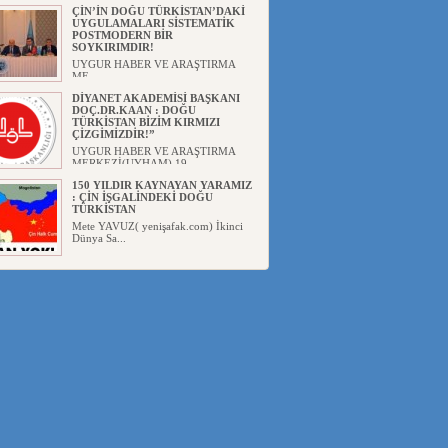
Başka...
ÇİN’İN DOĞU TÜRKİSTAN’DAKİ
UYGULAMALARI SİSTEMATİK
POSTMODERN BİR
SOYKIRIMDIR!
UYGUR HABER VE ARAŞTIRMA
ME...
DİYANET AKADEMİSİ BAŞKANI
DOÇ.DR.KAAN : DOĞU
TÜRKİSTAN BİZİM KIRMIZI
ÇİZGİMİZDİR!”
UYGUR HABER VE ARAŞTIRMA
MERKEZİ(UYHAM) 19...
150 YILDIR KAYNAYAN YARAMIZ
: ÇİN İŞGALİNDEKİ DOĞU
TÜRKİSTAN
Mete YAVUZ( yenişafak.com) İkinci
Dünya Sa...
ÇİN’İN UYGUR POLİTİKALARINI
ÖVEN DİYANET AKADEMİSİ
BAŞKANI’NA TEPKİLER
SÜRÜYOR
UYGUR HABER VE ARAŞTIRMA
MERKEZİ(UYHAM) Diyanet
Akademis...
MHP’DEN URUMÇİ KATLİAMI
MESAJİ : 05.07.2009 URUMÇİ
ŞEHİTLERİNİ RAHMETLE
ANIYORUZ
UYGUR HABER VE ARAŞTIRMA
MERKEZİ(UYHAM) Mill...
ÇİN’İN ANKARA BÜYÜKELÇİSİ