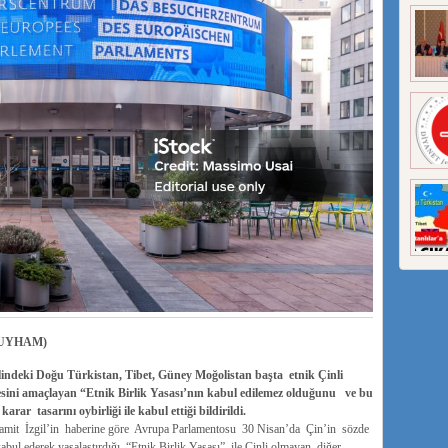
UYHAM)
ndeki Doğu Türkistan, Tibet, Güney Moğolistan başta etnik Çinli
esini amaçlayan “Etnik Birlik Yasası’nın kabul edilemez olduğunu ve bu
karar tasarını oybirliği ile kabul ettiği bildirildi.
amit İzgil’in haberine göre Avrupa Parlamentosu 30 Nisan’da Çin’in sözde
l ederek yasalaştırdığı “Etnik Birlik Yasası” ile Çinli olmayan diğer