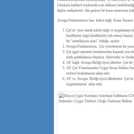
Ulusların kültürel soykırımla yok edilmesi hedeflendi
ilişkin endişelerini dile getiren bir karar tasarısının kab
Avrupa Parlamentosu’nun kabul ettiği Karar Tasarısı A
Çin’in yasa olarak kabul ettiği ve uygulamaya 
kendilerine özgü kimliklerini yok etmeyi bunun 
bir “asimilasyon aracı” olduğu açıktır.
Avrupa Parlamentosu, Çin yönetiminin bu yasa il
Çin işgal rejiminin baskılarından kaçarak yurt d
etnik politikalarını eleştiren Aktivistler ve Aydın
AP. bağlı Avrupa Birliği üyesi ülkelere Çin ile 
AP. Çin Yönetiminden Uygur İnsan Hakları Sav
serbest bırakılmasını talep eder.
AP. ve Avrupa Birliği üyesi ülkelerden Çin’in Et
uygulanmasını talep eder.