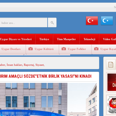
S
BAŞKANI AĞIRALİOĞLU : ÇİN’İN UYGUR SOYKIRIMI BİR HAKİKATTIR!
AN’DAKİ UYGULAMALARI SİSTEMATİK POSTMODERN BİR SOYKIRIMDIR!
AŞKANI DOÇ.DR.KAAN : DOĞU TÜRKİSTAN BİZİM KIRMIZI ÇİZGİMİZDİR!”
Uygur Diyarı ve Yöreleri
Türkiye
Tüm Manşetler
Teknoloji
Video Gal
 YARAMIZ : ÇİN İŞGALİNDEKİ DOĞU TÜRKİSTAN
Uygur Dostları
Uygur Kültürü
Uygur Folklor
Uygur Kıyaf
KALARINI ÖVEN DİYANET AKADEMİSİ BAŞKANI’NA TEPKİLER SÜRÜYOR
Geleneksel Tip
Uygur Geleneksel Sporlar
İAMI MESAJİ : 05.07.2009 URUMÇİ ŞEHİTLERİNİ RAHMETLE ANIYORUZ
aber
,
İnsan hakları
,
Raportaj
,
Siyaset
,
LÇİSİ JİANG’İN TRABZON ZİYARETİ
RIM AMAÇLI SÖZDE”ETNİK BİRLİK YASASI”NI KINADI