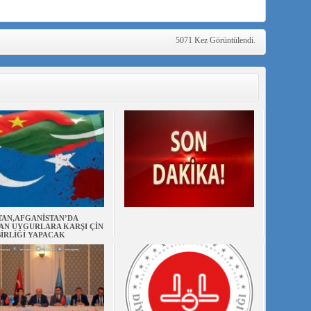
5071 Kez Görüntülendi.
TAN,AFGANİSTAN’DA
AN UYGURLARA KARŞI ÇİN
BİRLİĞİ YAPACAK