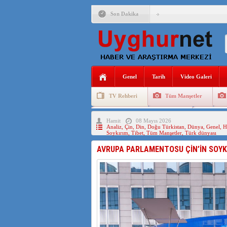
Son Dakika
ANAHTAR PARTİ GENEL 
ÇİN’İN DOĞU TÜRKİST
DİYANET AKADEMİSİ B
Genel
Tarih
Video Galeri
150 YILDIR KAYNAYAN
TV Rehberi
Tüm Manşetler
ÇİN’İN UYGUR POLİTİ
Uygurlarda Düğün ve Cenaze
Uygur 
Hamit
08 Mayıs 2026
MHP’DEN URUMÇİ KATL
Analiz
,
Çin
,
Din
,
Doğu Türkistan
,
Dünya
,
Genel
,
H
Soykırım
,
Tibet
,
Tüm Manşetler
,
Türk dünyası
ÇİN’İN ANKARA BÜYÜKE
AVRUPA PARLAMENTOSU ÇİN’İN SOYKI