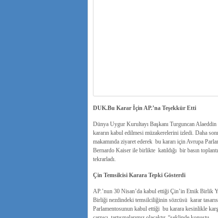
DUK.Bu Karar İçin AP.’na Teşekkür Etti
Dünya Uygur Kurultayı Başkanı Turguncan Alaeddin 
kararın kabul edilmesi müzakerelerini izledi. Daha s
makamında ziyaret ederek bu kararı için Avrupa Parlam
Bernardo Kaiser ile birlikte katıldığı bir basın top
tekrarladı.
Çin Temsilcisi Karara Tepki Gösterdi
AP.’nun 30 Nisan’da kabul ettiği Çin’in Etnik Birlik
Birliği nezdindeki temsilciliğinin sözcüsü karar tasarı
Parlamentosunun kabul ettiği bu karara kesinlikle karş
çarpıcı tartışmalarımız olacaktır. “şeklinde konuştu.