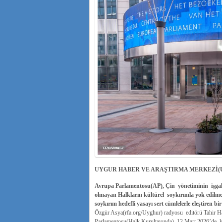
UYGUR HABER VE ARAŞTIRMA MERKEZİ(
Avrupa Parlamentosu(AP), Çin yönetiminin işgali
olmayan Halkların kültürel soykırımla yok edilm
soykırım hedefli yasayı sert cümlelerle eleştiren bir 
Özgür Asya(rfa.org/Uyghur) radyosu editörü Tahir H
Parlamentosu(Halk Kurultayında) 12 Mart 2026’de kabu