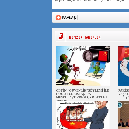
BENZER HABERLER
ÇİN’İN “GÜVENLİK”SÖYLEMİ İLE
PAKİS
DOĞU TÜRKİSTAN’DA
YAŞAY
MEŞRULAŞTIRDIĞI ÇKP DEVLET
İLE İŞ
TERÖRÜ