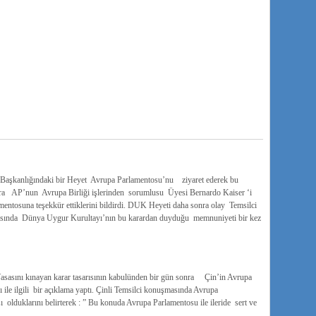
Başkanlığındaki bir Heyet Avrupa Parlamentosu’nu ziyaret ederek bu
onra AP’nun Avrupa Birliği işlerinden sorumlusu Üyesi Bernardo Kaiser ‘i
entosuna teşekkür ettiklerini bildirdi. DUK Heyeti daha sonra olay Temsilci
lantısında Dünya Uygur Kurultayı’nın bu karardan duyduğu memnuniyeti bir kez
 Yasasını kınayan karar tasarısının kabulünden bir gün sonra Çin’in Avrupa
sı ile ilgili bir açıklama yaptı. Çinli Temsilci konuşmasında Avrupa
ı olduklarını belirterek : ” Bu konuda Avrupa Parlamentosu ile ileride sert ve