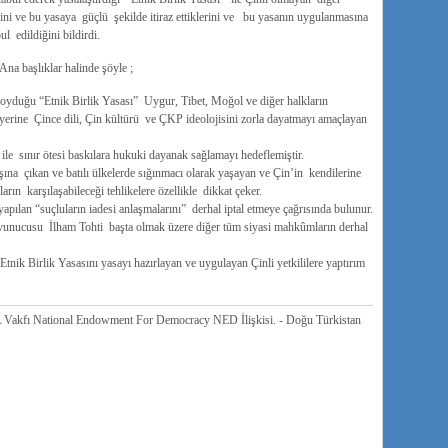
ğini ve bu yasaya güçlü şekilde itiraz ettiklerini ve bu yasanın uygulanmasına
ul edildiğini bildirdi.
na başlıklar halinde şöyle ;
koyduğu “Etnik Birlik Yasası” Uygur, Tibet, Moğol ve diğer halkların
yerine Çince dili, Çin kültürü ve ÇKP ideolojisini zorla dayatmayı amaçlayan
e sınır ötesi baskılara hukuki dayanak sağlamayı hedeflemiştir.
ışına çıkan ve batılı ülkelerde sığınmacı olarak yaşayan ve Çin’in kendilerine
ların karşılaşabileceği tehlikelere özellikle dikkat çeker.
yapılan “suçluların iadesi anlaşmalarını” derhal iptal etmeye çağrısında bulunur.
unucusu İlham Tohti başta olmak üzere diğer tüm siyasi mahkûmların derhal
nik Birlik Yasasını yasayı hazırlayan ve uygulayan Çinli yetkililere yaptırım