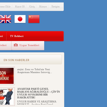
itene Ekle
Kayıt Ol
Giriş
Künye
İletişim
ÇİN’İN “GÜVENLİK”SÖYLEMİ İLE
DOĞU TÜRKİSTAN’DA
MEŞRULAŞTIRDIĞI ÇKP DEVLET
TERÖRÜ
eri
TV Rehberi
YILMAZ ER(habernida.com) Çin
yönetimi 4 Ağustos 2...
etleri
Uygur Yemekleri
PAKİSTAN,AFGANİSTAN’DA
YAŞAYAN UYGURLARA KARŞI
ÇİN İLE İŞBİRLİĞİ YAPACAK
UYGUR HABER VE ARAŞTIRMA
EN SON HABERLER
MERKEZİ(UYHAM) İşgalci Ç...
atejisi: Zenz ve Tohti'nin Yeni
Araştırması Massimo Introvig...
ANAHTAR PARTİ GENEL
BAŞKANI AĞIRALİOĞLU : ÇİN’İN
UYGUR SOYKIRIMI BİR
HAKİKATTIR!
UYGUR HABER VE ARAŞTIRMA
MERKEZİ Anahtar Parti Genel