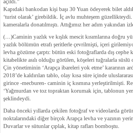
açıldı.”
Kapıdaki bankodan kişi başı 30 Yuan ödeyerek bilet aldı
‘turist olarak’ girebildik. İç avlu muhteşem güzellikteydi.
kameralarla donatılmıştı. Attığımız her adım yakından iz
(…)Caminin yazlık ve kışlık mescit kısımlarına doğru y
yazlık bölümün etrafı şeritlerle çevrilmişti, içeri girilem
levha gözüme çarptı: bütün eski fotoğraflarda dış cephe k
kitabelikte asılı olduğu görülen, köşeleri tuğralarla süslü
Çin yönetiminin ‘Arapça ibareleri yok etme’ kararının ard
2018’de kaldırılan tablo, olay kısa süre içinde uluslarara
girince -mecburen- caminin iç kısmına yerleştirilmişti. R
‘Yağmurdan ve toz topraktan korumak için, tablonun yeri
şeklindeydi.
Daha önceki yıllarda çekilen fotoğraf ve videolarda görü
noktalarındaki diğer birçok Arapça levha ve yazının yeri
Duvarlar ve sütunlar çıplak, kitap rafları bomboştu.