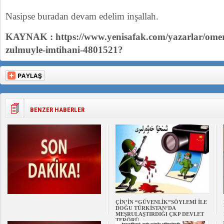
Nasipse buradan devam edelim inşallah.
KAYNAK : https://www.yenisafak.com/yazarlar/omer-l
zulmuyle-imtihani-4801521?
BENZER HABERLER
ÇİN’İN “GÜVENLİK”SÖYLEMİ İLE
DOĞU TÜRKİSTAN’DA
MEŞRULAŞTIRDIĞI ÇKP DEVLET
TERÖRÜ