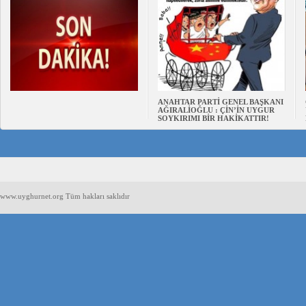
ANAHTAR PARTİ GENEL BAŞKANI
AĞIRALİOĞLU : ÇİN’İN UYGUR
SOYKIRIMI BİR HAKİKATTIR!
www.uyghurnet.org Tüm hakları saklıdır