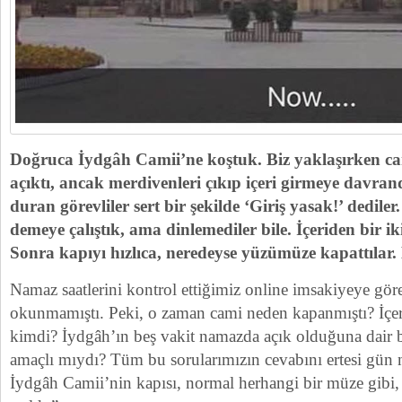
Doğruca İydgâh Camii’ne koştuk. Biz yaklaşırken ca
açıktı, ancak merdivenleri çıkıp içeri girmeye davra
duran görevliler sert bir şekilde ‘Giriş yasak!’ dedile
demeye çalıştık, ama dinlemediler bile. İçeriden bir ik
Sonra kapıyı hızlıca, neredeyse yüzümüze kapattılar.
Namaz saatlerini kontrol ettiğimiz online imsakiyeye göre
okunmamıştı. Peki, o zaman cami neden kapanmıştı? İçeri
kimdi? İydgâh’ın beş vakit namazda açık olduğuna dair b
amaçlı mıydı? Tüm bu sorularımızın cevabını ertesi gün ne
İydgâh Camii’nin kapısı, normal herhangi bir müze gibi,