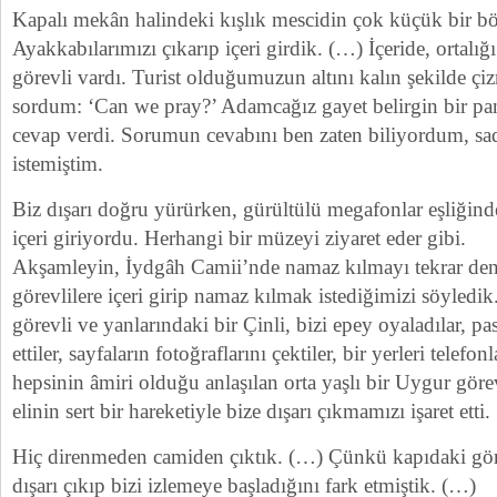
Kapalı mekân halindeki kışlık mescidin çok küçük bir böl
Ayakkabılarımızı çıkarıp içeri girdik. (…) İçeride, ortalı
görevli vardı. Turist olduğumuzun altını kalın şekilde çiz
sordum: ‘Can we pray?’ Adamcağız gayet belirgin bir pa
cevap verdi. Sorumun cevabını ben zaten biliyordum, sad
istemiştim.
Biz dışarı doğru yürürken, gürültülü megafonlar eşliğinde
içeri giriyordu. Herhangi bir müzeyi ziyaret eder gibi.
Akşamleyin, İydgâh Camii’nde namaz kılmayı tekrar de
görevlilere içeri girip namaz kılmak istediğimizi söyledi
görevli ve yanlarındaki bir Çinli, bizi epey oyaladılar, pa
ettiler, sayfaların fotoğraflarını çektiler, bir yerleri tele
hepsinin âmiri olduğu anlaşılan orta yaşlı bir Uygur görev
elinin sert bir hareketiyle bize dışarı çıkmamızı işaret etti.
Hiç direnmeden camiden çıktık. (…) Çünkü kapıdaki gör
dışarı çıkıp bizi izlemeye başladığını fark etmiştik. (…)