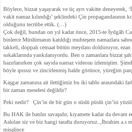
Böylece, bizzat yaşayarak ve üç ayrı vakitte deneyerek, 
vakit namaz kılındığı’ şeklindeki Çin propagandasının ko
olduğunu tecrübe ettik. (…)
Çok değil, bundan on yıl kadar önce, 2015›te İydgâh Cam
binlerce Müslümanın katıldığı muhteşem namazlara sahne
takkeli, doppalı cemaat bütün meydanı dolduruyor, ezan
sokaklarında yankılanıyordu. Ben o zamanlara bizzat şah
hazırlanırken çok sayıda namaz videosu izlemiştim. Şimd
böyle ıpıssız ve zincirlenmiş halde görünce, yüreğim parç
Kaşgar zamanına ait ilettiğimiz bu iki tablo arasındaki far
bir zaman meselesi değildir?
Peki nedir? Çin’in de bir gün o süslü püslü çin’isi yüzü
Bu HAK ile batılın savaşıdır, kıyamete kadar da devam e
Aslolan siz ve biz hangi tarafta duruyoruz..,İbrahim a.s m
misalince