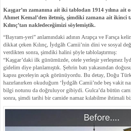
Kaşgar’ın zamanına ait iki tablodan 1914 yılına ait 
Ahmet Kemal’den iletmiş, şimdiki zamana ait ikinci 
Kılınç’tan nakledeceğimizi söylemiştik.
“Bayram-yeri” anlamındaki adının Arapça ve Farsça keli
dikkat çeken Kılınç, İydgâh Camii’nin dini ve sosyal değer
verdikten sonra, şimdiki halini şöyle tablolaştırmış:
“Kaşgar’daki ilk günümüzde, otele yerleşir yerleşmez İy
gidelim diye planlamıştık. Şehrin batı yakasından doğus
kapısı geceleyin açık görünüyordu. Bu detay, Doğu Türk
hazırlanırken okuduğum ‘İydgâh Camii’nde beş vakit nam
bilgi notunu da doğruluyor gibiydi. Gulca’da bütün cami
sonra, şimdi tarihi bir camide namaz kılabilme ihtimali bi