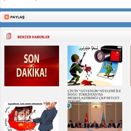
BENZER HABERLER
ÇİN’İN “GÜVENLİK”SÖYLEMİ İLE
DOĞU TÜRKİSTAN’DA
MEŞRULAŞTIRDIĞI ÇKP DEVLET
TERÖRÜ