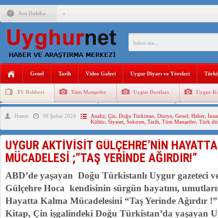
Son Dakika
ÇİN’İN “GÜVENLİK”SÖYLEMİ İLE DOĞU TÜRKİSTAN’DA 
PAKİSTAN,AFGANİSTAN’DA YAŞAYAN UYGURLARA KARŞI Ç
Genel
Tarih
Video Galeri
Uygur Diyarı ve Yöreleri
Türki
ANAHTAR PARTİ GENEL BAŞKANI AĞIRALİOĞLU : ÇİN’İN
TV Rehberi
Tüm Manşetler
Uygur Dostları
Uygur Kü
ÇİN’İN DOĞU TÜRKİSTAN’DAKİ UYGULAMALARI SİSTEM
Uygurlarda Düğün ve Cenaze
Uygur Geleneksel Tip
Uygur Gele
Hamit
06 Şubat 2024
Analiz
,
Çin
,
Doğu Türkistan
,
Dünya
,
Genel
,
Haber
,
İnsa
DİYANET AKADEMİSİ BAŞKANI DOÇ.DR.KAAN : DOĞU TÜR
Kültür
,
Siyaset
,
Sokırım
,
Tarih
,
Tüm Manşetler
,
Türk dü
150 YILDIR KAYNAYAN YARAMIZ : ÇİN İŞGALİNDEKİ DO
UYGUR AKTİVİSİT GÜLÇEHRE’NİN HAYATT
ÇİN’İN UYGUR POLİTİKALARINI ÖVEN DİYANET AKADEM
MÜCADELESİ ;”TAŞ YERİNDE AĞIRDIR!”
MHP’DEN URUMÇİ KATLİAMI MESAJİ : 05.07.2009 URUM
ABD’de yaşayan Doğu Türkistanlı Uygur gazeteci ve 
Gülçehre Hoca kendisinin sürgün hayatını, umutları
Hayatta Kalma Mücadelesini “Taş Yerinde Ağırdır !” a
Kitap, Çin işgalindeki Doğu Türkistan’da yaşayan U