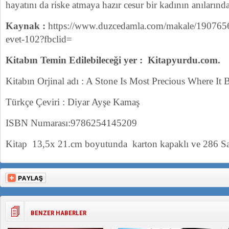
hayatını da riske atmaya hazır cesur bir kadının anılarınd
Kaynak :
https://www.duzcedamla.com/makale/19076569
evet-102?fbclid=
Kitabın Temin Edilebileceği yer : Kitapyurdu.com.
Kitabın Orjinal adı : A Stone Is Most Precious Where It B
Türkçe Çeviri : Diyar Ayşe Kamaş
ISBN Numarası:9786254145209
Kitap 13,5x 21.cm boyutunda karton kapaklı ve 286 Sa
BENZER HABERLER