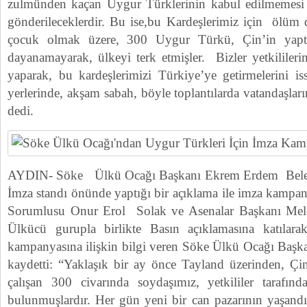
zulmünden kaçan Uygur Türklerinin kabul edilmemesi
gönderileceklerdir. Bu ise,bu Kardeşlerimiz için ölüm
çocuk olmak üzere, 300 Uygur Türkü, Çin’in yaptığ
dayanamayarak, ülkeyi terk etmişler. Bizler yetkililerim
yaparak, bu kardeşlerimizi Türkiye’ye getirmelerini isst
yerlerinde, akşam sabah, böyle toplantılarda vatandaşla
dedi.
AYDIN- Söke Ülkü Ocağı Başkanı Ekrem Erdem Beled
İmza standı önünde yaptığı bir açıklama ile imza kampany
Sorumlusu Onur Erol Solak ve Asenalar Başkanı Melda
Ülkücü gurupla birlikte Basın açıklamasına katıla
kampanyasına ilişkin bilgi veren Söke Ülkü Ocağı Başk
kaydetti: “Yaklaşık bir ay önce Tayland üzerinden, Ç
çalışan 300 civarında soydaşımız, yetkililer tarafın
bulunmuşlardır. Her gün yeni bir can pazarının yaşandı