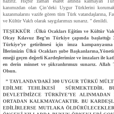
hazırız. Hiçbir zaman esaret altında kalmayan Tür
kanımızdan olan Çin’deki Uygur Türklerini korumak
kazanmalarını vazife gören tüm Türk vatandaşlarına, Fa
ve Kültür Vakfı olarak saygılarımızı sunarız. ” denildi.
TEŞEKKÜR :Ülkü Ocakları Eğitim ve Kültür Vakf
Olcay Kılavuz Beg’ın Türkiye çapında başlattığ
Türkiye’ye getirilmesi için imza kampanyasın
İllerimizin Ülkü Ocakları şube Başkanlarına,Yönet
emeği geçen değerli Kardeşlerimize ve imzaları ile ka
en derin minnet ve şükranlırımızı sunarız. Allah
Olsun.
” TAYLANDA’DAKİ 300 UYGUR TÜRKÜ MÜLTEC
EDİLME TEHLİKESİ SÜRMEKTEDİR. B
DEVLETİMİZCE TÜRKİYE’YE ALINMADAN
ORTADAN KALKMAYACAKTIR. BU KARDEŞLE
EDİLİRLERSE MUTLAKA ÖLDÜRÜLECEKLER