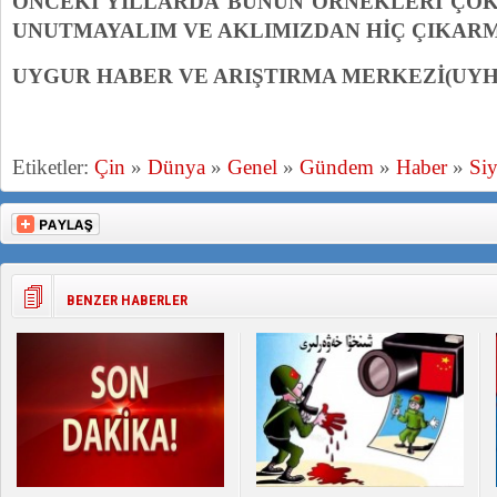
ÖNCEKİ YILLARDA BUNUN ÖRNEKLERİ ÇOK
UNUTMAYALIM VE AKLIMIZDAN HİÇ ÇIKARM
UYGUR HABER VE ARIŞTIRMA MERKEZİ(UY
Etiketler:
Çin
»
Dünya
»
Genel
»
Gündem
»
Haber
»
Siy
BENZER HABERLER