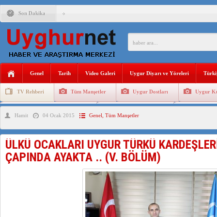
Son Dakika
ANAHTAR PARTİ GENEL BAŞKANI AĞIRALİOĞLU : ÇİN’İN
ÇİN’İN DOĞU TÜRKİSTAN’DAKİ UYGULAMALARI SİSTEM
DİYANET AKADEMİSİ BAŞKANI DOÇ.DR.KAAN : DOĞU TÜR
Genel
Tarih
Video Galeri
Uygur Diyarı ve Yöreleri
Türki
150 YILDIR KAYNAYAN YARAMIZ : ÇİN İŞGALİNDEKİ DO
TV Rehberi
Tüm Manşetler
Uygur Dostları
Uygur Kü
ÇİN’İN UYGUR POLİTİKALARINI ÖVEN DİYANET AKADEM
Uygurlarda Düğün ve Cenaze
Uygur Geleneksel Tip
Uygur Gele
Hamit
04 Ocak 2015
Genel
,
Tüm Manşetler
MHP’DEN URUMÇİ KATLİAMI MESAJİ : 05.07.2009 URUM
ÜLKÜ OCAKLARI UYGUR TÜRKÜ KARDEŞLERİ
ÇAPINDA AYAKTA .. (V. BÖLÜM)