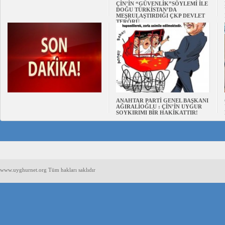
ÇİN’İN “GÜVENLİK”SÖYLEMİ İLE
DOĞU TÜRKİSTAN’DA
MEŞRULAŞTIRDIĞI ÇKP DEVLET
TERÖRÜ
ANAHTAR PARTİ GENEL BAŞKANI
AĞIRALİOĞLU : ÇİN’İN UYGUR
SOYKIRIMI BİR HAKİKATTIR!
www.uyghurnet.org Tüm hakları saklıdır