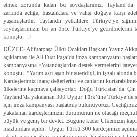
etmek zorunda kalan bu soydaşlarımız, Tayland’da 
zarfında açlığa, hastalıklara ve vahşi doğaya karşı ad
yaşamışlardır. Taylandlı yetkililere Türkiye’ye sığınm
soydaşlarımızın bir an önce Türkiye’ye getirilmelerini 
konuştu.
DÜZCE- Alifuatpaşa Ülkü Ocakları Başkanı Yavuz Akkaya
açıklaması ile Ali Fuat Paşa’da imza kampanyasını başlattı
kampanyasına >Vatandaşlardan destek vermelerini istey
konuştu. “Yarım asrı aşan bir süeridir,Çin işgalı altınd
Kardeşlerimiz inanç değerlerini ve canlarını kurtarabil
ülkelerine kaçmaya çalışıyorlar. Doğu Türkistan’da Çi
Tayland’da yakalanan 300 Uygur Türk’üne Türkiye’de s
için imza kampanyası başlatmış bulunuyoruz. Geçtiğimiz
yakalanan kardeşlerimizin durumunun ne olacağı meçhul
büyük ve geniş bir devlet. Bugüne kadar Ülkemizin kapı
mazlumlara açıldı. Uygur Türkü 300 kardeşimize açılmas
sıkıntı yaşanacağını zannetmiyorum. Ya elimizi uzatalım