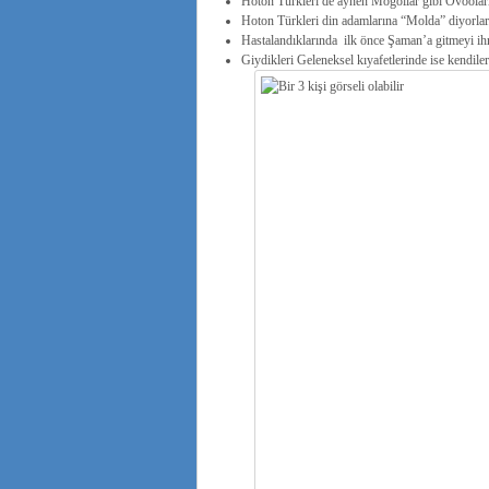
Hoton Türkleri de aynen Moğollar gibi Ovooları k
Hoton Türkleri din adamlarına “Molda” diyorlar
Hastalandıklarında ilk önce Şaman’a gitmeyi ihm
Giydikleri Geleneksel kıyafetlerinde ise kendile