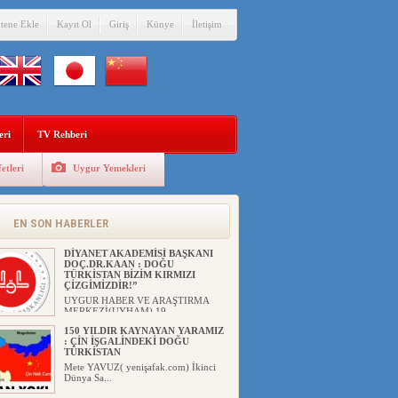
itene Ekle
Kayıt Ol
Giriş
Künye
İletişim
eri
TV Rehberi
etleri
Uygur Yemekleri
EN SON HABERLER
DİYANET AKADEMİSİ BAŞKANI
DOÇ.DR.KAAN : DOĞU
TÜRKİSTAN BİZİM KIRMIZI
ÇİZGİMİZDİR!”
UYGUR HABER VE ARAŞTIRMA
MERKEZİ(UYHAM) 19...
150 YILDIR KAYNAYAN YARAMIZ
: ÇİN İŞGALİNDEKİ DOĞU
TÜRKİSTAN
Mete YAVUZ( yenişafak.com) İkinci
Dünya Sa...