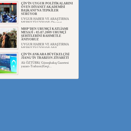
ÇİN’İN UYGUR POLİTİKALARINI
ÖVEN DİYANET AKADEMİSİ
BAŞKANI’NA TEPKİLER
SÜRÜYOR
UYGUR HABER VE ARAŞTIRMA
MERKEZİ(UYHAM) Diyanet
Akademis...
MHP’DEN URUMÇİ KATLİAMI
MESAJİ : 05.07.2009 URUMÇİ
ŞEHİTLERİNİ RAHMETLE
ANIYORUZ
UYGUR HABER VE ARAŞTIRMA
MERKEZİ(UYHAM) Mill...
ÇİN’İN ANKARA BÜYÜKELÇİSİ
JİANG’İN TRABZON ZİYARETİ
Ali ÖZTÜRK( Güneşbakış Gazetesi
yazarı-Trabzon)Geçt...
İŞGALCİ ÇİN’DEN “FETİHLER
SULTANI MEHMET”DİZİSİNE
GARİP SANSÜR VE HADSIZ İHTAR
Av. Oğuzhan ŞAHİN ÇİN'İN
TÜRKİYE'DE SANSÜR ARAYIŞI VE
...
SAADET PARTİSİ İLÇE BAŞKANI :
TEMMUZ AYI,DOĞU TÜRKİSTAN
İÇİN KATLİAM AYI DEĞİLDİR !
UYGUR HABER VE ARAŞTIRMA
MERKEZİ(UYHAM) Komünist
Çin'in...
İŞGALCİ ÇİN,DOĞU