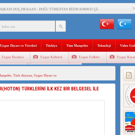
S
AŞKANI DOÇ.DR.KAAN : DOĞU TÜRKİSTAN BİZİM KIRMIZI ÇİZGİMİZDİR!”
 YARAMIZ : ÇİN İŞGALİNDEKİ DOĞU TÜRKİSTAN
KALARINI ÖVEN DİYANET AKADEMİSİ BAŞKANI’NA TEPKİLER SÜRÜYOR
İAMI MESAJİ : 05.07.2009 URUMÇİ ŞEHİTLERİNİ RAHMETLE ANIYORUZ
Uygur Diyarı ve Yöreleri
Türkiye
Tüm Manşetler
Teknoloji
Video Gal
LÇİSİ JİANG’İN TRABZON ZİYARETİ
Uygur Dostları
Uygur Kültürü
Uygur Folklor
Uygur Kıyaf
İHLER SULTANI MEHMET”DİZİSİNE GARİP SANSÜR VE HADSIZ İHTAR
Geleneksel Tip
Uygur Geleneksel Sporlar
BAŞKANI : TEMMUZ AYI,DOĞU TÜRKİSTAN İÇİN KATLİAM AYI DEĞİLDİR !
nşetler
,
Türk dünyası
,
Uygur Diyarı ve
RKİSTAN’DA EN AZ 143 BİN UYGUR ÇOCUĞU AİLELERİNDEN KOPARDI
HOTON) TÜRKLERİNİ İLK KEZ BİR BELGESEL İLE
KLAR ALTINDA BİR VİTRİN Mİ, SUSTURULMUŞBER HAFİZA Mİ?