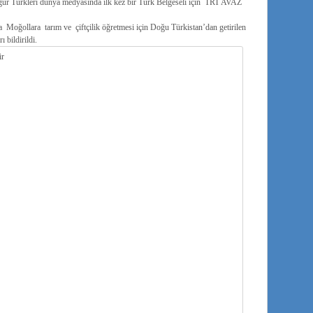
r Türkleri dünya medyasında ilk kez bir Türk Belgeseli için TRT AVAZ
oğollara tarım ve çiftçilik öğretmesi için Doğu Türkistan’dan getirilen
 bildirildi.