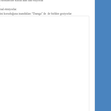
endilerine kutsal alan ilan ediyorlar
.
al etmiyorlar.
rini koruduğuna inandıkları “Damga” ile ile birlikte geziyorlar