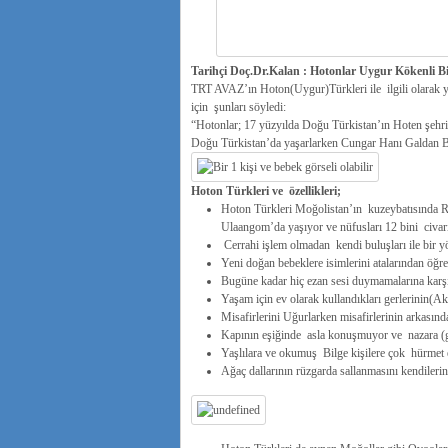
Tarihçi Doç.Dr.Kalan : Hotonlar Uygur Kökenli B
TRT AVAZ’ın Hoton(Uygur)Türkleri ile ilgili olarak y
için şunları söyledi:
“Hotonlar; 17 yüzyılda Doğu Türkistan’ın Hoten şehri
Doğu Türkistan’da yaşarlarken Cungar Hanı Galdan Bosg
Hoton Türkleri ve özellikleri;
Hoton Türkleri Moğolistan’ın kuzeybatısında Ru
Ulaangom’da yaşıyor ve nüfusları 12 bini civarı
Cerrahi işlem olmadan kendi buluşları ile bir y
Yeni doğan bebeklere isimlerini atalarından öğre
Bugüne kadar hiç ezan sesi duymamalarına karşı
Yaşam için ev olarak kullandıkları gerlerinin(Ak
Misafirlerini Uğurlarken misafirlerinin arkasınd
Kapının eşiğinde asla konuşmuyor ve nazara (gö
Yaşlılara ve okumuş Bilge kişilere çok hürmet e
Ağaç dallarının rüzgarda sallanmasını kendileri