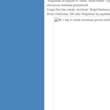
Moğolistan’da yaşayan ve Hoton olarak bilinen Uygu
televizyonu tarafından görüntülendi.
Cengiz Han’dan sonraki devirlerde Moğol Hanlarınca M
Hoton Türklerinin, 300 yıldır Moğolistan’da yaşadıkları