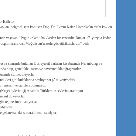
ir Halktır
apılan belgesel için konuşan Doç. Dr. Ekrem Kalan Hotonlar’ın tarihi kökleri
nde yaşayan Uygur kökenli halklardan bir tanesidir. Bunlar 17. yüzyıla kadar
hit tarafından Moğolistan’a zorla göç ettirilmişlerdir.” dedi.
sya sınırında bulunan Uvs eyaleti Tarialan kasabasında Naranbulag ve
nda olup, genellikle tarım ve hayvancılıkla uğraşıyorlar.
öntemle sünnet oluyorlar.
ndikleri gibi kulaklarına söylüyorlar.(Ad veriyorlar)
n mescit ve camileri bulunuyor.
(Keçe) öylerin içi) Anadolu Türklerinin evlerini aratmıyor.
an süt döküyorlar.
z tegmesine) inanıyorlar.
diyorlar.
ne geleneksel dans olarak benimsemişler.