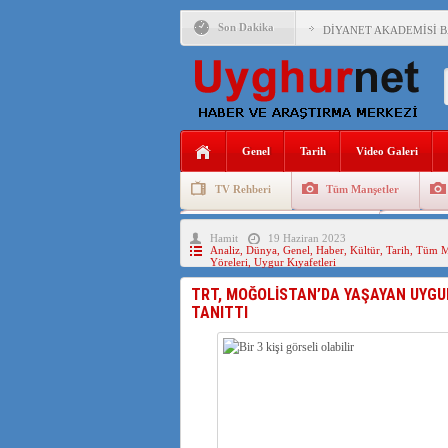
Son Dakika
DİYANET AKADEMİSİ B
150 YILDIR KAYNAYAN
ÇİN’İN UYGUR POLİTİ
MHP’DEN URUMÇİ KATL
Genel
Tarih
Video Galeri
ÇİN’İN ANKARA BÜYÜKE
TV Rehberi
Tüm Manşetler
İŞGALCİ ÇİN’DEN “FET
Uygurlarda Düğün ve Cenaze
Uygur 
Hamit
19 Haziran 2023
SAADET PARTİSİ İLÇE 
Analiz
,
Dünya
,
Genel
,
Haber
,
Kültür
,
Tarih
,
Tüm Ma
Yöreleri
,
Uygur Kıyafetleri
İŞGALCİ ÇİN,DOĞU TÜ
TRT, MOĞOLİSTAN’DA YAŞAYAN UYGUR(
TANITTI
AZİZANA KAŞGAR : IŞI