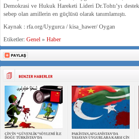
Demokrasi ve Hukuk Hareketi Lideri Dr.Tohtı’yı deste
sebep olan amillerin en güçlüsü olarak tanımlamıştı.
Kaynak : rfa.org/Uygurca / kisa_hawer/ Oygan
Etiketler:
Genel
»
Haber
BENZER HABERLER
ÇİN’İN “GÜVENLİK”SÖYLEMİ İLE
PAKİSTAN,AFGANİSTAN’DA
DOĞU TÜRKİSTAN’DA
YAŞAYAN UYGURLARA KARŞI ÇİN