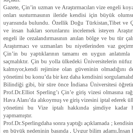
Gazete, Çin’in uzman ve Araştırmacıları vize engeli koy
onları susturmasının ileride kendisi için büyük olumsu
uyarısında bulundu. Özellik Doğu Türkistan,Tibet ve 
ve insan hakları sorunlarını incelemek isteyen Araşt
engeli ile cezalandırmasının anılan bölge ve bu tür ça
Araştırmacı ve uzmanları bu niyetlerinden vaz geçirm
Çin’in bu yaptıklarının tamamı en uygun anlatımla
saçmalıktır. Çin bu yolla ülkedeki Üniversitelerin nüf
kalmıyor,kendi rejimine olan güveninin olmadığını de
yönetimi bu konu’da bir kez daha kendisini sorgulamalıdı
Bilindiği gibi, bir süre önce İndiana Üniversitesi öğre
Prof.Dr.Elliot Sperling’ı Çin’e giriş vizesi olmasına ra
Hava Alanı’da alıkoymuş ve giriş vizesini iptal ederek ül
yönetimi bu Vize iptalı hakkında şimdiye kadar 
yapmamıştır.
Prof.Dr.Sperlingdaha sonra yaptığı açıklamada ; kendis
en büyük nedeninin başında , Uygur bilim adamı,İnsan h