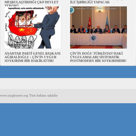
MEŞRULAŞTIRDIĞI ÇKP DEVLET
İLE İŞBİRLİĞİ YAPACAK
TERÖRÜ
ANAHTAR PARTİ GENEL BAŞKANI
ÇİN’İN DOĞU TÜRKİSTAN’DAKİ
AĞIRALİOĞLU : ÇİN’İN UYGUR
UYGULAMALARI SİSTEMATİK
SOYKIRIMI BİR HAKİKATTIR!
POSTMODERN BİR SOYKIRIMDIR!
www.uyghurnet.org Tüm hakları saklıdır