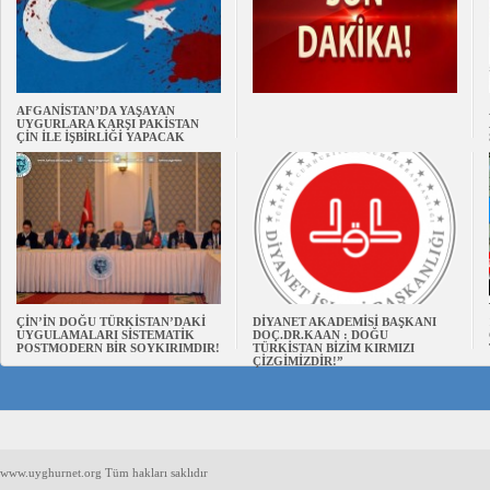
AFGANİSTAN’DA YAŞAYAN
UYGURLARA KARŞI PAKİSTAN
ÇİN İLE İŞBİRLİĞİ YAPACAK
ÇİN’İN DOĞU TÜRKİSTAN’DAKİ
DİYANET AKADEMİSİ BAŞKANI
UYGULAMALARI SİSTEMATİK
DOÇ.DR.KAAN : DOĞU
POSTMODERN BİR SOYKIRIMDIR!
TÜRKİSTAN BİZİM KIRMIZI
ÇİZGİMİZDİR!”
www.uyghurnet.org Tüm hakları saklıdır