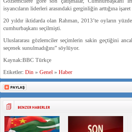
Gözlemcilere göre son çatışmalar, Cumhurbaşkanı İ
isyancıların liderleri arasındaki gerginliğin arttığına işaret
20 yıldır iktidarda olan Rahman, 2013’te oyların yüzde
cumhurbaşkanı seçilmişti.
Uluslararası gözlemciler seçimlerin sakin geçtiğini anc
seçenek sunulmadığını” söylüyor.
Kaynak:BBC Türkçe
Etiketler:
Din
»
Genel
»
Haber
BENZER HABERLER